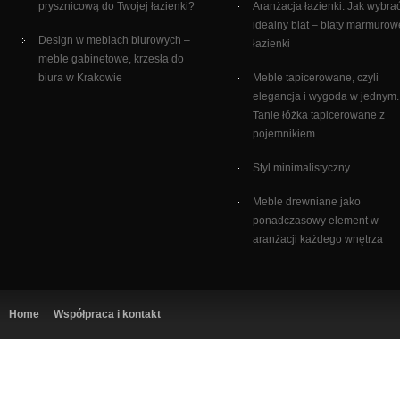
prysznicową do Twojej łazienki?
Aranżacja łazienki. Jak wybra
idealny blat – blaty marmurow
Design w meblach biurowych –
łazienki
meble gabinetowe, krzesła do
biura w Krakowie
Meble tapicerowane, czyli
elegancja i wygoda w jednym.
Tanie łóżka tapicerowane z
pojemnikiem
Styl minimalistyczny
Meble drewniane jako
ponadczasowy element w
aranżacji każdego wnętrza
Home
Współpraca i kontakt