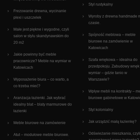
Styl rustykalny
Frezowanie drewna, wycinanie
Wyroby z drewna handmade 
plexi i uszczelek
czasie.
Małe jest piękne i wygodne, czyli
Spójność meblowa – meble
salon w stylu skandynawskim do
biurowe na zamówienie w
20 m2
Katowicach
Jakie powinny być meble
Szafa wnękowa – idealna do
pracownicze? Meble na wymiar w
przedpokoju. Zabudowy wnęk
Katowicach
wymiar – gdzie tanio w
Wyposażenie biura – co warto, a
Warszawie?
co trzeba mieć?
Wpływ mebli na kontrakty – m
Aranżacja łazienki. Jak wybrać
biurowe gabinetowe w Katowi
idealny blat – blaty marmurowe do
Styl kolonialny
łazienki
Jak urządzić małą łazienkę?
Meble biurowe na zamówienie
Odświeżanie mieszkania, czyli
Atut – modułowe meble biurowe.