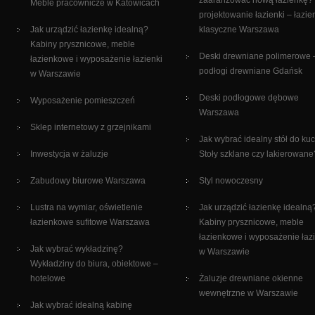
zaaranżować nową łazienkę?
Meble pracownicze w Katowicach
projektowanie łazienki – łazie
Jak urządzić łazienkę idealną?
klasyczne Warszawa
Kabiny prysznicowe, meble
Deski drewniane polimerowe 
łazienkowe i wyposażenie łazienki
podłogi drewniane Gdańsk
w Warszawie
Deski podłogowe dębowe
Wyposażenie pomieszczeń
Warszawa
Sklep internetowy z grzejnikami
Jak wybrać idealny stół do ku
Inwestycja w żaluzje
Stoły szklane czy lakierowane
Zabudowy biurowe Warszawa
Styl nowoczesny
Lustra na wymiar, oświetlenie
Jak urządzić łazienkę idealną
łazienkowe sufitowe Warszawa
Kabiny prysznicowe, meble
łazienkowe i wyposażenie łaz
Jak wybrać wykładzinę?
w Warszawie
Wykładziny do biura, obiektowe –
hotelowe
Żaluzje drewniane okienne
wewnętrzne w Warszawie
Jak wybrać idealną kabinę