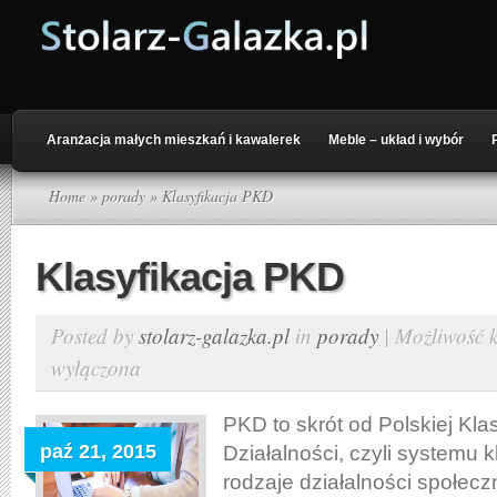
Aranżacja małych mieszkań i kawalerek
Meble – układ i wybór
Home
»
porady
» Klasyfikacja PKD
Klasyfikacja PKD
Posted by
stolarz-galazka.pl
in
porady
|
Możliwość
wyłączona
PKD to skrót od Polskiej Klas
paź 21, 2015
Działalności, czyli systemu 
rodzaje działalności społec