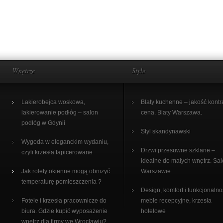
Wnętrze
Style
Lakierobejca woskowa,
Blaty kuchenne – jakość kontr
lakierowanie podłóg – salon
cena. Blaty Warszawa.
podłóg w Gdynii
Styl skandynawski
Wygoda w eleganckim wydaniu,
Drzwi przesuwne szklane –
czyli krzesła tapicerowane
idealne do małych wnętrz. Sa
Jak rolety okienne mogą obniżyć
Warszawie
temperaturę pomieszczenia ?
Design, komfort i funkcjonalno
Fotele i krzesła pracownicze do
meble recepcyjne, krzesła
biura. Gdzie kupić wyposażenie
hotelowe
wnętrz dla firmy we Wrocławiu?