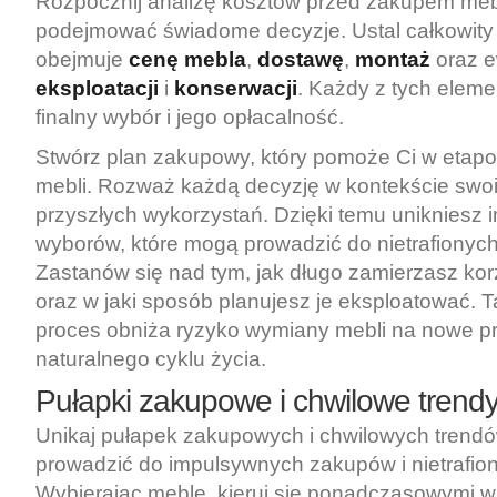
Rozpocznij analizę kosztów przed zakupem mebl
podejmować świadome decyzje. Ustal całkowity 
obejmuje
cenę mebla
,
dostawę
,
montaż
oraz 
eksploatacji
i
konserwacji
. Każdy z tych elem
finalny wybór i jego opłacalność.
Stwórz plan zakupowy, który pomoże Ci w eta
mebli. Rozważ każdą decyzję w kontekście swoi
przyszłych wykorzystań. Dzięki temu unikniesz
wyborów, które mogą prowadzić do nietrafionych 
Zastanów się nad tym, jak długo zamierzasz kor
oraz w jaki sposób planujesz je eksploatować. 
proces obniża ryzyko wymiany mebli na nowe p
naturalnego cyklu życia.
Pułapki zakupowe i chwilowe trend
Unikaj pułapek zakupowych i chwilowych trendó
prowadzić do impulsywnych zakupów i nietrafion
Wybierając meble, kieruj się ponadczasowymi w