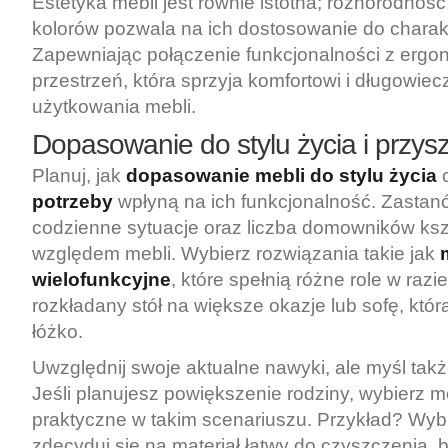
Estetyka mebli jest równie istotna; różnorodnoś
kolorów pozwala na ich dostosowanie do charak
Zapewniając połączenie funkcjonalności z ergo
przestrzeń, która sprzyja komfortowi i długowiec
użytkowania mebli.
Dopasowanie do stylu życia i przys
Planuj, jak
dopasowanie mebli do stylu życia
o
potrzeby
wpłyną na ich funkcjonalność. Zastanó
codzienne sytuacje oraz liczba domowników ksz
względem mebli. Wybierz rozwiązania takie jak
m
wielofunkcyjne
, które spełnią różne role w razi
rozkładany stół na większe okazje lub sofę, któ
łóżko.
Uwzględnij swoje aktualne nawyki, ale myśl takż
Jeśli planujesz powiększenie rodziny, wybierz m
praktyczne w takim scenariuszu. Przykład? Wyb
zdecyduj się na materiał łatwy do czyszczenia, 