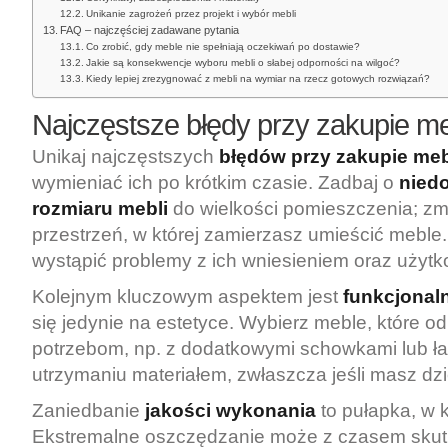
Unikanie zagrożeń przez projekt i wybór mebli
FAQ – najczęściej zadawane pytania
Co zrobić, gdy meble nie spełniają oczekiwań po dostawie?
Jakie są konsekwencje wyboru mebli o słabej odporności na wilgoć?
Kiedy lepiej zrezygnować z mebli na wymiar na rzecz gotowych rozwiązań?
Najczęstsze
błędy przy zakupie me
Unikaj najczęstszych
błędów przy zakupie meb
wymieniać ich po krótkim czasie. Zadbaj o
nied
rozmiaru mebli
do wielkości pomieszczenia; zm
przestrzeń, w której zamierzasz umieścić meble
wystąpić problemy z ich wniesieniem oraz użyt
Kolejnym kluczowym aspektem jest
funkcjonal
się jedynie na estetyce. Wybierz meble, które 
potrzebom, np. z dodatkowymi schowkami lub ł
utrzymaniu materiałem, zwłaszcza jeśli masz dzie
Zaniedbanie
jakości wykonania
to pułapka, w 
Ekstremalne oszczędzanie może z czasem skut