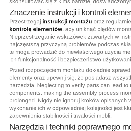
skonsultować się z kimś bardziej doświadczony
Znaczenie instrukcji i kontroli elem
Przestrzegaj
instrukcji montażu
oraz regularni
kontrolę elementów
, aby uniknąć błędów mon
Nieprzestrzeganie wskazówek zawartych w instru
najczęstszą przyczyną problemów podczas skła
te mogą prowadzić do niewłaściwego użycia meb
ich funkcjonalność i bezpieczeństwo użytkowani
Przed rozpoczęciem montażu dokładnie sprawd
elementy oraz upewnij się, że posiadasz wszy
narzędzia. Neglecting to verify parts can lead to
components, making the assembly process mor
prolonged. Nigdy nie ignoruj kroków opisanych w 
wykonanie ich w odpowiedniej kolejności jest kl
zapewnienia stabilności i trwałości mebli.
Narzędzia i techniki poprawnego m