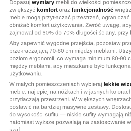
Dopasuj
wymiary
mebli do wielkości pomieszcz
zwiększyć
komfort
oraz
funkcjonalność
wnętrz
meble mogą przytłaczać przestrzeń, ograniczać
obniżać komfort użytkowania. Zwróć uwagę, ab
zajmował od 60% do 70% długości ściany, przy kt
Aby zapewnić wygodne przejścia, pozostaw prz
przekraczającą 70-80 cm między meblami. Utrz
poziom ergonomii, co wymaga minimum 80-90 
między meblami, aby mieszkanie było funkcjona
użytkowaniu.
W małych pomieszczeniach wybieraj
lekkie wiz
meble, najlepiej na nóżkach i w jasnych kolorach
przytłaczają przestrzeni. W większych wnętrzac
postawić na bardziej masywne zestawy. Dostos
do wysokości sufitu — niskie sufity wymagają n
natomiast wyższe pozwalają na zastosowanie w
szaf.