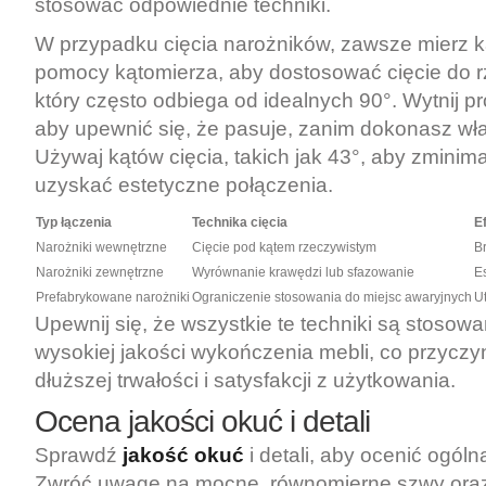
stosować odpowiednie techniki.
W przypadku cięcia narożników, zawsze mierz k
pomocy kątomierza, aby dostosować cięcie do r
który często odbiega od idealnych 90°. Wytnij p
aby upewnić się, że pasuje, zanim dokonasz wła
Używaj kątów cięcia, takich jak 43°, aby zminima
uzyskać estetyczne połączenia.
Typ łączenia
Technika cięcia
E
Narożniki wewnętrzne
Cięcie pod kątem rzeczywistym
Br
Narożniki zewnętrzne
Wyrównanie krawędzi lub sfazowanie
E
Prefabrykowane narożniki
Ograniczenie stosowania do miejsc awaryjnych
U
Upewnij się, że wszystkie te techniki są stosowa
wysokiej jakości wykończenia mebli, co przyczyn
dłuższej trwałości i satysfakcji z użytkowania.
Ocena jakości okuć i detali
Sprawdź
jakość okuć
i detali, aby ocenić ogóln
Zwróć uwagę na mocne, równomierne szwy oraz