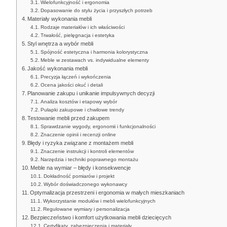
Wielofunkcyjność i ergonomia
Dopasowanie do stylu życia i przyszłych potrzeb
Materiały wykonania mebli
Rodzaje materiałów i ich właściwości
Trwałość, pielęgnacja i estetyka
Styl wnętrza a wybór mebli
Spójność estetyczna i harmonia kolorystyczna
Meble w zestawach vs. indywidualne elementy
Jakość wykonania mebli
Precyzja łączeń i wykończenia
Ocena jakości okuć i detali
Planowanie zakupu i unikanie impulsywnych decyzji
Analiza kosztów i etapowy wybór
Pułapki zakupowe i chwilowe trendy
Testowanie mebli przed zakupem
Sprawdzanie wygody, ergonomii i funkcjonalności
Znaczenie opinii i recenzji online
Błędy i ryzyka związane z montażem mebli
Znaczenie instrukcji i kontroli elementów
Narzędzia i techniki poprawnego montażu
Meble na wymiar – błędy i konsekwencje
Dokładność pomiarów i projekt
Wybór doświadczonego wykonawcy
Optymalizacja przestrzeni i ergonomia w małych mieszkaniach
Wykorzystanie modułów i mebli wielofunkcyjnych
Regulowane wymiary i personalizacja
Bezpieczeństwo i komfort użytkowania mebli dziecięcych
Certyfikaty, zabezpieczenia i materiały