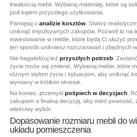
trwałością mebli. Wybieraj materiały, które są so
pod kątem przyszłego użytkowania.
Pamiętaj o
analizie kosztów
. Stwórz realistycz
uniknąć impulsywnych zakupów. Pozwoli to na l
inwestowanie w meble, które będą Ci służyć prz
ten sposób unikniesz rozczarowań i zbędnych 
Nie bagatelizuj też
przyszłych potrzeb
. Zastanó
życie może się zmienić. Wybieraj meble, które
różnym stylom życia i sytuacjom, aby uniknąć k
wymiany w krótkim okresie.
Na koniec, przemyśl
pośpiech w decyzjach
. R
zakupem a finalną decyzją, aby mieć pewność,
właściwy wybór.
Dopasowanie rozmiaru mebli do wie
układu pomieszczenia