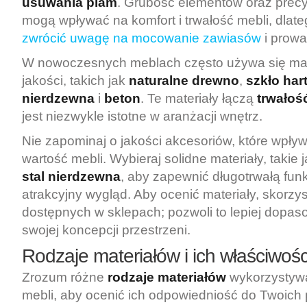
usuwania plam
. Grubość elementów oraz prec
mogą wpływać na komfort i trwałość mebli, dlateg
zwrócić uwagę na mocowanie zawiasów
i prowa
W nowoczesnych meblach często używa się mat
jakości, takich jak
naturalne drewno
,
szkło ha
nierdzewna
i
beton
. Te materiały łączą
trwałoś
jest niezwykle istotne w aranżacji wnętrz.
Nie zapominaj o jakości akcesoriów, które wpły
wartość mebli. Wybieraj solidne materiały, takie 
stal nierdzewna
, aby zapewnić długotrwałą funk
atrakcyjny wygląd. Aby ocenić materiały, skorzys
dostępnych w sklepach; pozwoli to lepiej dopa
swojej koncepcji przestrzeni.
Rodzaje materiałów i ich właściwośc
Zrozum różne
rodzaje materiałów
wykorzystywa
mebli, aby ocenić ich odpowiedniość do Twoich