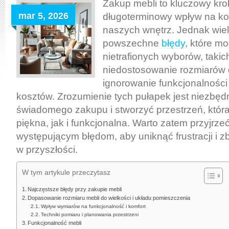
zakupie
Zakup mebli to kluczowy kro
mebli:
mar 5, 2026
długoterminowy wpływ na kom
jak
naszych wnętrz. Jednak wie
uniknąć
powszechne
błędy
, które m
nietrafionych
nietrafionych wyborów, takic
decyzji
niedostosowanie rozmiarów 
i
ignorowanie funkcjonalności 
zapewnić
kosztów. Zrozumienie tych pułapek jest niezbę
funkcjonalność
świadomego zakupu i stworzyć przestrzeń, któr
wnętrza
piękna, jak i funkcjonalna. Warto zatem przyjrzeć
występującym błędom, aby uniknąć frustracji i
w przyszłości.
W tym artykule przeczytasz
Najczęstsze błędy przy zakupie mebli
Dopasowanie rozmiaru mebli do wielkości i układu pomieszczenia
Wpływ wymiarów na funkcjonalność i komfort
Techniki pomiaru i planowania przestrzeni
Funkcjonalność mebli