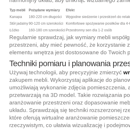
harmonijny układ, aby uniknąć wizualnego zami
Typ mebli
Pożądane wymiary
Efekt
Kanapa
180-220 cm długości
Wygodne siedzenie i przestrzeń do rela
Stół jadalny
90-120 cm szerokości
Komfortowe spożywanie posiłków dla 4-
Łóżko
160-180 cm szerokości
Przestronny sen dla 1-2 osób
Regularnie sprawdzaj, jak wymiary mebli współg
przestrzeni, aby mieć pewność, że korzystanie 
elementu wnętrza jest dostosowane do Twoich p
Techniki pomiaru i planowania przes
Używaj technologii, aby precyzyjnie zmierzyć
wn
zakupem mebli. Wykorzystaj aplikacje do planow
umożliwiają wykonanie zdjęcia pomieszczenia, an
przetwarzają na 3D model. Takie rozwiązania po
aranżowanie przestrzeni oraz dopasowanie meb
układu. Sprawdzają się techniki rozszerzonej rz
które oferują wirtualne aranżowanie pomieszcze
rzeczywistym, co ułatwia wizualizację i podejmo