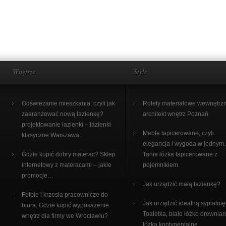
Wnętrze
Style
Odświeżanie mieszkania, czyli jak
Rolety materiałowe wewnętrz
zaaranżować nową łazienkę?
architekt wnętrz Poznań
projektowanie łazienki – łazienki
Meble tapicerowane, czyli
klasyczne Warszawa
elegancja i wygoda w jednym.
Gdzie kupić dobry materac? Sklep
Tanie łóżka tapicerowane z
internetowy z materacami – jakie
pojemnikiem
promocje…
Jak urządzić małą łazienkę?
Fotele i krzesła pracownicze do
Jak urządzić idealną sypialni
biura. Gdzie kupić wyposażenie
Toaletka, białe łóżko drewnian
wnętrz dla firmy we Wrocławiu?
łóżka kontynentalne