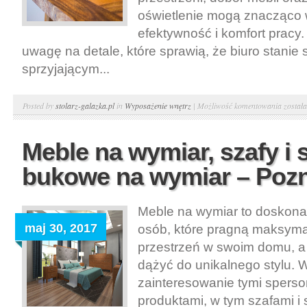
oświetlenie mogą znacząco
efektywność i komfort pracy.
uwagę na detale, które sprawią, że biuro stanie
sprzyjającym...
Funkcj
Posted by
stolarz-galazka.pl
in
Wyposażenie wnętrz
|
Możliwość komentowania
został
i
wygod
Meble na wymiar, szafy i s
gabinet
bukowe na wymiar – Poz
–
Meble
biurow
Meble na wymiar to doskonał
w
maj 30, 2017
osób, które pragną maksyma
domu
przestrzeń w swoim domu, a
–
dążyć do unikalnego stylu. 
Poznań
zainteresowanie tymi spers
produktami, w tym szafami i