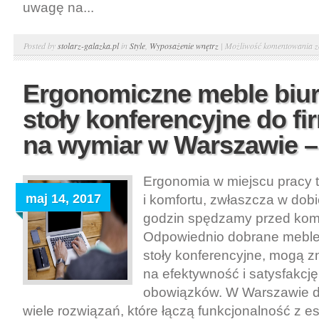
uwagę na...
S
Posted by
stolarz-galazka.pl
in
Style
,
Wyposażenie wnętrz
|
Możliwość komentowania
z
k
p
Ergonomiczne meble biu
d
stoły konferencyjne do fi
s
–
na wymiar w Warszawie – 
P
Ergonomia w miejscu pracy t
maj 14, 2017
i komfortu, zwłaszcza w dobi
godzin spędzamy przed kom
Odpowiednio dobrane meble 
stoły konferencyjne, mogą 
na efektywność i satysfakc
obowiązków. W Warszawie d
wiele rozwiązań, które łączą funkcjonalność z e