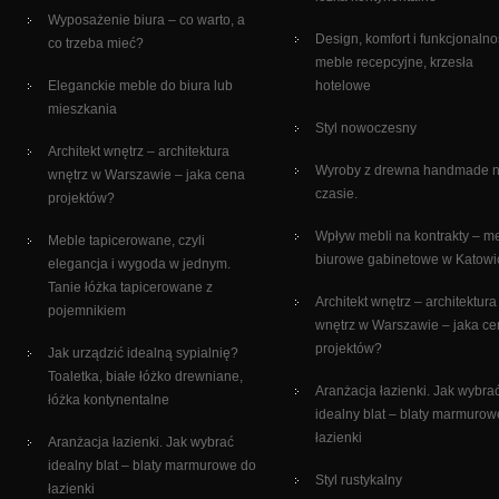
Wyposażenie biura – co warto, a
Design, komfort i funkcjonalno
co trzeba mieć?
meble recepcyjne, krzesła
Eleganckie meble do biura lub
hotelowe
mieszkania
Styl nowoczesny
Architekt wnętrz – architektura
Wyroby z drewna handmade 
wnętrz w Warszawie – jaka cena
czasie.
projektów?
Wpływ mebli na kontrakty – m
Meble tapicerowane, czyli
biurowe gabinetowe w Katowi
elegancja i wygoda w jednym.
Tanie łóżka tapicerowane z
Architekt wnętrz – architektura
pojemnikiem
wnętrz w Warszawie – jaka c
projektów?
Jak urządzić idealną sypialnię?
Toaletka, białe łóżko drewniane,
Aranżacja łazienki. Jak wybra
łóżka kontynentalne
idealny blat – blaty marmurow
łazienki
Aranżacja łazienki. Jak wybrać
idealny blat – blaty marmurowe do
Styl rustykalny
łazienki