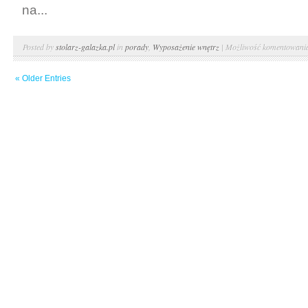
na...
Posted by
stolarz-galazka.pl
in
porady
,
Wyposażenie wnętrz
|
Możliwość komentowan
« Older Entries