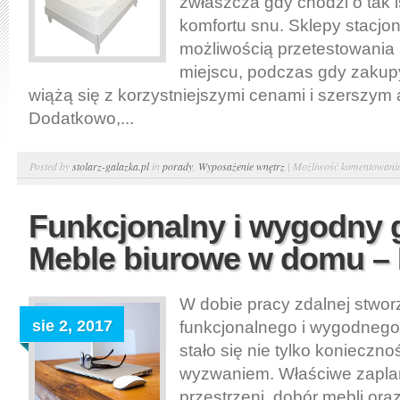
zwłaszcza gdy chodzi o tak 
komfortu snu. Sklepy stacjo
możliwością przetestowania
miejscu, podczas gdy zakupy
wiążą się z korzystniejszymi cenami i szerszym
Dodatkowo,...
Posted by
stolarz-galazka.pl
in
porady
,
Wyposażenie wnętrz
|
Możliwość komentowan
Funkcjonalny i wygodny g
Meble biurowe w domu –
W dobie pracy zdalnej stwor
sie 2, 2017
funkcjonalnego i wygodneg
stało się nie tylko koniecznoś
wyzwaniem. Właściwe zapl
przestrzeni, dobór mebli or