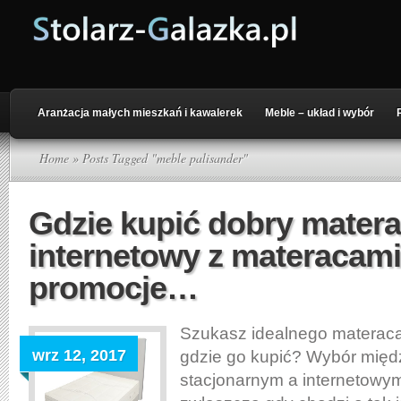
Aranżacja małych mieszkań i kawalerek
Meble – układ i wybór
Home
» Posts Tagged "meble palisander"
Gdzie kupić dobry mater
internetowy z materacami 
promocje…
Szukasz idealnego materaca,
wrz 12, 2017
gdzie go kupić? Wybór międ
stacjonarnym a internetowy