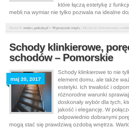
które łączą estetykę z funkc
mebli na wymiar nie tylko pozwala na idealne d
Meble
Posted by
stolarz-galazka.pl
in
Wyposażenie wnętrz
|
Możliwość komentowania
został
na
wymiar
Schody klinkierowe, porę
szafy
schodów – Pomorskie
i
stoły
bukow
Schody klinkierowe to nie ty
na
maj 20, 2017
element domu, ale także wa
wymia
estetyki. Ich trwałość i odpo
–
różnorodne warunki sprawiaj
Poznań
doskonały wybór dla tych, kt
jakość i elegancję. W połącz
odpowiednio dobranymi porę
mogą stać się prawdziwą ozdobą wnętrza. Warto