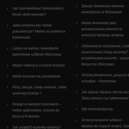
Żaluzje drewniane okienne
Jak zaprojektować funkcjonalny i
wewnętrzne w Warszawie
trwały stolik kawowy?
Meble drewniane jako
Jakie powinny być meble
ponadczasowy element w
pracownicze? Meble na wymiar w
aranżacji każdego wnętrza
Katowicach
Odświeżanie mieszkania, czyli
Lustra na wymiar, oświetlenie
zaaranżować nową łazienkę?
łazienkowe sufitowe Warszawa
projektowanie łazienki – łazie
klasyczne Warszawa
Wybór materaca w trzech krokach
Schody klinkierowe, poręcze 
Meble biurowe na zamówienie
schodów – Pomorskie
Plisy, żaluzje, rolety okienne. Jakie
Jak wybrać idealny stół do ku
spełniają funkcje ?
Stoły szklane czy lakierowane
Design w meblach biurowych –
Styl minimalistyczny
meble gabinetowe, krzesła do
biura w Krakowie
Drzwi przesuwne szklane –
idealne do małych wnętrz. Sa
Jak urządzić łazienkę idealną?