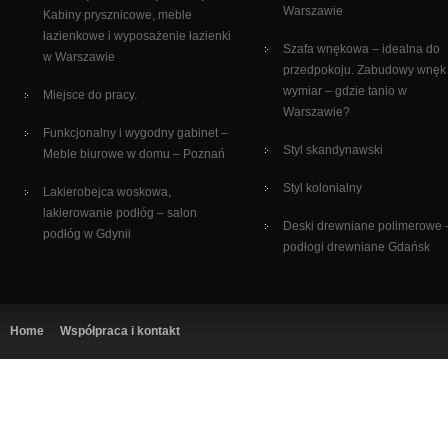
Warszawie
Kabiny prysznicowe, meble
łazienkowe i wyposażenie łazienki
Szafa wnękowa – idealna do
w Warszawie
przedpokoju. Zabudowy wnęk
wymiar – gdzie tanio w
Miejsce do pracy.
Warszawie?
Funkcjonalny i wygodny gabinet –
Styl skandynawski
Meble biurowe w domu – Poznań
Styl kolonialny
Lakierobejca woskowa,
lakierowanie podłóg – salon
Deski drewniane polimerowe 
podłóg w Gdynii
podłogi drewniane Gdańsk
Home
Współpraca i kontakt