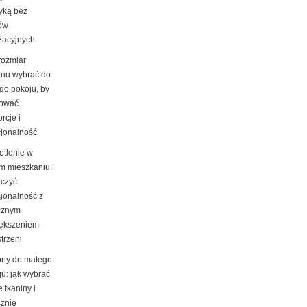
tyką bez
ów
żacyjnych
rozmiar
nu wybrać do
go pokoju, by
ować
rcje i
cjonalność
etlenie w
m mieszkaniu:
ączyć
cjonalność z
cznym
ększeniem
trzeni
ony do małego
ju: jak wybrać
e tkaniny i
cznie