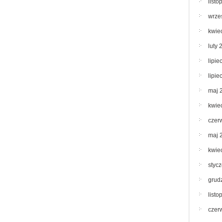
list
wrze
kwie
luty 
lipie
lipie
maj 
kwie
czer
maj 
kwie
styc
grud
list
czer