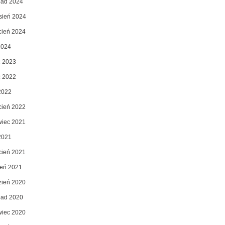
opad 2024
sień 2024
cień 2024
2024
c 2023
c 2022
2022
cień 2022
wiec 2021
2021
cień 2021
zeń 2021
zień 2020
opad 2020
wiec 2020