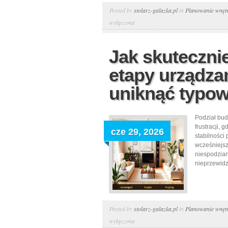
Posted by
stolarz-galazka.pl
in
Planowanie wnętr
wyłączona
Jak skutecznie
etapy urządzan
uniknąć typo
Podział bud
frustracji,
cze 29, 2026
stabilności 
wcześniejsz
niespodzian
nieprzewidz
Posted by
stolarz-galazka.pl
in
Planowanie wnętr
wyłączona