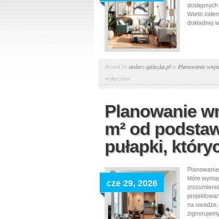
dostępnych 
Warto zatem
dokładnej w
Posted by
stolarz-galazka.pl
in
Planowanie wnętr
wyłączona
Planowanie wn
m² od podstaw
pułapki, który
Planowanie 
które wymag
cze 29, 2026
zrozumieni
projektowan
na uwadze, 
zignorujemy