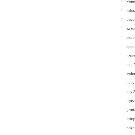
kwie
list
paźd
wrze
sier
lipie
czer
maj 
kwie
marz
luty 
styc
grud
list
paźd