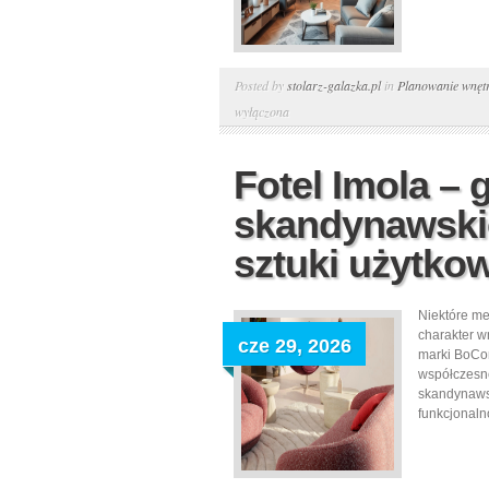
Posted by
stolarz-galazka.pl
in
Planowanie wnętr
wyłączona
Fotel Imola –
skandynawskie
sztuki użytko
Niektóre me
charakter wn
cze 29, 2026
marki BoCon
współczesn
skandynawsk
funkcjonalno