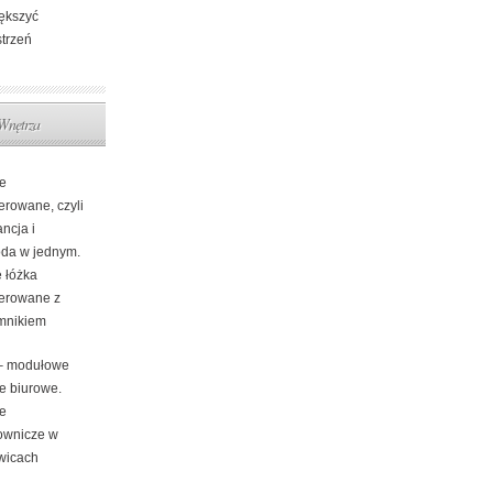
ększyć
strzeń
Wnętrza
e
erowane, czyli
ncja i
da w jednym.
e łóżka
cerowane z
mnikiem
 – modułowe
e biurowe.
e
ownicze w
wicach