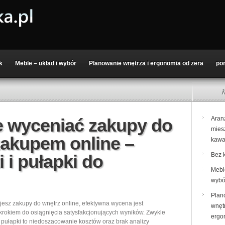
k
Meble – układ i wybór
Planowanie wnętrza i ergonomia od zera
po
K
e wyceniać zakupy do
Aran
mies
zakupem online –
kawa
 i pułapki do
Bez k
Meble
wybó
Plan
jesz zakupy do wnętrz online, efektywna wycena jest
wnętr
rokiem do osiągnięcia satysfakcjonujących wyników. Zwykle
ergo
 pułapki to niedoszacowanie kosztów oraz brak analizy