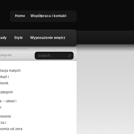
Home
Współpraca i kontakt
rady
Style
Wyposażenie wnętrz
ategorie
żacja małych
zkań i
lerek
ategorii
 – układ i
r
owanie
za i
nomia od zera