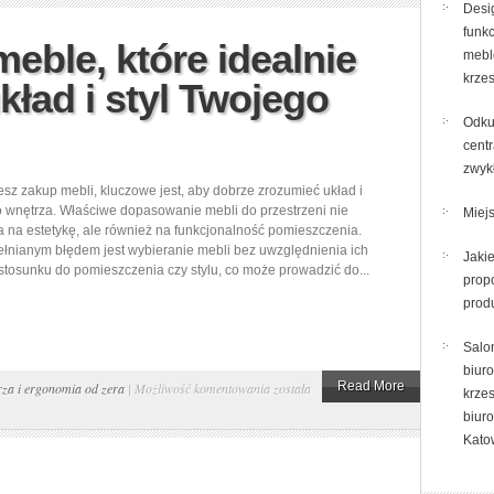
podzielić
Desig
funk
budżet
eble, które idealnie
mebl
na
krze
kład i styl Twojego
etapy
urządzania
Odku
mieszkania
centr
i
zwyk
jesz zakup mebli, kluczowe jest, aby dobrze zrozumieć układ i
uniknąć
o wnętrza. Właściwe dopasowanie mebli do przestrzeni nie
Miejs
typowych
a na estetykę, ale również na funkcjonalność pomieszczenia.
pułapek
łnianym błędem jest wybieranie mebli bez uwzględnienia ich
Jaki
 stosunku do pomieszczenia czy stylu, co może prowadzić do...
prop
prod
Salo
biuro
Jak
Read More
za i ergonomia od zera
|
Możliwość komentowania
została
krzes
kupować
biur
meble,
Kato
które
idealnie