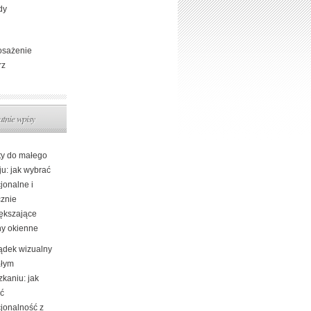
dy
sażenie
rz
atnie wpisy
ty do małego
ju: jak wybrać
jonalne i
cznie
ększające
ny okienne
ądek wizualny
łym
kaniu: jak
yć
cjonalność z