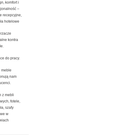
n, komfort i
cjonalność –
e recepcyjne,
sła hotelowe
rzacze
alne kontra
łe.
ce do pracy.
e meble
onują nam
ucenci.
n z mebli
wych, fotele,
ła, szafy
owe w
wiach