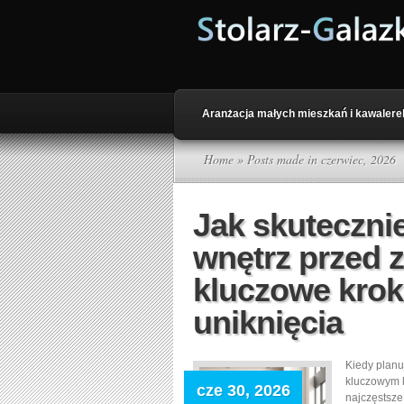
Aranżacja małych mieszkań i kawalere
Home
» Posts made in czerwiec, 2026
Jak skuteczni
wnętrz przed 
kluczowe kroki
uniknięcia
Kiedy planu
kluczowym k
cze 30, 2026
najczęstsze