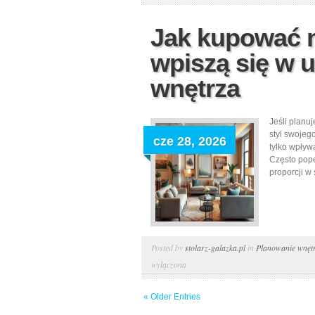
Jak kupować m
wpiszą się w u
wnętrza
Jeśli planu
styl swojeg
cze 28, 2026
tylko wpływ
Często pope
proporcji w
Posted by
stolarz-galazka.pl
in
Planowanie wnętr
wyłączona
« Older Entries