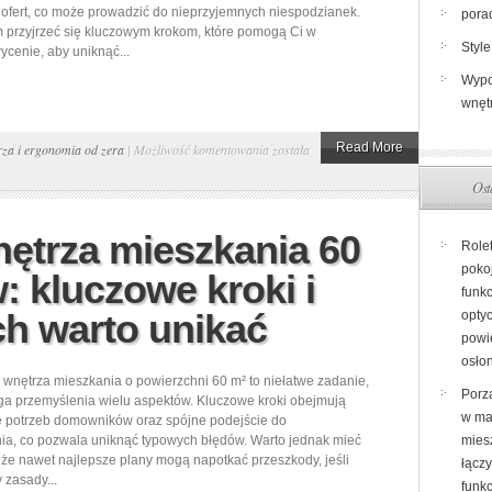
ofert, co może prowadzić do nieprzyjemnych niespodzianek.
pora
 przyjrzeć się kluczowym krokom, które pomogą Ci w
Style
ycenie, aby uniknąć...
Wypo
wnęt
Jak
Read More
za i ergonomia od zera
|
Możliwość komentowania
została
skutecznie
Ost
wyceniać
zakupy
ętrza mieszkania 60
Role
do
poko
: kluczowe kroki i
wnętrz
funkc
przed
ch warto unikać
opty
zakupem
powi
online
osło
wnętrza mieszkania o powierzchni 60 m² to niełatwe zadanie,
–
Porz
a przemyślenia wielu aspektów. Kluczowe kroki obejmują
kluczowe
w ma
e potrzeb domowników oraz spójne podejście do
kroki
ia, co pozwala uniknąć typowych błędów. Warto jednak mieć
miesz
że nawet najlepsze plany mogą napotkać przeszkody, jeśli
i
łącz
 zasady...
funk
pułapki