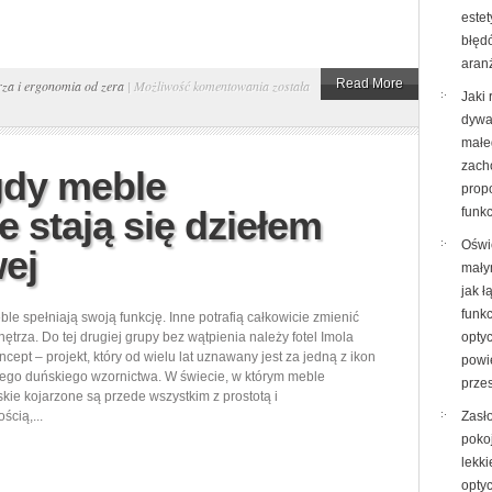
este
do
błęd
uniknięcia
aran
Planowanie
Read More
za i ergonomia od zera
|
Możliwość komentowania
została
Jaki 
wnętrza
dywa
mieszkania
małe
60
zach
 gdy meble
m²
propo
 stają się dziełem
funk
od
podstaw:
Oświ
wej
kluczowe
mały
jak ł
kroki
funk
ble spełniają swoją funkcję. Inne potrafią całkowicie zmienić
i
ętrza. Do tej drugiej grupy bez wątpienia należy fotel Imola
opty
pułapki,
cept – projekt, który od wielu lat uznawany jest za jedną z ikon
powi
których
ego duńskiego wzornictwa. W świecie, w którym meble
przes
ie kojarzone są przede wszystkim z prostotą i
warto
ścią,...
Zasł
unikać
poko
lekki
opty