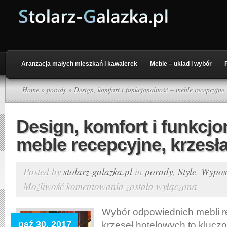
Aranżacja małych mieszkań i kawalerek
Meble – układ i wybór
Home
»
porady
» Design, komfort i funkcjonalność – meble recepcyjne,
Design, komfort i funkcjo
meble recepcyjne, krzesł
Posted by
stolarz-galazka.pl
in
porady
,
Style
,
Wypos
Możliwość komentowania
została wyłączona
Design,
komfort
i
Wybór odpowiednich mebli r
funkcjonalność
paź 30, 2017
krzeseł hotelowych to klucz