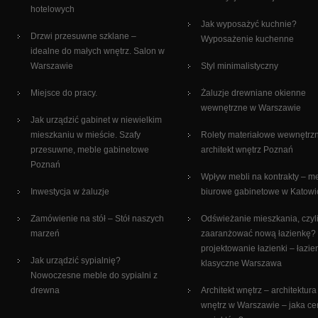
hotelowych
Jak wyposażyć kuchnie?
Drzwi przesuwne szklane –
Wyposażenie kuchenne
idealne do małych wnętrz. Salon w
Warszawie
Styl minimalistyczny
Miejsce do pracy.
Żaluzje drewniane okienne
wewnętrzne w Warszawie
Jak urządzić gabinet w niewielkim
mieszkaniu w mieście. Szafy
Rolety materiałowe wewnętrz
przesuwne, meble gabinetowe
architekt wnętrz Poznań
Poznań
Wpływ mebli na kontrakty – m
Inwestycja w żaluzje
biurowe gabinetowe w Katowi
Zamówienie na stół – Stół naszych
Odświeżanie mieszkania, czyli
marzeń
zaaranżować nową łazienkę?
projektowanie łazienki – łazie
Jak urządzić sypialnię?
klasyczne Warszawa
Nowoczesne meble do sypialni z
drewna
Architekt wnętrz – architektura
wnętrz w Warszawie – jaka c