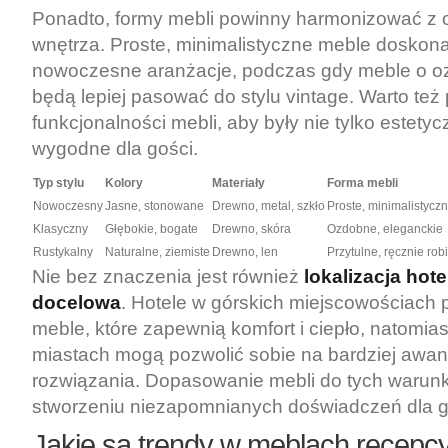
Ponadto, formy mebli powinny harmonizować z 
wnętrza. Proste, minimalistyczne meble doskona
nowoczesne aranżacje, podczas gdy meble o o
będą lepiej pasować do stylu vintage. Warto też
funkcjonalności mebli, aby były nie tylko estetyc
wygodne dla gości.
Typ stylu
Kolory
Materiały
Forma mebli
Nowoczesny
Jasne, stonowane
Drewno, metal, szkło
Proste, minimalistycz
Klasyczny
Głębokie, bogate
Drewno, skóra
Ozdobne, eleganckie
Rustykalny
Naturalne, ziemiste
Drewno, len
Przytulne, ręcznie rob
Nie bez znaczenia jest również
lokalizacja hote
docelowa
. Hotele w górskich miejscowościach
meble, które zapewnią komfort i ciepło, natomias
miastach mogą pozwolić sobie na bardziej awa
rozwiązania. Dopasowanie mebli do tych waru
stworzeniu niezapomnianych doświadczeń dla g
Jakie są trendy w meblach recepcy