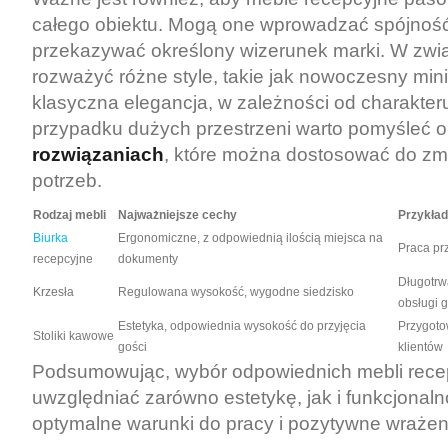
całego obiektu. Mogą one wprowadzać spójność
przekazywać określony wizerunek marki. W zwią
rozważyć różne style, takie jak nowoczesny min
klasyczna elegancja, w zależności od charakteru
przypadku dużych przestrzeni warto pomyśleć 
rozwiązaniach
, które można dostosować do zmi
potrzeb.
Rodzaj mebli
Najważniejsze cechy
Przykła
Biurka
Ergonomiczne, z odpowiednią ilością miejsca na
Praca prz
recepcyjne
dokumenty
Długotrw
Krzesła
Regulowana wysokość, wygodne siedzisko
obsługi g
Estetyka, odpowiednia wysokość do przyjęcia
Przygoto
Stoliki kawowe
gości
klientów
Podsumowując, wybór odpowiednich mebli rece
uwzględniać zarówno estetykę, jak i funkcjonal
optymalne warunki do pracy i pozytywne wrażeni