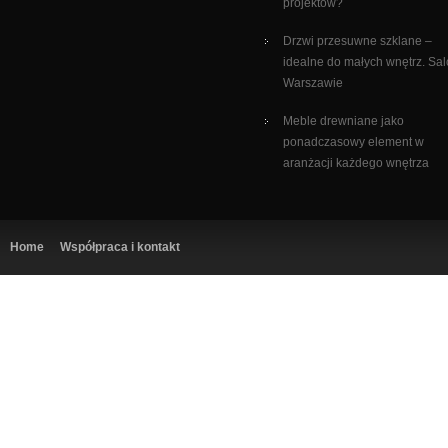
projektów?
Drzwi przesuwne szklane –
idealne do małych wnętrz. Sa
Warszawie
Meble drewniane jako
ponadczasowy element w
aranżacji każdego wnętrza
Home
Współpraca i kontakt