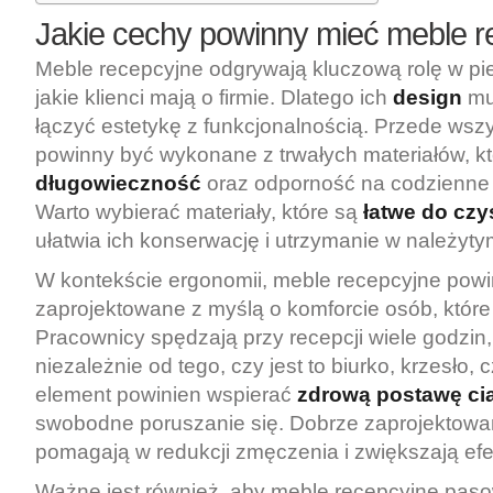
Jakie cechy powinny mieć meble r
Meble recepcyjne odgrywają kluczową rolę w p
jakie klienci mają o firmie. Dlatego ich
design
mu
łączyć estetykę z funkcjonalnością. Przede wszy
powinny być wykonane z trwałych materiałów, k
długowieczność
oraz odporność na codzienne
Warto wybierać materiały, które są
łatwe do czy
ułatwia ich konserwację i utrzymanie w należyty
W kontekście ergonomii, meble recepcyjne pow
zaprojektowane z myślą o komforcie osób, które 
Pracownicy spędzają przy recepcji wiele godzin,
niezależnie od tego, czy jest to biurko, krzesło, 
element powinien wspierać
zdrową postawę ci
swobodne poruszanie się. Dobrze zaprojektow
pomagają w redukcji zmęczenia i zwiększają ef
Ważne jest również, aby meble recepcyjne paso