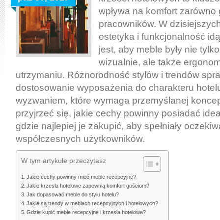
–
wpływa na komfort zarówno go
meble
pracowników. W dzisiejszyc
recepcyjne,
estetyka i funkcjonalność id
krzesła
jest, aby meble były nie tylk
hotelowe
wizualnie, ale także ergonom
utrzymaniu. Różnorodność stylów i trendów spra
dostosowanie wyposażenia do charakteru hotelu 
wyzwaniem, które wymaga przemyślanej koncepc
przyjrzeć się, jakie cechy powinny posiadać ide
gdzie najlepiej je zakupić, aby spełniały oczeki
współczesnych użytkowników.
W tym artykule przeczytasz
Jakie cechy powinny mieć meble recepcyjne?
Jakie krzesła hotelowe zapewnią komfort gościom?
Jak dopasować meble do stylu hotelu?
Jakie są trendy w meblach recepcyjnych i hotelowych?
Gdzie kupić meble recepcyjne i krzesła hotelowe?