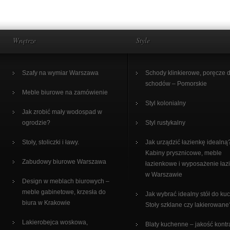
Wnętrze
Style
Szafy na wymiar Warszawa
Schody klinkierowe, poręcze 
schodów – Pomorskie
Meble biurowe na zamówienie
Styl kolonialny
Jak zrobić mały wodospad w
ogrodzie?
Styl rustykalny
Stoły, stoliczki i ławy.
Jak urządzić łazienkę idealną
Kabiny prysznicowe, meble
Zabudowy biurowe Warszawa
łazienkowe i wyposażenie łaz
w Warszawie
Design w meblach biurowych –
meble gabinetowe, krzesła do
Jak wybrać idealny stół do ku
biura w Krakowie
Stoły szklane czy lakierowane
Lakierobejca woskowa,
Blaty kuchenne – jakość kontr