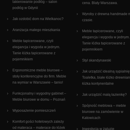
lakierowanie podłóg – salon
cena. Blaty Warszawa.
podłóg w Gdynii
Wyroby z drewna handmade 
Jak ozdobić dom na Wielkanoc?
czasie.
Aranżacja małego mieszkania
Meble tapicerowane, czyli
elegancja i wygoda w jednym.
Meble tapicerowane, czyli
Tanie łóżka tapicerowane z
elegancja i wygoda w jednym.
pojemnikiem
Tanie łóżka tapicerowane z
pojemnikiem
Styl skandynawski
Ergonomiczne meble biurowe –
Jak urządzić idealną sypialni
stoły konferencyjne do firm. Meble
Toaletka, białe łóżko drewnian
na wymiar w Warszawie – tanio!
łóżka kontynentalne
Funkcjonalny i wygodny gabinet –
Jak urządzić małą łazienkę?
Meble biurowe w domu – Poznań
Spójność meblowa – meble
Wyposażenie pomieszczeń
biurowe na zamówienie w
Katowicach
Komfort gości hotelowych zależy
od materaca – materace do łóżek
Inwestycja w żaluzje