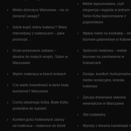
Meble tapicerowane, czyli
Meble dziecięce Warszawa – na co
elegancja i wygoda w jednym.
zwracać uwagę?
Tanie łóżka tapicerowane z
pojemnikiem
Gdzie kupić dobry materac? Sklep
internetowy z materacami – jakie
Wpływ mebli na kontrakty – m
promocje…
biurowe gabinetowe w Katowi
Drzwi przesuwne szklane –
Spójność meblowa – meble
idealne do małych wnętrz. Salon w
biurowe na zamówienie w
Warszawie
Katowicach
Wybór materaca w trzech krokach
Design, komfort i funkcjonalno
meble recepcyjne, krzesła
Czy warto inwestować w tanie blaty
hotelowe
kuchenne? Warszawa
Żaluzje drewniane okienne
Cechy idealnego łóżka. Białe łóżko
wewnętrzne w Warszawie
podwójne do sypialni
Styl rustykalny
Komfort gości hotelowych zależy
od materaca – materace do łóżek
Wyroby z drewna handmade 