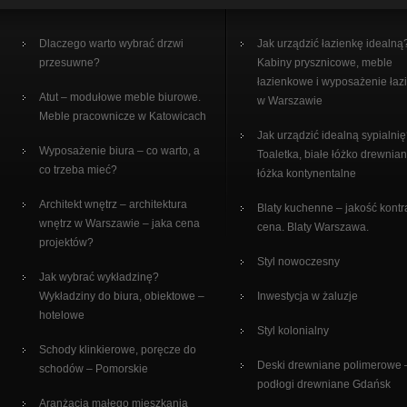
Dlaczego warto wybrać drzwi
Jak urządzić łazienkę idealną
przesuwne?
Kabiny prysznicowe, meble
łazienkowe i wyposażenie łaz
Atut – modułowe meble biurowe.
w Warszawie
Meble pracownicze w Katowicach
Jak urządzić idealną sypialni
Wyposażenie biura – co warto, a
Toaletka, białe łóżko drewnian
co trzeba mieć?
łóżka kontynentalne
Architekt wnętrz – architektura
Blaty kuchenne – jakość kontr
wnętrz w Warszawie – jaka cena
cena. Blaty Warszawa.
projektów?
Styl nowoczesny
Jak wybrać wykładzinę?
Wykładziny do biura, obiektowe –
Inwestycja w żaluzje
hotelowe
Styl kolonialny
Schody klinkierowe, poręcze do
Deski drewniane polimerowe 
schodów – Pomorskie
podłogi drewniane Gdańsk
Aranżacja małego mieszkania