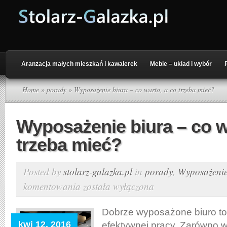
Aranżacja małych mieszkań i kawalerek
Meble – układ i wybór
Home
»
porady
» Wyposażenie biura – co warto, a co trzeba mieć?
Wyposażenie biura – co w
trzeba mieć?
Posted by
stolarz-galazka.pl
in
porady
,
Wyposażenie
komentowania
została wyłączona
Wyposażenie
biura
–
Dobrze wyposażone biuro t
co
kwi 12, 2016
efektywnej pracy. Zarówno w 