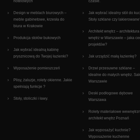
hotelowych
czasie.
Design w meblach biurowych –
Jak wybrać idealny stół do ku
meble gabinetowe, krzesła do
Stoły szklane czy lakierowane
biura w Krakowie
Architekt wnętrz – architektura
Produkcja stołów bukowych
wnętrz w Warszawie – jaka c
projektów?
Jak wybrać idealną kabinę
prysznicową do Twojej łazienki?
Jak urządzić małą łazienkę?
Wyposażenie pomieszczeń
Drzwi przesuwne szklane –
idealne do małych wnętrz. Sa
Plisy, żaluzje, rolety okienne. Jakie
Warszawie
spełniają funkcje ?
Deski podłogowe dębowe
Stoły, stoliczki i ławy.
Warszawa
Rolety materiałowe wewnętrz
architekt wnętrz Poznań
Jak wyposażyć kuchnie?
Wyposażenie kuchenne