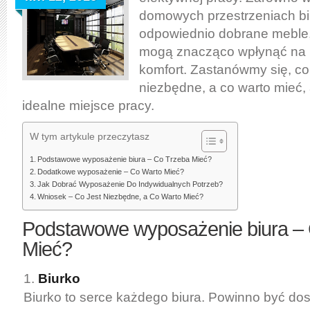
warto,
domowych przestrzeniach b
a
odpowiednio dobrane meble, 
co
mogą znacząco wpłynąć na 
trzeba
komfort. Zastanówmy się, co 
mieć?
niezbędne, a co warto mieć,
idealne miejsce pracy.
W tym artykule przeczytasz
Podstawowe wyposażenie biura – Co Trzeba Mieć?
Dodatkowe wyposażenie – Co Warto Mieć?
Jak Dobrać Wyposażenie Do Indywidualnych Potrzeb?
Wniosek – Co Jest Niezbędne, a Co Warto Mieć?
Podstawowe wyposażenie biura –
Mieć?
Biurko
Biurko to serce każdego biura. Powinno być d