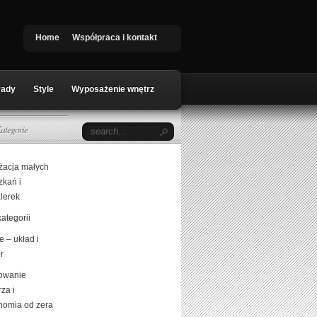
Home
Współpraca i kontakt
rady
Style
Wyposażenie wnętrz
ategorie
żacja małych
zkań i
lerek
ategorii
 – układ i
r
owanie
za i
nomia od zera