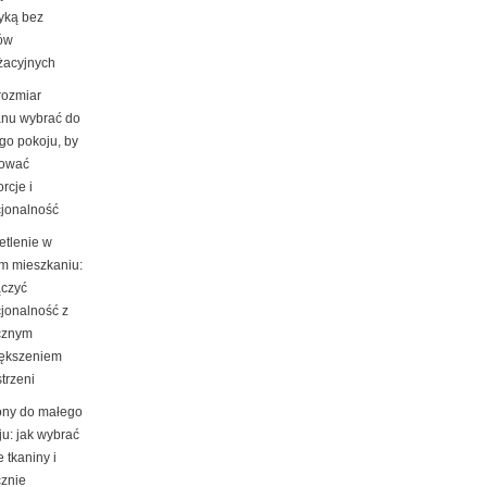
tyką bez
ów
żacyjnych
rozmiar
nu wybrać do
go pokoju, by
ować
rcje i
cjonalność
etlenie w
m mieszkaniu:
ączyć
cjonalność z
cznym
ększeniem
trzeni
ony do małego
ju: jak wybrać
e tkaniny i
cznie