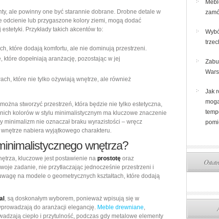
Mebl
y, ale powinny one być starannie dobrane. Drobne detale w
zamó
e odcienie lub przygaszone kolory ziemi, mogą dodać
estetyki. Przykłady takich akcentów to:
Wybó
trze
h, które dodają komfortu, ale nie dominują przestrzeni.
, które dopełniają aranżację, pozostając w jej
Zabu
War
h, które nie tylko ożywiają wnętrze, ale również
Jak r
mogą
 można stworzyć przestrzeń, która będzie nie tylko estetyczna,
temp
nich kolorów w stylu minimalistycznym ma kluczowe znaczenie
aby minimalizm nie oznaczał braku wyrazistości – wręcz
pomi
e wnętrze nabiera wyjątkowego charakteru.
minimalistycznego wnętrza?
ętrza, kluczowe jest postawienie na
prostotę
oraz
Ostatn
woje zadanie, nie przytłaczając jednocześnie przestrzeni i
 uwagę na modele o geometrycznych kształtach, które dodają
al
, są doskonałym wyborem, ponieważ wpisują się w
wprowadzają do aranżacji elegancję.
Meble drewniane
,
wadzają ciepło i przytulność, podczas gdy metalowe elementy