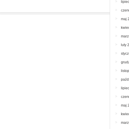
lipie
czer
maj 
kwie
marz
luty 
styc
grud
list
paźd
lipie
czer
maj 
kwie
marz