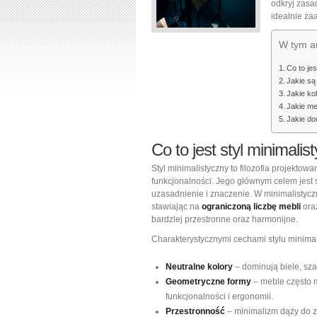
odkryj zasa
idealnie za
W tym ar
Co to jes
Jakie są
Jakie ko
Jakie me
Jakie do
Co to jest styl minimalis
Styl minimalistyczny to filozofia projektowa
funkcjonalności. Jego głównym celem jest 
uzasadnienie i znaczenie. W minimalistyc
stawiając na
ograniczoną liczbę mebli
oraz
bardziej przestronne oraz harmonijne.
Charakterystycznymi cechami stylu minimal
Neutralne kolory
– dominują biele, sza
Geometryczne formy
– meble często ma
funkcjonalności i ergonomii.
Przestronność
– minimalizm dąży do z