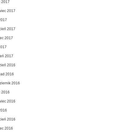
c 2017
wiec 2017
2017
cień 2017
ec 2017
2017
zeń 2017
zień 2016
opad 2016
ziernik 2016
c 2016
wiec 2016
2016
cień 2016
ec 2016