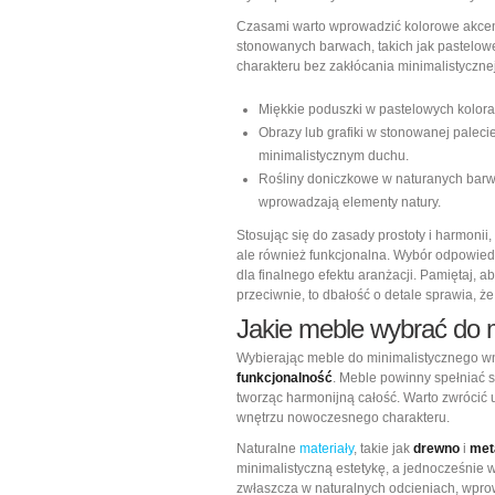
Czasami warto wprowadzić kolorowe akcent
stonowanych barwach, takich jak pastelow
charakteru bez zakłócania minimalistycznej 
Miękkie poduszki w pastelowych kolorac
Obrazy lub grafiki w stonowanej palecie
minimalistycznym duchu.
Rośliny doniczkowe w naturanych barwac
wprowadzają elementy natury.
Stosując się do zasady prostoty i harmonii,
ale również funkcjonalna. Wybór odpowied
dla finalnego efektu aranżacji. Pamiętaj, 
przeciwnie, to dbałość o detale sprawia, ż
Jakie meble wybrać do 
Wybierając meble do minimalistycznego wn
funkcjonalność
. Meble powinny spełniać s
tworząc harmonijną całość. Warto zwrócić
wnętrzu nowoczesnego charakteru.
Naturalne
materiały
, takie jak
drewno
i
met
minimalistyczną estetykę, a jednocześnie 
zwłaszcza w naturalnych odcieniach, wpro