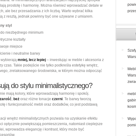
wana. W minimalistycznych aranżacjach najczęściej spotyka
powi
eślają prostotę i harmonię. Można również wprowadzać detale w
, ale bez przesadzania z ich liczbą. Warto wybrać kilka
prze
ują z resztą, jednak powinny być one używane z umiarem.
ny styl
a do niezbędnego minimum
tryczne kształty
swoje miejsce
Szaf
ienie i neutralne barwy
War
; wybierają
mniej, lecz lepiej
– inwestując w meble i akcesoria z
zy czas. Takie podejście nie tylko podkreśla estetykę wnętrz,
Mebl
rowego, zrelaksowanego środowiska, w którym można odpocząć
Wars
zwra
asują do stylu minimalistycznego?
ie mają kolory, które wprowadzają harmonię i spokój.
mebl
zarość
,
beż
oraz różne tonacje
czerni
. Te barwy tworzą
gabi
stotę i funkcjonalność mebli oraz dodatków, co jest podstawą
kosm
acji wnętrz minimalistycznych pozwala na uzyskanie efektu
Wypo
ości optycznie powiększają pomieszczenia, natomiast cieplejsze
pomi
ei, wprowadza elegancję i kontrast, który może być
cesoriów.