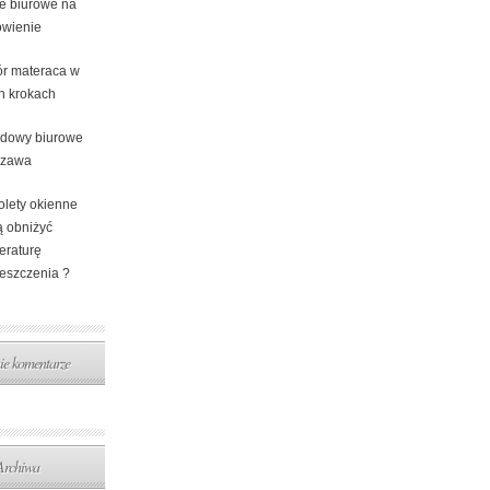
e biurowe na
wienie
r materaca w
ch krokach
dowy biurowe
szawa
olety okienne
 obniżyć
eraturę
eszczenia ?
ie komentarze
Archiwa