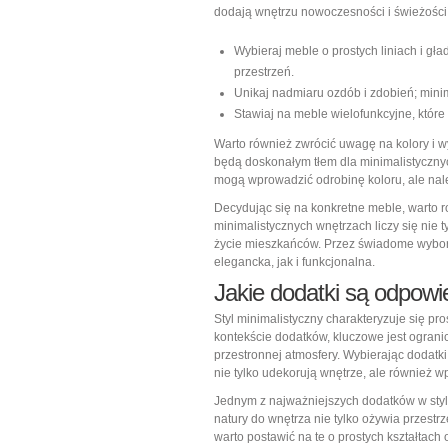
dodają wnętrzu nowoczesności i świeżości
Wybieraj meble o prostych liniach i gł
przestrzeń.
Unikaj nadmiaru ozdób i zdobień; minima
Stawiaj na meble wielofunkcyjne, któr
Warto również zwrócić uwagę na kolory i wy
będą doskonałym tłem dla minimalistyczny
mogą wprowadzić odrobinę koloru, ale należ
Decydując się na konkretne meble, warto r
minimalistycznych wnętrzach liczy się nie t
życie mieszkańców. Przez świadome wybor
elegancka, jak i funkcjonalna.
Jakie dodatki są odpowi
Styl minimalistyczny charakteryzuje się pro
kontekście dodatków, kluczowe jest ogranic
przestronnej atmosfery. Wybierając dodatk
nie tylko udekorują wnętrze, ale również 
Jednym z najważniejszych dodatków w sty
natury do wnętrza nie tylko ożywia przestrz
warto postawić na te o prostych kształtach o