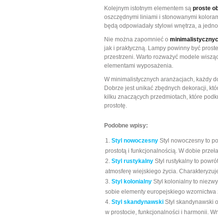
Kolejnym istotnym elementem są
proste o
oszczędnymi liniami i stonowanymi koloram
będą odpowiadały stylowi wnętrza, a jedn
Nie można zapomnieć o
minimalistyczny
jak i praktyczną. Lampy powinny być proste
przestrzeni. Warto rozważyć modele wisząc
elementami wyposażenia.
W minimalistycznych aranżacjach, każdy do
Dobrze jest unikać zbędnych dekoracji, kt
kilku znaczących przedmiotach, które podk
prostotę.
Podobne wpisy:
Styl nowoczesny
Styl nowoczesny to po
prostotą i funkcjonalnością. W dobie prze
Styl rustykalny
Styl rustykalny to powró
atmosferę wiejskiego życia. Charakteryzuje 
Styl kolonialny
Styl kolonialny to niezw
sobie elementy europejskiego wzornictwa z 
Styl skandynawski
Styl skandynawski o
w prostocie, funkcjonalności i harmonii. W