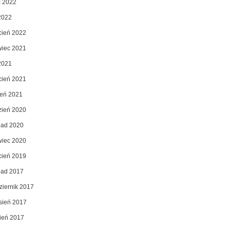
c 2022
2022
cień 2022
wiec 2021
2021
cień 2021
zeń 2021
zień 2020
opad 2020
wiec 2020
cień 2019
opad 2017
ziernik 2017
sień 2017
pień 2017