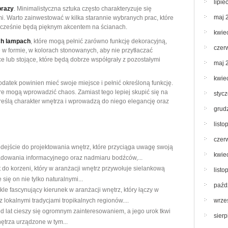
lipie
brazy
. Minimalistyczna sztuka często charakteryzuje się
maj 
i. Warto zainwestować w kilka starannie wybranych prac, które
ocześnie będą pięknym akcentem na ścianach.
kwie
ch lampach
, które mogą pełnić zarówno funkcję dekoracyjną,
czer
 w formie, w kolorach stonowanych, aby nie przytłaczać
e lub stojące, które będą dobrze współgrały z pozostałymi
maj 
kwie
datek powinien mieć swoje miejsce i pełnić określoną funkcję.
óre mogą wprowadzić chaos. Zamiast tego lepiej skupić się na
styc
reślą charakter wnętrza i wprowadzą do niego elegancję oraz
grud
list
czer
dejście do projektowania wnętrz, które przyciąga uwagę swoją
kwie
ładowania informacyjnego oraz nadmiaru bodźców,...
t do korzeni, który w aranżacji wnętrz przywołuje sielankową
list
się on nie tylko naturalnymi...
paźd
ykle fascynujący kierunek w aranżacji wnętrz, który łączy w
lokalnymi tradycjami tropikalnych regionów....
wrze
d lat cieszy się ogromnym zainteresowaniem, a jego urok tkwi
sier
nętrza urządzone w tym...