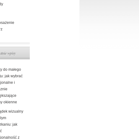
dy
sażenie
rz
atnie wpisy
ty do małego
ju: jak wybrać
jonalne i
cznie
ększające
ny okienne
ądek wizualny
łym
kaniu: jak
yć
cjonalność z