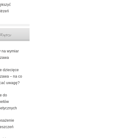
ększyć
strzeń
Wnętrza
y na wymiar
szawa
e dziecięce
zawa – na co
cać uwagę?
e do
netów
etycznych
sażenie
eszczeń