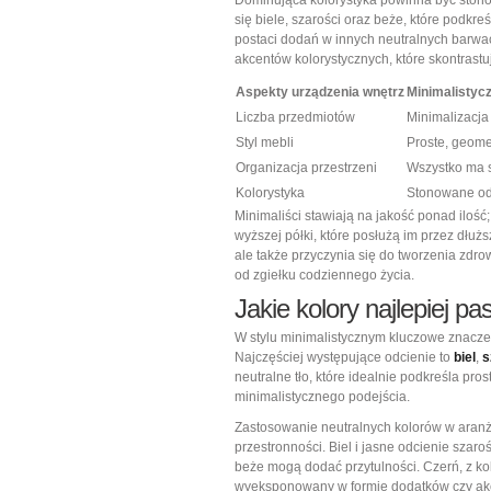
Dominująca kolorystyka powinna być stono
się biele, szarości oraz beże, które podkr
postaci dodań w innych neutralnych barwach
akcentów kolorystycznych, które skontrast
Aspekty urządzenia wnętrz
Minimalistycz
Liczba przedmiotów
Minimalizacj
Styl mebli
Proste, geome
Organizacja przestrzeni
Wszystko ma 
Kolorystyka
Stonowane odc
Minimaliści stawiają na jakość ponad ilość
wyższej półki, które posłużą im przez dłużs
ale także przyczynia się do tworzenia zd
od zgiełku codziennego życia.
Jakie kolory najlepiej p
W stylu minimalistycznym kluczowe znaczen
Najczęściej występujące odcienie to
biel
,
s
neutralne tło, które idealnie podkreśla pro
minimalistycznego podejścia.
Zastosowanie neutralnych kolorów w aranż
przestronności. Biel i jasne odcienie szar
beże mogą dodać przytulności. Czerń, z kol
wyeksponowany w formie dodatków czy ak