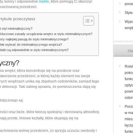
dy, kolory i odpowiednie
meble
, które pomogą Ci stworzyć
pora
aranżowaną przestrzeń.
Style
tykule przeczytasz
Wypo
wnęt
t styl minimalistyczny?
 kluczowe zasady urządzania wnętrz w stylu minimalistycznym?
lory najlepiej pasują do stylu minimalistycznego?
ble wybrać do minimalistycznego wnętrza?
Ost
datki są odpowiednie w stylu minimalistycznym?
tyczny?
Role
nia wnętrz, która koncentruje się na prostocie oraz
poko
stworzenie przestrzeni, w której każdy element ma swoje
funkc
znych wnętrzach unika się zbędnych ozdobników, zamiast tego
opty
 dekoracji. Taki zabieg sprawia, że pomieszczenia stają się
powi
osło
istycznego są:
Porz
rości oraz beże, które tworzą spokojną i stonowaną atmosferę.
w ma
ją proste, liniowe kształty, które skupiają się na
miesz
łącz
achowania wolnej przestrzeni, co sprzyja uczuciu swobody i
funk