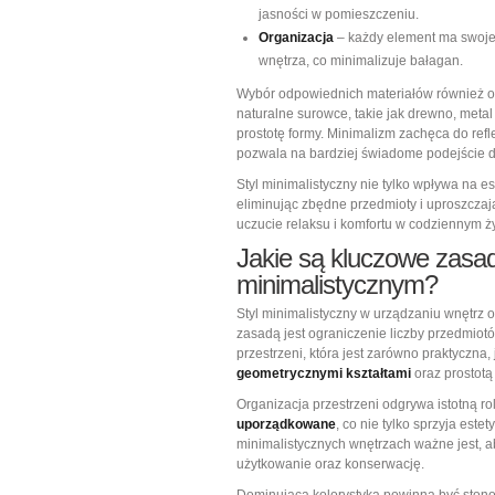
jasności w pomieszczeniu.
Organizacja
– każdy element ma swoj
wnętrza, co minimalizuje bałagan.
Wybór odpowiednich materiałów również od
naturalne surowce, takie jak drewno, metal 
prostotę formy. Minimalizm zachęca do refl
pozwala na bardziej świadome podejście d
Styl minimalistyczny nie tylko wpływa na es
eliminując zbędne przedmioty i uproszczaj
uczucie relaksu i komfortu w codziennym ży
Jakie są kluczowe zasad
minimalistycznym?
Styl minimalistyczny w urządzaniu wnętrz 
zasadą jest ograniczenie liczby przedmio
przestrzeni, która jest zarówno praktyczna, 
geometrycznymi kształtami
oraz prostotą
Organizacja przestrzeni odgrywa istotną r
uporządkowane
, co nie tylko sprzyja es
minimalistycznych wnętrzach ważne jest, a
użytkowanie oraz konserwację.