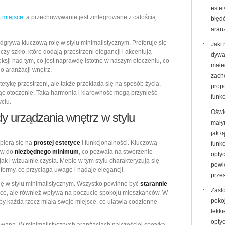
este
e
miejsce
, a przechowywanie jest zintegrowane z całością
błęd
aran
grywa kluczową rolę w stylu minimalistycznym. Preferuje się
Jaki 
czy szkło, które dodają przestrzeni elegancji i akcentują
dywa
eksji nad tym, co jest naprawdę istotne w naszym otoczeniu, co
małe
o aranżacji wnętrz.
zach
tetykę przestrzeni, ale także przekłada się na sposób życia,
propo
ąc otoczenie. Taka harmonia i klarowność mogą przynieść
funk
ciu.
Oświ
y urządzania wnętrz w stylu
mały
jak ł
opiera się na
prostej estetyce
i funkcjonalności. Kluczową
funk
tów do
niezbędnego minimum
, co pozwala na stworzenie
opty
jak i wizualnie czysta. Meble w tym stylu charakteryzują się
powi
 formy, co przyciąga uwagę i nadaje elegancji.
przes
olę w stylu minimalistycznym. Wszystko powinno być
starannie
Zasł
tetyce, ale również wpływa na poczucie spokoju mieszkańców. W
poko
by każda rzecz miała swoje miejsce, co ułatwia codzienne
lekki
opty