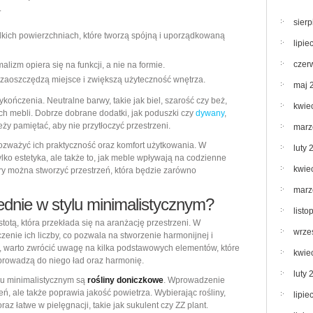
.
sier
adkich powierzchniach, które tworzą spójną i uporządkowaną
lipie
czer
lizm opiera się na funkcji, a nie na formie.
e zaoszczędzą miejsce i zwiększą użyteczność wnętrza.
maj 
kończenia. Neutralne barwy, takie jak biel, szarość czy beż,
kwie
ch mebli. Dobrze dobrane dodatki, jak poduszki czy
dywany
,
y pamiętać, aby nie przytłoczyć przestrzeni.
marz
ozważyć ich praktyczność oraz komfort użytkowania. W
luty 
ylko estetyka, ale także to, jak meble wpływają na codzienne
kwie
y można stworzyć przestrzeń, która będzie zarówno
marz
ednie w stylu minimalistycznym?
list
stotą, która przekłada się na aranżację przestrzeni. W
wrze
zenie ich liczby, co pozwala na stworzenie harmonijnej i
i, warto zwrócić uwagę na kilka podstawowych elementów, które
kwie
wprowadzą do niego ład oraz harmonię.
luty 
lu minimalistycznym są
rośliny doniczkowe
. Wprowadzenie
eń, ale także poprawia jakość powietrza. Wybierając rośliny,
lipie
raz łatwe w pielęgnacji, takie jak sukulent czy ZZ plant.