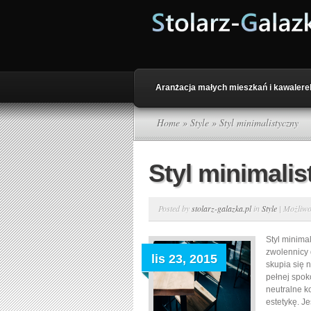
Aranżacja małych mieszkań i kawalere
Home
»
Style
» Styl minimalistyczny
Styl minimalis
Posted by
stolarz-galazka.pl
in
Style
|
Możliw
Styl minima
zwolennicy 
lis 23, 2015
skupia się 
pełnej spok
neutralne k
estetykę. J