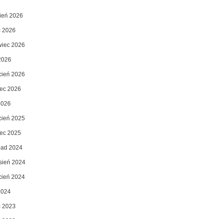
pień 2026
c 2026
wiec 2026
2026
cień 2026
ec 2026
2026
cień 2025
ec 2025
opad 2024
sień 2024
cień 2024
2024
c 2023