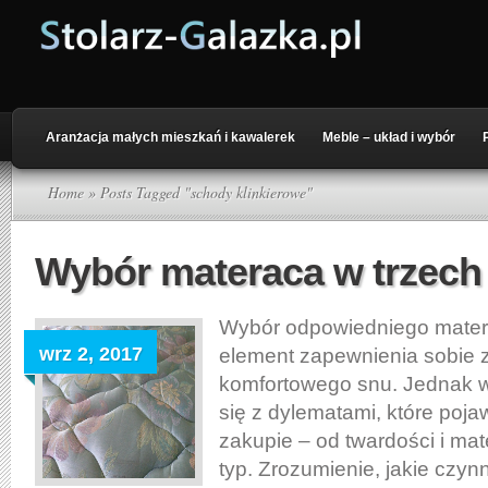
Aranżacja małych mieszkań i kawalerek
Meble – układ i wybór
Home
» Posts Tagged "schody klinkierowe"
Wybór materaca w trzech
Wybór odpowiedniego mater
wrz 2, 2017
element zapewnienia sobie 
komfortowego snu. Jednak w
się z dylematami, które pojaw
zakupie – od twardości i mate
typ. Zrozumienie, jakie czynn