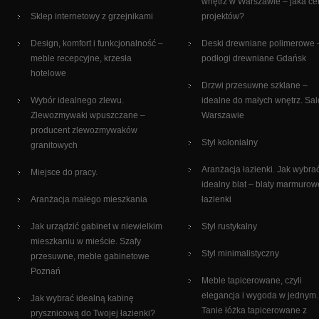
wnętrz w Warszawie – jaka c
Sklep internetowy z grzejnikami
projektów?
Design, komfort i funkcjonalność –
Deski drewniane polimerowe 
meble recepcyjne, krzesła
podłogi drewniane Gdańsk
hotelowe
Drzwi przesuwne szklane –
Wybór idealnego zlewu.
idealne do małych wnętrz. Sa
Zlewozmywaki wpuszczane –
Warszawie
producent zlewozmywaków
Styl kolonialny
granitowych
Aranżacja łazienki. Jak wybra
Miejsce do pracy.
idealny blat – blaty marmurow
Aranżacja małego mieszkania
łazienki
Jak urządzić gabinet w niewielkim
Styl rustykalny
mieszkaniu w mieście. Szafy
Styl minimalistyczny
przesuwne, meble gabinetowe
Poznań
Meble tapicerowane, czyli
elegancja i wygoda w jednym.
Jak wybrać idealną kabinę
Tanie łóżka tapicerowane z
prysznicową do Twojej łazienki?