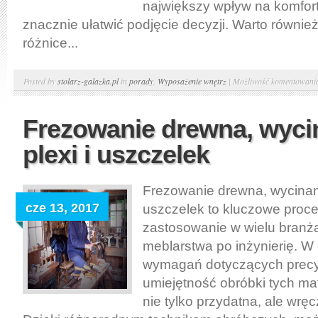
największy wpływ na komfor
znacznie ułatwić podjęcie decyzji. Warto równi
różnice...
Posted by
stolarz-galazka.pl
in
porady
,
Wyposażenie wnętrz
|
Możliwość komentowan
Frezowanie drewna, wyci
plexi i uszczelek
Frezowanie drewna, wycinani
cze 13, 2017
uszczelek to kluczowe proce
zastosowanie w wielu branż
meblarstwa po inżynierię. W
wymagań dotyczących precyzj
umiejętność obróbki tych mat
nie tylko przydatna, ale wrę