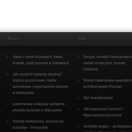
Wnętrze
Style
Salon z mebli biurowych, fotele,
Design, komfort i funkcjonalno
krzesła, szafy biurowe w Katowiach
meble recepcyjne, krzesła
hotelowe
Jak urządzić łazienkę idealną?
Kabiny prysznicowe, meble
Rolety materiałowe wewnętrz
łazienkowe i wyposażenie łazienki
architekt wnętrz Poznań
w Warszawie
Styl skandynawski
Łazienkowa instalacja sanitarna –
Jak wyposażyć kuchnie?
projekty łazienek w Warszawie
Wyposażenie kuchenne
Schody klinkierowe, poręcze do
Architekt wnętrz – architektura
schodów – Pomorskie