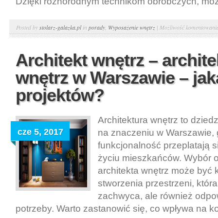
Dzięki różnorodnym technikom obróbczych, możli
Posted by
stolarz-galazka.pl
in
porady
,
Wyposażenie wnętrz
|
Możliwość komentowan
Architekt wnętrz – archite
wnętrz w Warszawie – jak
projektów?
Architektura wnętrz to dziedz
cze 5, 2017
na znaczeniu w Warszawie, g
funkcjonalność przeplatają 
życiu mieszkańców. Wybór 
architekta wnętrz może być 
stworzenia przestrzeni, która
zachwyca, ale również odpo
potrzeby. Warto zastanowić się, co wpływa na kos