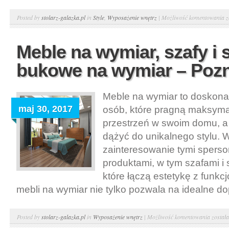
A
Posted by
stolarz-galazka.pl
in
Style
,
Wyposażenie wnętrz
|
Możliwość komentowania
z
w
–
Meble na wymiar, szafy i s
a
bukowe na wymiar – Poz
w
W
Meble na wymiar to doskonał
–
maj 30, 2017
osób, które pragną maksyma
j
przestrzeń w swoim domu, a
c
dążyć do unikalnego stylu. 
p
zainteresowanie tymi spers
produktami, w tym szafami i
które łączą estetykę z funkc
mebli na wymiar nie tylko pozwala na idealne d
Meble
Posted by
stolarz-galazka.pl
in
Wyposażenie wnętrz
|
Możliwość komentowania
został
na