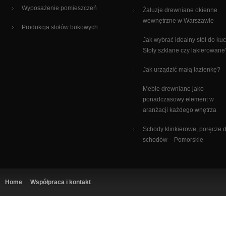
Wyposażenie pomieszczeń
Żaluzje drewniane okienne
wewnętrzne w Warszawie
Produkcja stołów bukowych
Jak wybrać idealny stół do ku
Stoły szklane czy lakierowane
Jak urządzić małą łazienkę?
Meble drewniane jako
ponadczasowy element w
aranżacji każdego wnętrza
Schody klinkierowe, poręcze 
schodów – Pomorskie
Home
Współpraca i kontakt