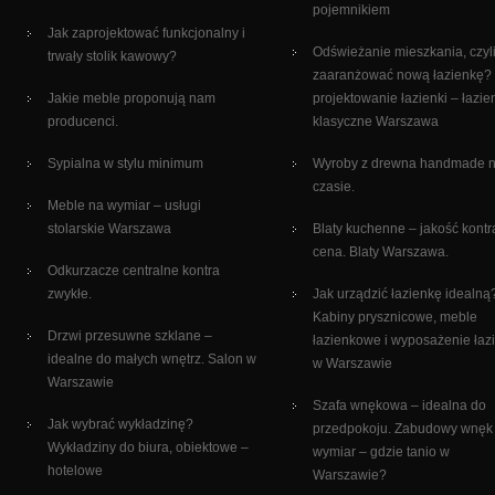
pojemnikiem
Jak zaprojektować funkcjonalny i
Odświeżanie mieszkania, czyli
trwały stolik kawowy?
zaaranżować nową łazienkę?
Jakie meble proponują nam
projektowanie łazienki – łazie
producenci.
klasyczne Warszawa
Sypialna w stylu minimum
Wyroby z drewna handmade 
czasie.
Meble na wymiar – usługi
stolarskie Warszawa
Blaty kuchenne – jakość kontr
cena. Blaty Warszawa.
Odkurzacze centralne kontra
zwykłe.
Jak urządzić łazienkę idealną
Kabiny prysznicowe, meble
Drzwi przesuwne szklane –
łazienkowe i wyposażenie łaz
idealne do małych wnętrz. Salon w
w Warszawie
Warszawie
Szafa wnękowa – idealna do
Jak wybrać wykładzinę?
przedpokoju. Zabudowy wnęk
Wykładziny do biura, obiektowe –
wymiar – gdzie tanio w
hotelowe
Warszawie?