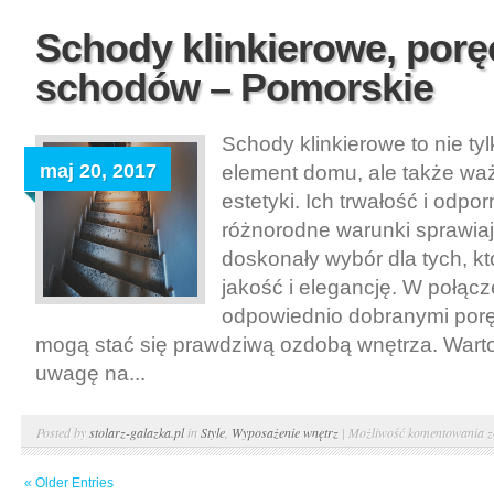
wymiar
Schody klinkierowe, porę
szafy
schodów – Pomorskie
i
stoły
bukow
Schody klinkierowe to nie ty
na
maj 20, 2017
element domu, ale także wa
wymia
estetyki. Ich trwałość i odpo
–
różnorodne warunki sprawiaj
Poznań
doskonały wybór dla tych, kt
jakość i elegancję. W połącz
odpowiednio dobranymi porę
mogą stać się prawdziwą ozdobą wnętrza. Warto
uwagę na...
S
Posted by
stolarz-galazka.pl
in
Style
,
Wyposażenie wnętrz
|
Możliwość komentowania
z
k
« Older Entries
p