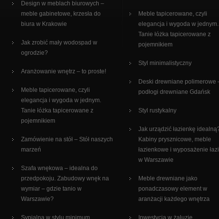
Design w meblach biurowych –
meble gabinetowe, krzesła do
Meble tapicerowane, czyli
biura w Krakowie
elegancja i wygoda w jednym.
Tanie łóżka tapicerowane z
Jak zrobić mały wodospad w
pojemnikiem
ogrodzie?
Styl minimalistyczny
Aranżowanie wnętrz – to proste!
Deski drewniane polimerowe 
Meble tapicerowane, czyli
podłogi drewniane Gdańsk
elegancja i wygoda w jednym.
Tanie łóżka tapicerowane z
Styl rustykalny
pojemnikiem
Jak urządzić łazienkę idealną
Zamówienie na stół – Stół naszych
Kabiny prysznicowe, meble
marzeń
łazienkowe i wyposażenie łaz
w Warszawie
Szafa wnękowa – idealna do
przedpokoju. Zabudowy wnęk na
Meble drewniane jako
wymiar – gdzie tanio w
ponadczasowy element w
Warszawie?
aranżacji każdego wnętrza
Sypialna w stylu minimum
Inwestycja w żaluzje