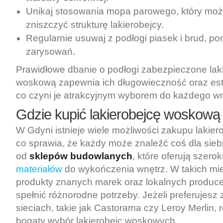
Unikaj stosowania mopa parowego, który moż
zniszczyć strukturę lakierobejcy.
Regularnie usuwaj z podłogi piasek i brud, p
zarysowań.
Prawidłowe dbanie o podłogi zabezpieczone lak
woskową zapewnia ich długowieczność oraz est
co czyni je atrakcyjnym wyborem do każdego wn
Gdzie kupić lakierobejcę woskową
W Gdyni istnieje wiele możliwości zakupu lakie
co sprawia, że każdy może znaleźć coś dla sieb
od
sklepów budowlanych
, które oferują szero
materiałów
do wykończenia wnętrz. W takich mi
produkty znanych marek oraz lokalnych produc
spełnić różnorodne potrzeby. Jeżeli preferujes
sieciach, takie jak Castorama czy Leroy Merlin, 
bogaty wybór lakierobejc woskowych.