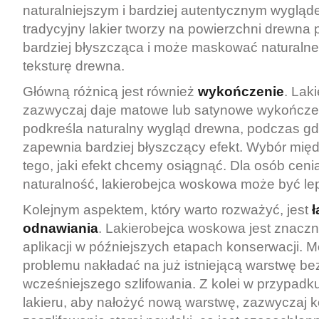
naturalniejszym i bardziej autentycznym wygląde
tradycyjny lakier tworzy na powierzchni drewna p
bardziej błyszcząca i może maskować naturalne 
teksturę drewna.
Główną różnicą jest również
wykończenie
. Lak
zazwyczaj daje matowe lub satynowe wykończen
podkreśla naturalny wygląd drewna, podczas gdy
zapewnia bardziej błyszczący efekt. Wybór międ
tego, jaki efekt chcemy osiągnąć. Dla osób ceni
naturalność, lakierobejca woskowa może być l
Kolejnym aspektem, który warto rozważyć, jest
odnawiania
. Lakierobejca woskowa jest znaczni
aplikacji w późniejszych etapach konserwacji. 
problemu nakładać na już istniejącą warstwę be
wcześniejszego szlifowania. Z kolei w przypadk
lakieru, aby nałożyć nową warstwę, zazwyczaj k