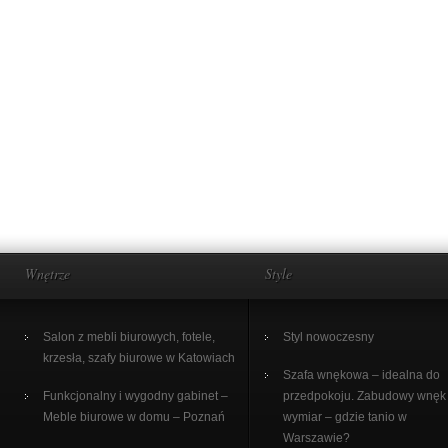
Wnętrze
Style
Salon z mebli biurowych, fotele,
Styl nowoczesny
krzesła, szafy biurowe w Katowiach
Szafa wnękowa – idealna do
Funkcjonalny i wygodny gabinet –
przedpokoju. Zabudowy wnęk
Meble biurowe w domu – Poznań
wymiar – gdzie tanio w
Warszawie?