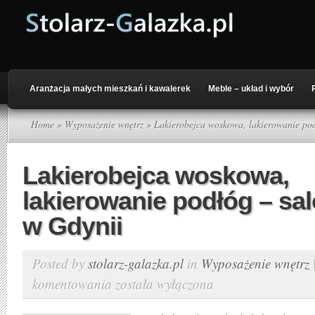
Aranżacja małych mieszkań i kawalerek
Meble – układ i wybór
Home
»
Wyposażenie wnętrz
» Lakierobejca woskowa, lakierowanie pod
Lakierobejca woskowa,
lakierowanie podłóg – sa
w Gdynii
Posted by
stolarz-galazka.pl
in
Wyposażenie wnętrz
komentowania
została wyłączona
Lakierobejca
woskowa,