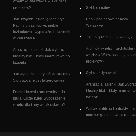
wnętrz w Warszawie – jaka cena
projektów?
Styl kolonialny
Jak urządzić łazienkę idealną?
Deski podłogowe dębowe
Kabiny prysznicowe, meble
Warszawa
łazienkowe i wyposażenie łazienki
Jak urządzić małą łazienkę?
w Warszawie
Architekt wnętrz – architektura
Aranżacja łazienki. Jak wybrać
wnętrz w Warszawie – jaka c
idealny blat – blaty marmurowe do
projektów?
łazienki
Styl skandynawski
Jak wybrać idealny stół do kuchni?
Stoły szklane czy lakierowane?
Aranżacja łazienki. Jak wybra
idealny blat – blaty marmurow
Fotele i krzesła pracownicze do
łazienki
biura. Gdzie kupić wyposażenie
wnętrz dla firmy we Wrocławiu?
Wpływ mebli na kontrakty – m
biurowe gabinetowe w Katowi