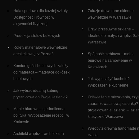
Hala sportowa dla każdej szkoły:
Żaluzje drewniane okienne
Dostępność i równość w
wewnętrzne w Warszawie
aktywności fizycznej
Drzwi przesuwne szklane –
Produkcja stołów bukowych
idealne do małych wnętrz. Sa
Warszawie
Rolety materiałowe wewnętrzne:
architekt wnętrz Poznań
Spójność meblowa – meble
biurowe na zamówienie w
Komfort gości hotelowych zależy
Katowicach
od materaca – materace do łóżek
hotelowych
Jak wyposażyć kuchnie?
Wyposażenie kuchenne
Jak wybrać idealną kabinę
prysznicową do Twojej łazienki?
Odświeżanie mieszkania, czyli
zaaranżować nową łazienkę?
Meble biurowe – ujednolicona
projektowanie łazienki – łazie
polityka. Wyposażenie recepcji w
klasyczne Warszawa
Krakowie
Wyroby z drewna handmade 
Architekt wnętrz – architektura
czasie.