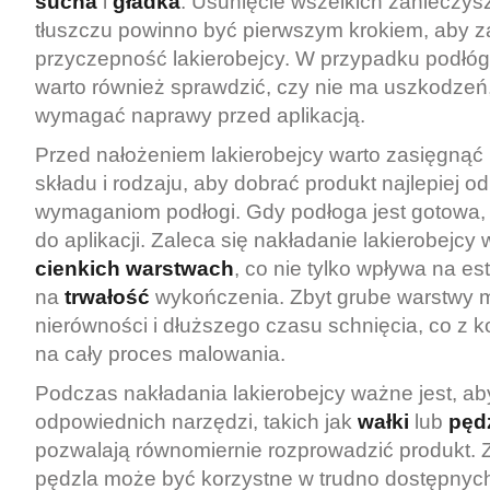
sucha
i
gładka
. Usunięcie wszelkich zanieczysz
tłuszczu powinno być pierwszym krokiem, aby 
przyczepność lakierobejcy. W przypadku podłó
warto również sprawdzić, czy nie ma uszkodzeń
wymagać naprawy przed aplikacją.
Przed nałożeniem lakierobejcy warto zasięgnąć r
składu i rodzaju, aby dobrać produkt najlepiej 
wymaganiom podłogi. Gdy podłoga jest gotowa,
do aplikacji. Zaleca się nakładanie lakierobejc
cienkich warstwach
, co nie tylko wpływa na es
na
trwałość
wykończenia. Zbyt grube warstwy 
nierówności i dłuższego czasu schnięcia, co z 
na cały proces malowania.
Podczas nakładania lakierobejcy ważne jest, a
odpowiednich narzędzi, takich jak
wałki
lub
pęd
pozwalają równomiernie rozprowadzić produkt.
pędzla może być korzystne w trudno dostępny