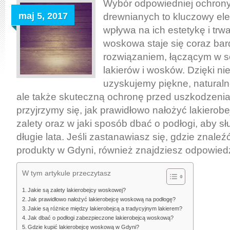
lakierowanie
Wybór odpowiedniej ochrony
podłóg
maj 5, 2017
drewnianych to kluczowy ele
–
wpływa na ich estetykę i trw
salon
woskowa staje się coraz bar
podłóg
rozwiązaniem, łączącym w so
w
lakierów i wosków. Dzięki niej
Gdynii
uzyskujemy piękne, natural
ale także skuteczną ochronę przed uszkodzenia
przyjrzymy się, jak prawidłowo nałożyć lakierobej
zalety oraz w jaki sposób dbać o podłogi, aby s
długie lata. Jeśli zastanawiasz się, gdzie znaleź
produkty w Gdyni, również znajdziesz odpowiedzi
W tym artykule przeczytasz
Jakie są zalety lakierobejcy woskowej?
Jak prawidłowo nałożyć lakierobejcę woskową na podłogę?
Jakie są różnice między lakierobejcą a tradycyjnym lakierem?
Jak dbać o podłogi zabezpieczone lakierobejcą woskową?
Gdzie kupić lakierobejcę woskową w Gdyni?