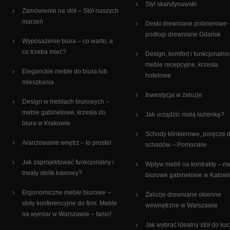
Styl skandynawski
Zamówienie na stół – Stół naszych
marzeń
Deski drewniane polimerowe 
podłogi drewniane Gdańsk
Wyposażenie biura – co warto, a
co trzeba mieć?
Design, komfort i funkcjonalno
meble recepcyjne, krzesła
Eleganckie meble do biura lub
hotelowe
mieszkania
Inwestycja w żaluzje
Design w meblach biurowych –
meble gabinetowe, krzesła do
Jak urządzić małą łazienkę?
biura w Krakowie
Schody klinkierowe, poręcze 
Aranżowanie wnętrz – to proste!
schodów – Pomorskie
Jak zaprojektować funkcjonalny i
Wpływ mebli na kontrakty – m
trwały stolik kawowy?
biurowe gabinetowe w Katowi
Ergonomiczne meble biurowe –
Żaluzje drewniane okienne
stoły konferencyjne do firm. Meble
wewnętrzne w Warszawie
na wymiar w Warszawie – tanio!
Jak wybrać idealny stół do ku