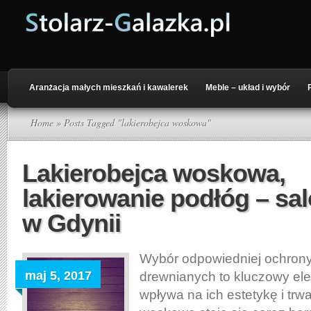
Aranżacja małych mieszkań i kawalerek
Meble – układ i wybór
Home
» Posts Tagged "lakierobejca woskowa"
Lakierobejca woskowa,
lakierowanie podłóg – sa
w Gdynii
Wybór odpowiedniej ochrony
maj 5, 2017
drewnianych to kluczowy ele
wpływa na ich estetykę i trw