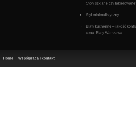
Stoły szklane czy lakierowane
Styl minimalistyczny
Blaty kuchenne – jakość kontr
cena. Blaty Warszawa.
Home
Współpraca i kontakt