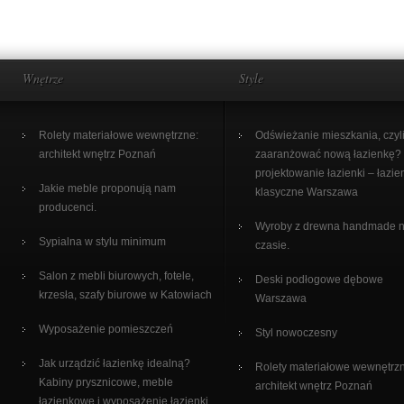
Wnętrze
Style
Rolety materiałowe wewnętrzne:
Odświeżanie mieszkania, czyli
architekt wnętrz Poznań
zaaranżować nową łazienkę?
projektowanie łazienki – łazie
Jakie meble proponują nam
klasyczne Warszawa
producenci.
Wyroby z drewna handmade 
Sypialna w stylu minimum
czasie.
Salon z mebli biurowych, fotele,
Deski podłogowe dębowe
krzesła, szafy biurowe w Katowiach
Warszawa
Wyposażenie pomieszczeń
Styl nowoczesny
Jak urządzić łazienkę idealną?
Rolety materiałowe wewnętrz
Kabiny prysznicowe, meble
architekt wnętrz Poznań
łazienkowe i wyposażenie łazienki