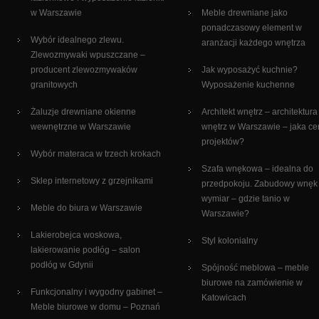
w Warszawie
Meble drewniane jako
ponadczasowy element w
Wybór idealnego zlewu.
aranżacji każdego wnętrza
Zlewozmywaki wpuszczane –
producent zlewozmywaków
Jak wyposażyć kuchnie?
granitowych
Wyposażenie kuchenne
Żaluzje drewniane okienne
Architekt wnętrz – architektura
wewnętrzne w Warszawie
wnętrz w Warszawie – jaka c
projektów?
Wybór materaca w trzech krokach
Szafa wnękowa – idealna do
Sklep internetowy z grzejnikami
przedpokoju. Zabudowy wnęk
wymiar – gdzie tanio w
Meble do biura w Warszawie
Warszawie?
Lakierobejca woskowa,
Styl kolonialny
lakierowanie podłóg – salon
podłóg w Gdynii
Spójność meblowa – meble
biurowe na zamówienie w
Funkcjonalny i wygodny gabinet –
Katowicach
Meble biurowe w domu – Poznań