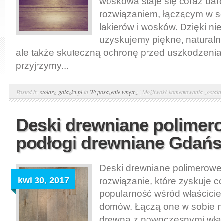
woskowa staje się coraz bar
rozwiązaniem, łączącym w so
lakierów i wosków. Dzięki niej
uzyskujemy piękne, natural
ale także skuteczną ochronę przed uszkodzenia
przyjrzymy...
Lakier
Posted by
stolarz-galazka.pl
in
Wyposażenie wnętrz
|
Możliwość komentowania
został
wosko
lakier
Deski drewniane polimer
podłóg
podłogi drewniane Gdań
–
salon
podłóg
Deski drewniane polimerow
w
kwi 30, 2017
rozwiązanie, które zyskuje 
Gdynii
popularność wśród właściciel
domów. Łączą one w sobie n
drewna z nowoczesnymi wła