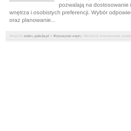
pozwalają na dostosowanie i
wnętrza i osobistych preferencji. Wybór odpowi
oraz planowanie...
Garde
Posted by
stolarz-galazka.pl
in
Wyposażenie wnętrz
|
Możliwość komentowania
został
na
zamówi
–
Warsz
Krakó