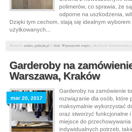
polimerów, co sprawia, że s
odporne na uszkodzenia, wil
Dzięki tym cechom, stają się idealnym wyborem
użytkowanych...
D
Posted by
stolarz-galazka.pl
in
Style
,
Wyposażenie wnętrz
|
Możliwość komentowania
z
d
p
Garderoby na zamówienie
–
Warszawa, Kraków
p
d
G
Garderoby na zamówienie t
mar 20, 2017
rozwiązanie dla osób, które
maksymalnie wykorzystać do
oraz stworzyć funkcjonalne i
miejsce do przechowywania 
indywidualnych potrzeb, tak