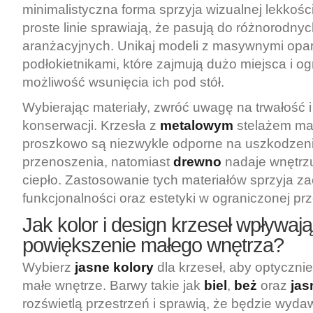
minimalistyczna forma sprzyja wizualnej lekkośc
proste linie sprawiają, że pasują do różnorodnyc
aranżacyjnych. Unikaj modeli z masywnymi oparc
podłokietnikami, które zajmują dużo miejsca i og
możliwość wsunięcia ich pod stół.
Wybierając materiały, zwróć uwagę na trwałość i
konserwacji. Krzesła z
metalowym
stelażem m
proszkowo są niezwykle odporne na uszkodzenia
przenoszenia, natomiast
drewno
nadaje wnętrzu
ciepło. Zastosowanie tych materiałów sprzyja z
funkcjonalności oraz estetyki w ograniczonej prz
Jak kolor i design krzeseł wpływaj
powiększenie małego wnętrza?
Wybierz
jasne kolory
dla krzeseł, aby optyczni
małe wnętrze. Barwy takie jak
biel
,
beż
oraz
jas
rozświetlą przestrzeń i sprawią, że będzie wyda