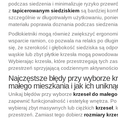
podczas siedzenia i minimalizuje ryzyko przewró
z
tapicerowanym siedziskiem
są bardziej komf
szczególnie w długotrwałym użytkowaniu, poni
materiału poprawia doznania podczas siedzenia
Podłokietniki mogą również zwiększyć ergonomię
wsparcie ramion, co pozwala na relaks po długi
się, że szerokość i głębokość siedziska są odp
wąskie lub zbyt płytkie krzesła mogą powodowa
Wybierając krzesła, które przestrzegają tych za
przestrzeń sprzyjającą codziennym aktywnościom
Najczęstsze błędy przy wyborze kr
małego mieszkania i jak ich unikną
Unikaj błędów przy wyborze
krzeseł do małego
zapewnić funkcjonalność i estetykę wnętrza. Po 
wybieraj zbyt masywnych lub ciężkich
krzeseł
, 
przestrzeń. Zamiast tego dobierz
rozmiary krze