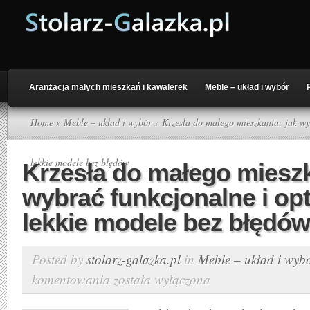
Aranżacja małych mieszkań i kawalerek
Meble – układ i wybór
Home
»
Meble – układ i wybór
» Krzesła do małego mieszkania: jak wy
lekkie modele bez błędów
Krzesła do małego mieszk
wybrać funkcjonalne i op
lekkie modele bez błędów
Posted by
stolarz-galazka.pl
in
Meble – układ i wyb
komentowania
została wyłączona
Krzesła
do