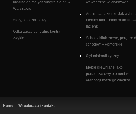
idealne do małych wnętrz. Salon w
wewnętrzne w Warszawie
Warszawie
Aranżacja łazienki. Jak wybra
Stoły, stoliczki i ławy.
idealny blat – blaty marmurow
łazienki
Odkurzacze centralne kontra
zwykłe.
Schody klinkierowe, poręcze 
schodów – Pomorskie
Styl minimalistyczny
Meble drewniane jako
ponadczasowy element w
aranżacji każdego wnętrza
Home
Współpraca i kontakt