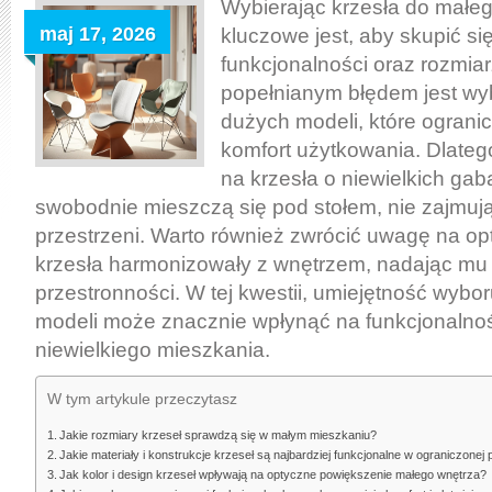
małego
Wybierając krzesła do małe
mieszkania:
maj 17, 2026
kluczowe jest, aby skupić się
jak
funkcjonalności oraz rozmia
wybrać
popełnianym błędem jest wyb
funkcjonalne
dużych modeli, które ogranic
i
komfort użytkowania. Dlateg
optycznie
na krzesła o niewielkich gab
lekkie
swobodnie mieszczą się pod stołem, nie zajmuj
modele
przestrzeni. Warto również zwrócić uwagę na op
bez
krzesła harmonizowały z wnętrzem, nadając mu l
błędów
przestronności. W tej kwestii, umiejętność wyb
modeli może znacznie wpłynąć na funkcjonalnoś
niewielkiego mieszkania.
W tym artykule przeczytasz
Jakie rozmiary krzeseł sprawdzą się w małym mieszkaniu?
Jakie materiały i konstrukcje krzeseł są najbardziej funkcjonalne w ograniczonej 
Jak kolor i design krzeseł wpływają na optyczne powiększenie małego wnętrza?