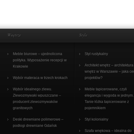
Wnętrze
Style
Meble biurowe – ujednolicona
Styl rustykalny
polityka. Wyposażenie recepcji w
Architekt wnętrz – architektura
Krakowie
wnętrz w Warszawie – jaka c
Wybór materaca w trzech krokach
projektów?
Wybór idealnego zlewu.
Meble tapicerowane, czyli
Zlewozmywaki wpuszczane –
elegancja i wygoda w jednym.
producent zlewozmywaków
Tanie łóżka tapicerowane z
granitowych
pojemnikiem
Deski drewniane polimerowe –
Styl kolonialny
podłogi drewniane Gdańsk
Szafa wnękowa – idealna do