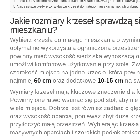
Jakie cechy ergonomiczne i funkcjonalne krzeseł poprawiają komfort i ułatwiają 
Najczęstsze błędy przy wyborze krzeseł do małego mieszkania i jak ich uniknąć
Jakie rozmiary krzeseł sprawdzą 
mieszkaniu?
Wybierz krzesła do małego mieszkania o wymiar
optymalnie wykorzystają ograniczoną przestrzeń
powinny mieć wysokość siedziska wynoszącą 
umożliwi komfortowe użytkowanie przy stole. Z
szerokość miejsca na jedno krzesło, która powi
najmniej
60 cm
oraz dodatkowe
10-15 cm
na sw
Wymiary krzeseł mają kluczowe znaczenie dla f
Powinny one łatwo wsunąć się pod stół, aby nie
wiele miejsca. Dobrze jest również zadbać o gł
oraz wysokość oparcia, ponieważ zbyt duże kr
przytłoczyć małą przestrzeń. Wybierając krzesła,
masywnych oparciach i szerokich podłokietnika