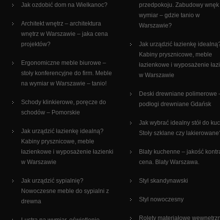
Jak ozdobić dom na Wielkanoc?
przedpokoju. Zabudowy wnęk
wymiar – gdzie tanio w
Architekt wnętrz – architektura
Warszawie?
wnętrz w Warszawie – jaka cena
projektów?
Jak urządzić łazienkę idealną
Kabiny prysznicowe, meble
Ergonomiczne meble biurowe –
łazienkowe i wyposażenie łaz
stoły konferencyjne do firm. Meble
w Warszawie
na wymiar w Warszawie – tanio!
Deski drewniane polimerowe 
Schody klinkierowe, poręcze do
podłogi drewniane Gdańsk
schodów – Pomorskie
Jak wybrać idealny stół do ku
Jak urządzić łazienkę idealną?
Stoły szklane czy lakierowane
Kabiny prysznicowe, meble
łazienkowe i wyposażenie łazienki
Blaty kuchenne – jakość kontr
w Warszawie
cena. Blaty Warszawa.
Jak urządzić sypialnię?
Styl skandynawski
Nowoczesne meble do sypialni z
Styl nowoczesny
drewna
Rolety materiałowe wewnętrz