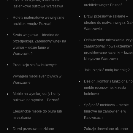
Lustra na wymiar, oświetlenie
architekt wnętrz Poznań
łazienkowe sufitowe Warszawa
Drzwi przesuwne szklane –
Rolety materiałowe wewnętrzne:
idealne do małych wnętrz. Sa
architekt wnętrz Poznań
Warszawie
Szafa wnękowa – idealna do
Odświeżanie mieszkania, czyli
przedpokoju. Zabudowy wnęk na
zaaranżować nową łazienkę?
wymiar – gdzie tanio w
projektowanie łazienki – łazie
Warszawie?
klasyczne Warszawa
Produkcja stołów bukowych
Jak urządzić małą łazienkę?
Wynajem mebli eventowych w
Design, komfort i funkcjonalno
Warszawie
meble recepcyjne, krzesła
Meble na wymiar, szafy i stoły
hotelowe
bukowe na wymiar – Poznań
Spójność meblowa – meble
Eleganckie meble do biura lub
biurowe na zamówienie w
mieszkania
Katowicach
Drzwi przesuwne szklane –
Żaluzje drewniane okienne