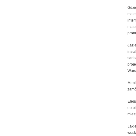
Gdzi
mate
inter
mate
prom
Łazi
insta
sanit
proje
Wars
Mebl
zamó
Eleg
do bi
mies
Laki
wosk