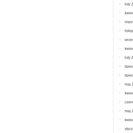
luty 
kwie
marz
list
wrze
kwie
luty 
lipie
lipie
maj 
kwie
czer
maj 
kwie
styc