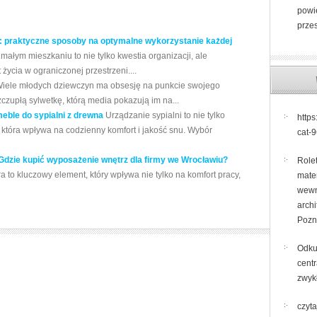
powi
prze
 praktyczne sposoby na optymalne wykorzystanie każdej
łym mieszkaniu to nie tylko kwestia organizacji, ale
życia w ograniczonej przestrzeni....
iele młodych dziewczyn ma obsesję na punkcie swojego
zupłą sylwetkę, którą media pokazują im na...
eble do sypialni z drewna
Urządzanie sypialni to nie tylko
https
i, która wpływa na codzienny komfort i jakość snu. Wybór
cat-
. Gdzie kupić wyposażenie wnętrz dla firmy we Wrocławiu?
Role
ra to kluczowy element, który wpływa nie tylko na komfort pracy,
mate
wewn
archi
Pozn
Odku
centr
zwyk
czyta