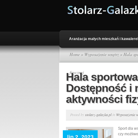
Aranżacja małych mieszkań i kawalere
Home
»
Wyposażenie wnętrz
» Hala spo
fizycznej
Hala sportowa 
Dostępność i
aktywności fiz
Posted by
stolarz-galazka.pl
in
Wyposażenie w
Sport dla w
czy możliwo
lip 2, 2023