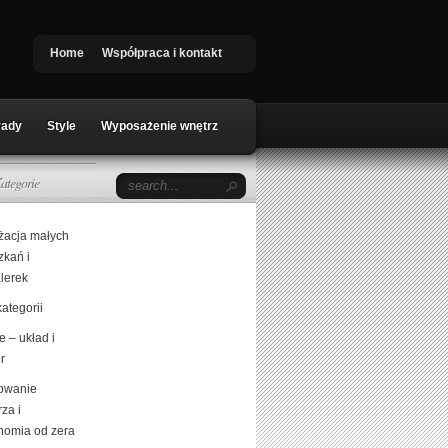
Home
Współpraca i kontakt
rady
Style
Wyposażenie wnętrz
ategorie
żacja małych
zkań i
lerek
ategorii
 – układ i
r
owanie
za i
nomia od zera