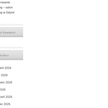
erowanie
óg – salon
óg w Gdynii
ie komentarze
Archiwa
pień 2026
c 2026
wiec 2026
2026
cień 2026
ec 2026