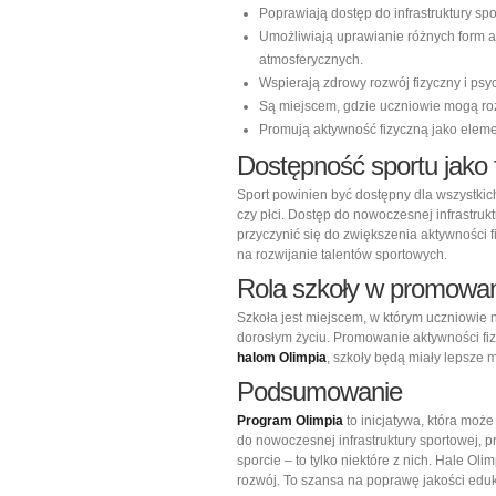
Poprawiają dostęp do infrastruktury sp
Umożliwiają uprawianie różnych form a
atmosferycznych.
Wspierają zdrowy rozwój fizyczny i psy
Są miejscem, gdzie uczniowie mogą rozw
Promują aktywność fizyczną jako eleme
Dostępność sportu jako
Sport powinien być dostępny dla wszystkic
czy płci. Dostęp do nowoczesnej infrastrukt
przyczynić się do zwiększenia aktywności f
na rozwijanie talentów sportowych.
Rola szkoły w promowani
Szkoła jest miejscem, w którym uczniowie 
dorosłym życiu. Promowanie aktywności fiz
halom Olimpia
, szkoły będą miały lepsze m
Podsumowanie
Program Olimpia
to inicjatywa, która moż
do nowoczesnej infrastruktury sportowej, 
sporcie – to tylko niektóre z nich. Hale Oli
rozwój. To szansa na poprawę jakości eduka