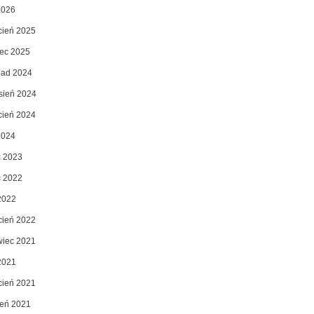
2026
cień 2025
ec 2025
opad 2024
sień 2024
cień 2024
2024
c 2023
c 2022
2022
cień 2022
wiec 2021
2021
cień 2021
zeń 2021