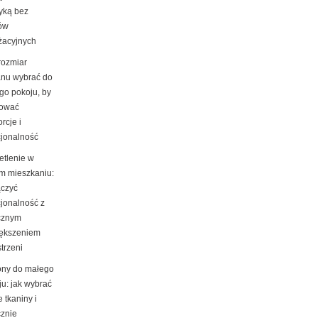
tyką bez
ów
żacyjnych
rozmiar
nu wybrać do
go pokoju, by
ować
rcje i
cjonalność
etlenie w
m mieszkaniu:
ączyć
cjonalność z
cznym
ększeniem
trzeni
ony do małego
ju: jak wybrać
e tkaniny i
cznie