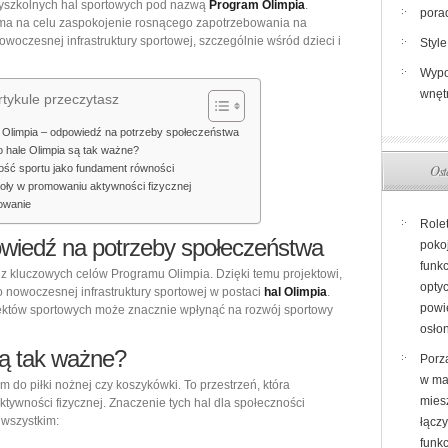
yszkolnych hal sportowych pod nazwą
Program Olimpia
.
pora
szkoły:
 ma na celu zaspokojenie rosnącego zapotrzebowania na
owoczesnej infrastruktury sportowej, szczególnie wśród dzieci i
Dostępność
Style
i
Wypo
równość
wnęt
tykule przeczytasz
w
Olimpia – odpowiedź na potrzeby społeczeństwa
aktywności
 hale Olimpia są tak ważne?
fizycznej
Ost
ść sportu jako fundament równości
oły w promowaniu aktywności fizycznej
owanie
Role
wiedź na potrzeby społeczeństwa
poko
funkc
z kluczowych celów Programu Olimpia. Dzięki temu projektowi,
opty
 nowoczesnej infrastruktury sportowej w postaci
hal Olimpia
.
powi
ektów sportowych może znacznie wpłynąć na rozwój sportowy
osło
są tak ważne?
Porz
w ma
m do piłki nożnej czy koszykówki. To przestrzeń, która
miesz
tywności fizycznej. Znaczenie tych hal dla społeczności
 wszystkim:
łącz
funk