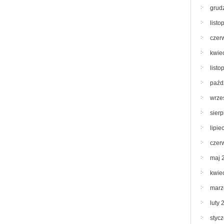
grud
list
czer
kwie
list
paźd
wrze
sier
lipie
czer
maj 
kwie
marz
luty 
styc