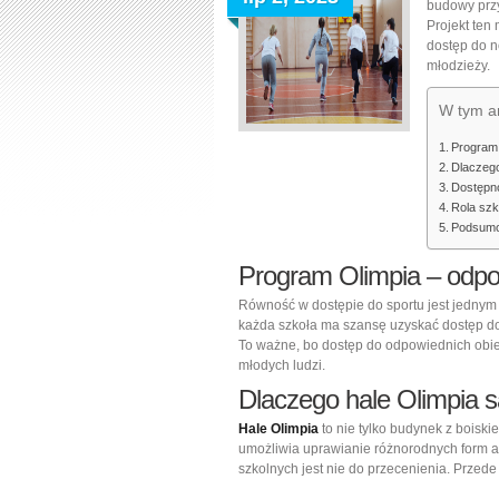
budowy prz
Projekt ten
dostęp do n
młodzieży.
W tym ar
Program 
Dlaczego
Dostępno
Rola szk
Podsum
Program Olimpia – odpo
Równość w dostępie do sportu jest jednym 
każda szkoła ma szansę uzyskać dostęp do
To ważne, bo dostęp do odpowiednich obi
młodych ludzi.
Dlaczego hale Olimpia 
Hale Olimpia
to nie tylko budynek z boiskie
umożliwia uprawianie różnorodnych form ak
szkolnych jest nie do przecenienia. Przede