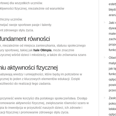
ortowej dla wszystkich uczniów.
este
ktywności fizycznej, niezależnie od warunków
błęd
aran
chiczny uczniów.
Jaki 
ijać swoje sportowe pasje i talenty.
dywa
nt zdrowego stylu życia.
małe
 fundament równości
zach
propo
h, niezależnie od miejsca zamieszkania, statusu społecznego
funk
ury sportowej, takiej jak
hale Olimpia
, może znacznie
izycznej wśród dzieci i młodzieży, a także do zrównania szans
Oświ
mały
u aktywności fizycznej
jak ł
funk
nabywają wiedzy i umiejętności, które będą im potrzebne w
ycznej to jeden z kluczowych elementów edukacji. Dzięki
opty
ożliwości do realizacji tego zadania.
powi
przes
Zasł
e przynieść wiele korzyści dla polskiego społeczeństwa. Dostęp
promowanie aktywności fizycznej, zwiększanie równości szans w
poko
mpia to inwestycja w przyszłość naszych dzieci, ich zdrowie i
lekki
cji fizycznej i promowanie zdrowego stylu życia.
opty