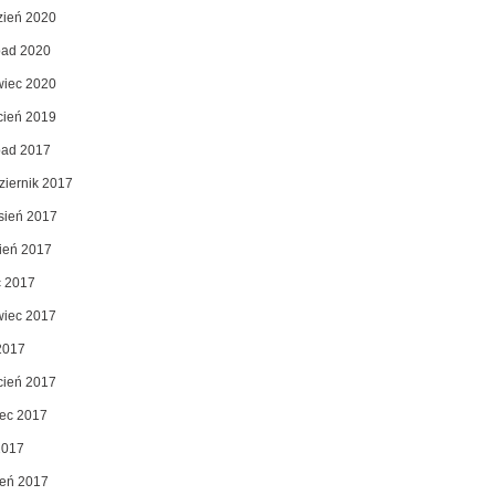
zień 2020
opad 2020
wiec 2020
cień 2019
opad 2017
ziernik 2017
sień 2017
pień 2017
c 2017
wiec 2017
2017
cień 2017
ec 2017
2017
zeń 2017