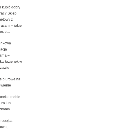
e kupić dobry
rac? Sklep
netowy z
racami – jakie
ocje…
enkowa
lacja
arna –
kty łazienek w
zawie
e biurowe na
wienie
anckie meble
ura lub
zkania
erobejca
owa,