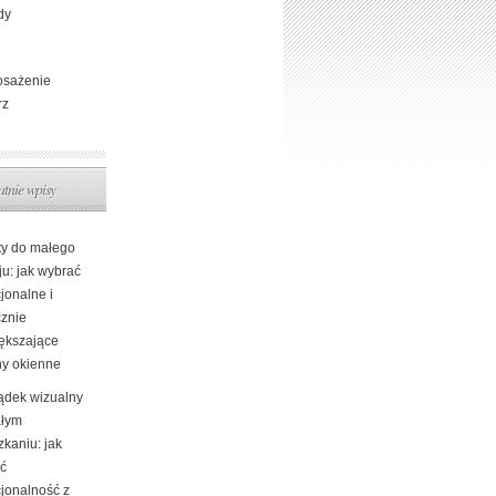
dy
sażenie
rz
atnie wpisy
ty do małego
ju: jak wybrać
jonalne i
cznie
ększające
ny okienne
ądek wizualny
łym
kaniu: jak
yć
cjonalność z