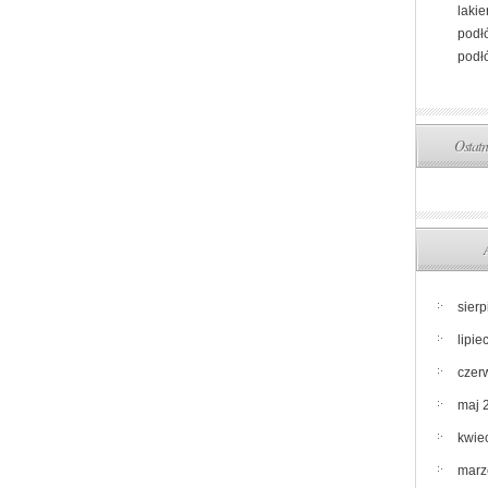
laki
podł
podł
Ostatn
sier
lipie
czer
maj 
kwie
marz