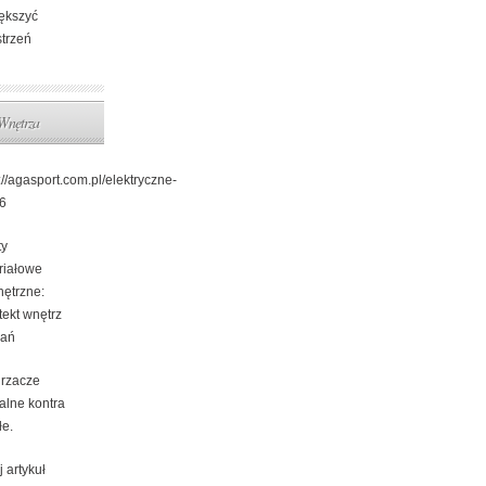
ększyć
strzeń
Wnętrza
://agasport.com.pl/elektryczne-
96
ty
riałowe
ętrzne:
tekt wnętrz
ań
rzacze
alne kontra
łe.
j artykuł