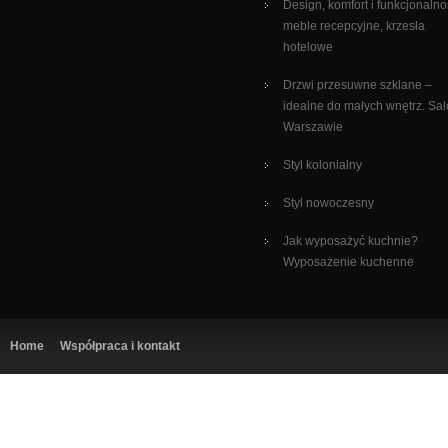
Design, komfort i funkcjonalno
meble recepcyjne, krzesła
hotelowe
Drzwi przesuwne szklane –
idealne do małych wnętrz. Sa
Warszawie
Styl kolonialny
Styl nowoczesny
Jak wyposażyć kuchnie?
Wyposażenie kuchenne
Home
Współpraca i kontakt