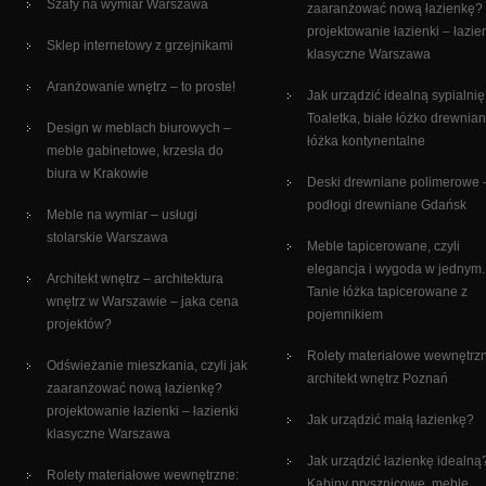
Szafy na wymiar Warszawa
zaaranżować nową łazienkę?
projektowanie łazienki – łazie
Sklep internetowy z grzejnikami
klasyczne Warszawa
Aranżowanie wnętrz – to proste!
Jak urządzić idealną sypialni
Toaletka, białe łóżko drewnian
Design w meblach biurowych –
łóżka kontynentalne
meble gabinetowe, krzesła do
biura w Krakowie
Deski drewniane polimerowe 
podłogi drewniane Gdańsk
Meble na wymiar – usługi
stolarskie Warszawa
Meble tapicerowane, czyli
elegancja i wygoda w jednym.
Architekt wnętrz – architektura
Tanie łóżka tapicerowane z
wnętrz w Warszawie – jaka cena
pojemnikiem
projektów?
Rolety materiałowe wewnętrz
Odświeżanie mieszkania, czyli jak
architekt wnętrz Poznań
zaaranżować nową łazienkę?
projektowanie łazienki – łazienki
Jak urządzić małą łazienkę?
klasyczne Warszawa
Jak urządzić łazienkę idealną
Rolety materiałowe wewnętrzne:
Kabiny prysznicowe, meble