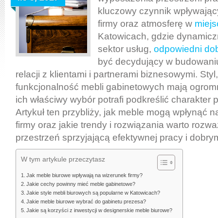
kluczowy czynnik wpływając
firmy oraz atmosferę w
miejs
Katowicach, gdzie dynamiczn
sektor usług,
odpowiedni dob
być decydujący w budowani
relacji z klientami i partnerami biznesowymi. Styl,
funkcjonalność mebli gabinetowych mają ogrom
ich właściwy wybór potrafi podkreślić charakter 
Artykuł ten przybliży, jak meble mogą wpłynąć n
firmy oraz jakie trendy i rozwiązania warto rozw
przestrzeń sprzyjającą efektywnej pracy i dobry
W tym artykule przeczytasz
Jak meble biurowe wpływają na wizerunek firmy?
Jakie cechy powinny mieć meble gabinetowe?
Jakie style mebli biurowych są popularne w Katowicach?
Jakie meble biurowe wybrać do gabinetu prezesa?
Jakie są korzyści z inwestycji w designerskie meble biurowe?