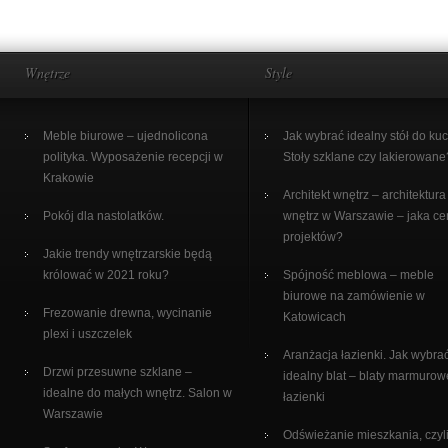
Wnętrze
Style
Meble biurowe – ujednolicona
Jak wybrać idealny stół do ku
polityka. Wyposażenie recepcji w
Stoły szklane czy lakierowane
Krakowie
Architekt wnętrz – architektura
Pokój dla nastolatków.
wnętrz w Warszawie – jaka c
projektów?
Jakie trendy wnętrzarskie będą
królować w 2021 roku?
Spójność meblowa – meble
biurowe na zamówienie w
Frezowanie drewna, wycinanie
Katowicach
plexi i uszczelek
Aranżacja łazienki. Jak wybra
Drzwi przesuwne szklane –
idealny blat – blaty marmurow
idealne do małych wnętrz. Salon w
łazienki
Warszawie
Odświeżanie mieszkania, czyli