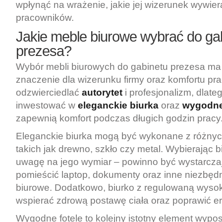
wpłynąć na wrażenie, jakie jej wizerunek wywiera
pracowników.
Jakie meble biurowe wybrać do ga
prezesa?
Wybór mebli biurowych do gabinetu prezesa ma
znaczenie dla wizerunku firmy oraz komfortu pr
odzwierciedlać
autorytet
i profesjonalizm, dlate
inwestować w
eleganckie biurka
oraz
wygodne
zapewnią komfort podczas długich godzin pracy
Eleganckie biurka mogą być wykonane z różnyc
takich jak drewno, szkło czy metal. Wybierając b
uwagę na jego wymiar – powinno być wystarcza
pomieścić laptop, dokumenty oraz inne niezbęd
biurowe. Dodatkowo, biurko z regulowaną wyso
wspierać zdrową postawę ciała oraz poprawić e
Wygodne fotele to kolejny istotny element wypo