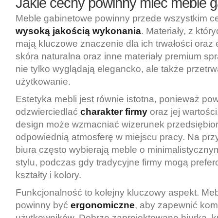
Jakie cechy powinny mieć meble 
Meble gabinetowe powinny przede wszystkim c
wysoką jakością wykonania
. Materiały, z któr
mają kluczowe znaczenie dla ich trwałości oraz 
skóra naturalna oraz inne materiały premium sp
nie tylko wyglądają elegancko, ale także przetr
użytkowanie.
Estetyka mebli jest równie istotna, ponieważ po
odzwierciedlać
charakter firmy
oraz jej wartośc
design może wzmacniać wizerunek przedsiębior
odpowiednią atmosferę w miejscu pracy. Na pr
biura często wybierają meble o minimalistyczny
stylu, podczas gdy tradycyjne firmy mogą prefe
kształty i kolory.
Funkcjonalność to kolejny kluczowy aspekt. Me
powinny być
ergonomiczne
, aby zapewnić komf
użytkowników. Dobrze zaprojektowane biurka, kr