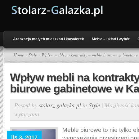
Aranżacja małych mieszkań i kawalerek
Meble – układ i wybór
Home
»
Style
» Wpływ mebli na kontrakty – meble biurowe gabinetowe
Wpływ mebli na kontrakty
biurowe gabinetowe w K
Posted by
stolarz-galazka.pl
in
Style
|
Możliwość ko
wyłączona
Meble biurowe to nie tylko e
lis 3, 2017
wyposażenia przestrzeni pra