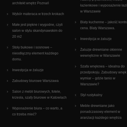
architekt wnętrz Poznań
łazienkowe i wyposażenie łaz
w Warszawie
Wybór materaca w trzech krokach
Blaty kuchenne – jakość kontr
Małe jest piękne i wygodne, czyli
cena. Blaty Warszawa.
salon w stylu skandynawskim do
20 m2
Inwestycja w żaluzje
Stoły bukowe i sosnowe –
Żaluzje drewniane okienne
nieodłączny element każdego
wewnętrzne w Warszawie
domu.
Szafa wnękowa – idealna do
Inwestycja w żaluzje
przedpokoju. Zabudowy wnęk
wymiar – gdzie tanio w
Zabudowy biurowe Warszawa
Warszawie?
Salon z mebli biurowych, fotele,
Styl rustykalny
krzesła, szafy biurowe w Katowiach
Meble drewniane jako
Wyposażenie biura – co warto, a
ponadczasowy element w
co trzeba mieć?
aranżacji każdego wnętrza