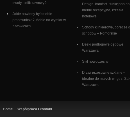
trwały stolik kawowy?
Design, komfort i funkcjonalno
meble recepcyjne, krzesła
Jakie powinny być meble
hotelowe
pracownicze? Meble na wymiar w
Katowicach
Schody klinkierowe, poręcze 
schodów – Pomorskie
Deski podłogowe dębowe
Warszawa
Styl nowoczesny
Drzwi przesuwne szklane –
idealne do małych wnętrz. Sa
Warszawie
Home
Współpraca i kontakt