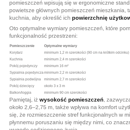
pomieszczeń wpisują się w ergonomiczne standar
powietsze głównych pomieszczeń mieszkania, ta
kuchnia, aby określić ich
powierzchnię użytko
Oto optymalne wymiary pomieszczeń, które pom
funkcjonalność przestrzeni:
Pomieszczenie
Optymalne wymiary
Korytarz
minimum 1,2 m szerokości (90 cm na krótkim odcinku)
Kuchnia
minimum 2,4 m szerokości
Pokój pojedynczy
minimum 16 m²
Sypialnia pojedyncza
minimum 2,2 m szerokości
Sypialnia podwójna
minimum 2,7 m szerokości
Pokój dziecięcy
około 3 x 3 m
Balkon/loggia
minimum 90 cm szerokości
Pamiętaj, iż
wysokość pomieszczeń
, zazwycz
około 2,6–2,75 m, także wpływa na komfort uży
się, że rozmieszczenie stref funkcjonalnych w m
płynnemu poruszaniu się między nimi, co znacz
wygodę codziennego życia.