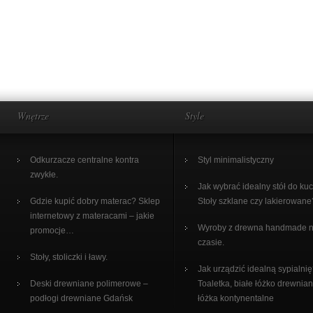
Wnętrze
Style
Odkurzacze centralne kontra
Styl minimalistyczny
zwykłe.
Jak wybrać idealny stół do ku
Gdzie kupić dobry materac? Sklep
Stoły szklane czy lakierowane
internetowy z materacami – jakie
Wyroby z drewna handmade 
promocje…
czasie.
Stoły, stoliczki i ławy.
Jak urządzić idealną sypialni
Deski drewniane polimerowe –
Toaletka, białe łóżko drewnian
podłogi drewniane Gdańsk
łóżka kontynentalne