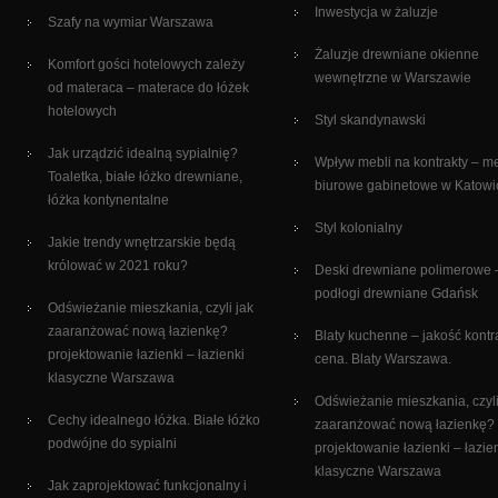
Inwestycja w żaluzje
Szafy na wymiar Warszawa
Żaluzje drewniane okienne
Komfort gości hotelowych zależy
wewnętrzne w Warszawie
od materaca – materace do łóżek
hotelowych
Styl skandynawski
Jak urządzić idealną sypialnię?
Wpływ mebli na kontrakty – m
Toaletka, białe łóżko drewniane,
biurowe gabinetowe w Katowi
łóżka kontynentalne
Styl kolonialny
Jakie trendy wnętrzarskie będą
królować w 2021 roku?
Deski drewniane polimerowe 
podłogi drewniane Gdańsk
Odświeżanie mieszkania, czyli jak
zaaranżować nową łazienkę?
Blaty kuchenne – jakość kontr
projektowanie łazienki – łazienki
cena. Blaty Warszawa.
klasyczne Warszawa
Odświeżanie mieszkania, czyli
Cechy idealnego łóżka. Białe łóżko
zaaranżować nową łazienkę?
podwójne do sypialni
projektowanie łazienki – łazie
klasyczne Warszawa
Jak zaprojektować funkcjonalny i