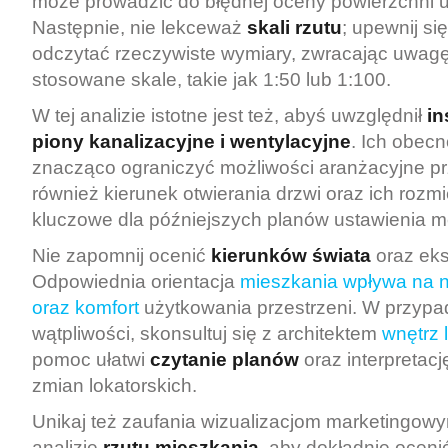
może prowadzić do błędnej oceny powierzchni u
Następnie, nie lekceważ
skali rzutu
; upewnij się
odczytać rzeczywiste wymiary, zwracając uwagę
stosowane skale, takie jak 1:50 lub 1:100.
W tej analizie istotne jest też, abyś uwzględnił
in
piony kanalizacyjne i wentylacyjne
. Ich obec
znacząco ograniczyć możliwości aranżacyjne pr
również kierunek otwierania drzwi oraz ich rozmi
kluczowe dla późniejszych planów ustawienia me
Nie zapomnij ocenić
kierunków świata
oraz eks
Odpowiednia orientacja
mieszkania wpływa na n
oraz komfort
użytkowania przestrzeni. W przypa
wątpliwości, skonsultuj się z architektem
wnętrz 
pomoc ułatwi
czytanie planów
oraz interpretacj
zmian lokatorskich.
Unikaj też zaufania wizualizacjom marketingowy
analizie
rzutu mieszkania
, aby dokładnie oceni