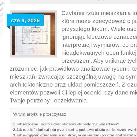
prawidłowo
czytać
Czytanie rzutu mieszkania t
rzut
cze 9, 2026
która może zdecydować o ja
mieszkania,
przyszłego lokum. Wiele osó
by
ignorując kluczowe oznaczen
uniknąć
interpretacji wymiarów, co p
najczęstszych
nieadekwatnych ocen funkcj
błędów
przestrzeni. Aby uniknąć tyc
i
zrozumieć, jak prawidłowo analizować rysunki t
ocenić
mieszkań, zwracając szczególną uwagę na sym
funkcjonalność
architektoniczne oraz układ pomieszczeń. Zrozu
przestrzeni
elementów pozwoli Ci lepiej ocenić, czy dane m
Twoje potrzeby i oczekiwania.
W tym artykule przeczytasz
Jak rozpoznać i interpretować kluczowe elementy rzutu mieszkania?
Jak ocenić funkcjonalność przestrzeni na podstawie układu pomieszczeń i wym
Jak uwzględnić oznaczenia ścian, drzwi, okien i instalacji podczas analizy rzutu?