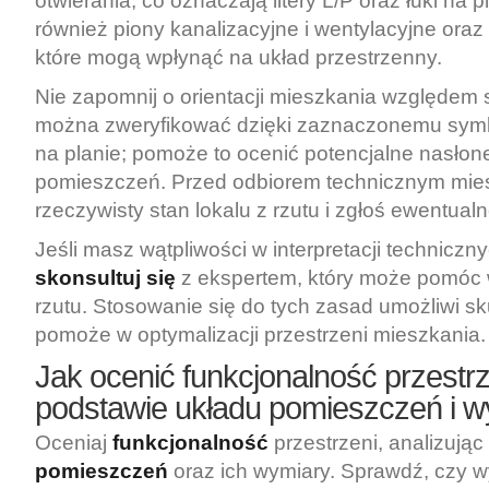
otwierania, co oznaczają litery L/P oraz łuki na pl
również piony kanalizacyjne i wentylacyjne oraz
które mogą wpłynąć na układ przestrzenny.
Nie zapomnij o orientacji mieszkania względem s
można zweryfikować dzięki zaznaczonemu sym
na planie; pomoże to ocenić potencjalne nasłon
pomieszczeń. Przed odbiorem technicznym mie
rzeczywisty stan lokalu z rzutu i zgłoś ewentual
Jeśli masz wątpliwości w interpretacji techniczn
skonsultuj się
z ekspertem, który może pomóc 
rzutu. Stosowanie się do tych zasad umożliwi sk
pomoże w optymalizacji przestrzeni mieszkania.
Jak ocenić funkcjonalność przestrz
podstawie układu pomieszczeń i 
Oceniaj
funkcjonalność
przestrzeni, analizując
pomieszczeń
oraz ich wymiary. Sprawdź, czy 