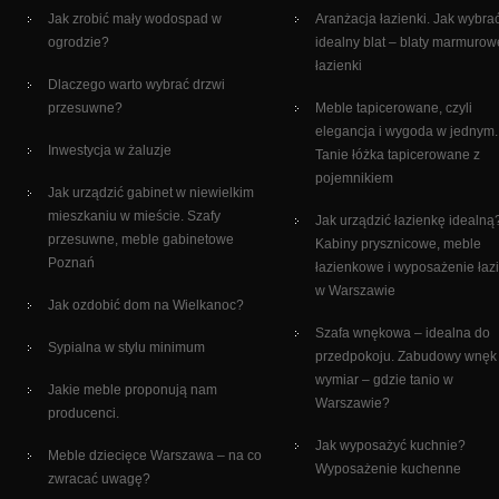
Jak zrobić mały wodospad w
Aranżacja łazienki. Jak wybra
ogrodzie?
idealny blat – blaty marmurow
łazienki
Dlaczego warto wybrać drzwi
przesuwne?
Meble tapicerowane, czyli
elegancja i wygoda w jednym.
Inwestycja w żaluzje
Tanie łóżka tapicerowane z
pojemnikiem
Jak urządzić gabinet w niewielkim
mieszkaniu w mieście. Szafy
Jak urządzić łazienkę idealną
przesuwne, meble gabinetowe
Kabiny prysznicowe, meble
Poznań
łazienkowe i wyposażenie łaz
w Warszawie
Jak ozdobić dom na Wielkanoc?
Szafa wnękowa – idealna do
Sypialna w stylu minimum
przedpokoju. Zabudowy wnęk
wymiar – gdzie tanio w
Jakie meble proponują nam
Warszawie?
producenci.
Jak wyposażyć kuchnie?
Meble dziecięce Warszawa – na co
Wyposażenie kuchenne
zwracać uwagę?