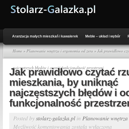
Aranżacja małych mieszkań i kawalerek
Meble – układ i wybór
Home
»
Planowanie wnętrza i ergonomia od zera
» Jak prawidłowo czyt
najczęstszych błędów i ocenić funkcjonalność przestrzeni
Jak prawidłowo czytać rz
mieszkania, by uniknąć
najczęstszych błędów i o
funkcjonalność przestrze
Posted by
stolarz-galazka.pl
in
Planowanie wnętrza 
Możliwość komentowania
została wyłączona
Jak