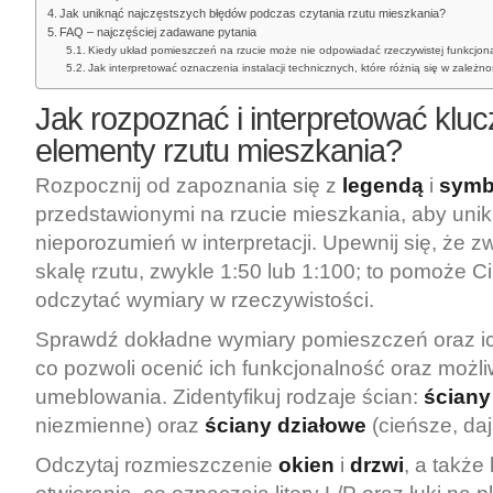
Jak uniknąć najczęstszych błędów podczas czytania rzutu mieszkania?
FAQ – najczęściej zadawane pytania
Kiedy układ pomieszczeń na rzucie może nie odpowiadać rzeczywistej funkcjon
Jak interpretować oznaczenia instalacji technicznych, które różnią się w zależ
Jak rozpoznać i interpretować klu
elementy rzutu mieszkania?
Rozpocznij od zapoznania się z
legendą
i
symb
przedstawionymi na rzucie mieszkania, aby uni
nieporozumień w interpretacji. Upewnij się, że
skalę rzutu, zwykle 1:50 lub 1:100; to pomoże C
odczytać wymiary w rzeczywistości.
Sprawdź dokładne wymiary pomieszczeń oraz ic
co pozwoli ocenić ich funkcjonalność oraz możli
umeblowania. Zidentyfikuj rodzaje ścian:
ściany
niezmienne) oraz
ściany działowe
(cieńsze, daj
Odczytaj rozmieszczenie
okien
i
drzwi
, a także