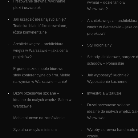
Frezowanie drewna, wycinanie
wymiar – gdzie tanio w
plexi i uszczelek
Warszawie?
Jak urządzić idealną sypialnię?
Architekt wnętrz – architektura
Toaletka, białe łóżko drewniane,
wnętrz w Warszawie – jaka c
łóżka kontynentalne
projektów?
Architekt wnętrz – architektura
Styl kolonialny
wnętrz w Warszawie – jaka cena
projektów?
Schody klinkierowe, poręcze 
schodów – Pomorskie
Ergonomiczne meble biurowe –
stoły konferencyjne do firm. Meble
Jak wyposażyć kuchnie?
na wymiar w Warszawie – tanio!
Wyposażenie kuchenne
Drzwi przesuwne szklane –
Inwestycja w żaluzje
idealne do małych wnętrz. Salon w
Drzwi przesuwne szklane –
Warszawie
idealne do małych wnętrz. Sa
Meble biurowe na zamówienie
Warszawie
Sypialna w stylu minimum
Wyroby z drewna handmade 
czasie.