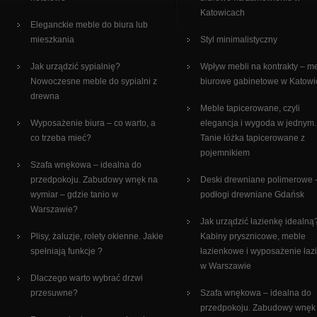
Katowicach
Eleganckie meble do biura lub
mieszkania
Styl minimalistyczny
Jak urządzić sypialnię?
Wpływ mebli na kontrakty – m
Nowoczesne meble do sypialni z
biurowe gabinetowe w Katowi
drewna
Meble tapicerowane, czyli
Wyposażenie biura – co warto, a
elegancja i wygoda w jednym.
co trzeba mieć?
Tanie łóżka tapicerowane z
pojemnikiem
Szafa wnękowa – idealna do
przedpokoju. Zabudowy wnęk na
Deski drewniane polimerowe 
wymiar – gdzie tanio w
podłogi drewniane Gdańsk
Warszawie?
Jak urządzić łazienkę idealną
Plisy, żaluzje, rolety okienne. Jakie
Kabiny prysznicowe, meble
spełniają funkcje ?
łazienkowe i wyposażenie łaz
w Warszawie
Dlaczego warto wybrać drzwi
przesuwne?
Szafa wnękowa – idealna do
przedpokoju. Zabudowy wnęk