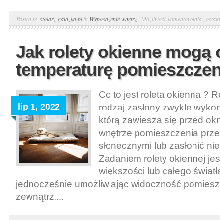
Plisy,
Posted by
stolarz-galazka.pl
in
Wyposażenie wnętrz
|
Możliwość komentowania
został
żaluzje
rolety
Jak rolety okienne mogą 
okienne
temperaturę pomieszczen
Jakie
spełnia
funkcje
Co to jest roleta okienna ? R
?
lip 1, 2022
rodzaj zasłony zwykle wykon
którą zawiesza się przed ok
wnętrze pomieszczenia prze
słonecznymi lub zasłonić nie
Zadaniem rolety okiennej je
większości lub całego światł
jednocześnie umożliwiając widoczność pomiesz
zewnątrz....