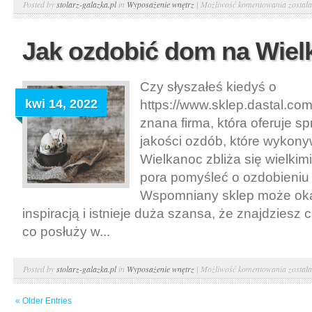
Jak
Posted by
stolarz-galazka.pl
in
Wyposażenie wnętrz
|
Możliwość komentowania
został
rolety
okienn
Jak ozdobić dom na Wie
mogą
obniży
Czy słyszałeś kiedyś o
temper
kwi 14, 2022
https://www.sklep.dastal.co
pomies
?
znana firma, która oferuje s
jakości ozdób, które wykony
Wielkanoc zbliża się wielkim
pora pomyśleć o ozdobieniu
Wspomniany sklep może oka
inspiracją i istnieje duża szansa, że znajdziesz
co posłuży w...
Jak
Posted by
stolarz-galazka.pl
in
Wyposażenie wnętrz
|
Możliwość komentowania
został
ozdobi
« Older Entries
dom