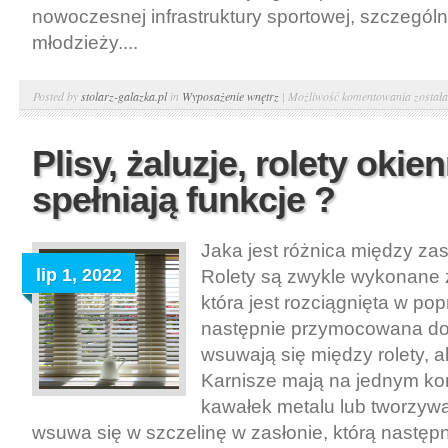
nowoczesnej infrastruktury sportowej, szczególni
młodzieży....
Hala
Posted by
stolarz-galazka.pl
in
Wyposażenie wnętrz
|
Możliwość komentowania
został
sporto
dla
Plisy, żaluzje, rolety okie
każdej
spełniają funkcje ?
szkoły:
Dostęp
i
Jaka jest różnica między zas
równo
lip 1, 2022
Rolety są zwykle wykonane z 
w
która jest rozciągnięta w po
aktywn
następnie przymocowana do
fizyczn
wsuwają się między rolety, a
Karnisze mają na jednym koń
kawałek metalu lub tworzywa
wsuwa się w szczelinę w zasłonie, którą następni