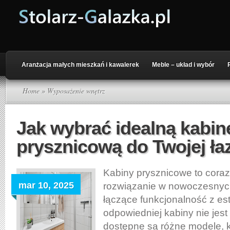
Aranżacja małych mieszkań i kawalerek
Meble – układ i wybór
Home
» Wyposażenie wnętrz
Jak wybrać idealną kabin
prysznicową do Twojej ła
Kabiny prysznicowe to coraz
mar 10, 2025
rozwiązanie w nowoczesnych
łączące funkcjonalność z es
odpowiedniej kabiny nie jest
dostępne są różne modele, kt