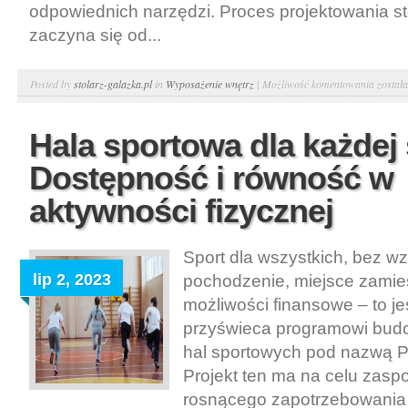
odpowiednich narzędzi. Proces projektowania s
zaczyna się od...
Jak
Posted by
stolarz-galazka.pl
in
Wyposażenie wnętrz
|
Możliwość komentowania
został
zaproj
funkcjo
Hala sportowa dla każdej 
i
Dostępność i równość w
trwały
stolik
aktywności fizycznej
kawow
Sport dla wszystkich, bez w
lip 2, 2023
pochodzenie, miejsce zamie
możliwości finansowe – to jes
przyświeca programowi bud
hal sportowych pod nazwą P
Projekt ten ma na celu zasp
rosnącego zapotrzebowania