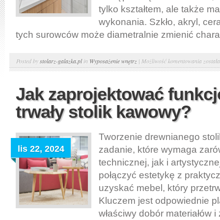
tylko kształtem, ale także ma
wykonania. Szkło, akryl, cer
tych surowców może diametralnie zmienić charakt
Jak
Posted by
stolarz-galazka.pl
in
Wyposażenie wnętrz
|
Możliwość komentowania
został
wybrać
idealną
Jak zaprojektować funkcj
kabinę
trwały stolik kawowy?
pryszn
do
Twojej
Tworzenie drewnianego stol
łazienk
lis 22, 2024
zadanie, które wymaga zar
technicznej, jak i artystyczne
połączyć estetykę z praktyc
uzyskać mebel, który przetr
Kluczem jest odpowiednie p
właściwy dobór materiałów i