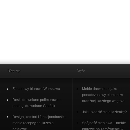
Wnętrze
Style
Zabudowy biurowe Warszawa
Meble drewniane jako
ponadczasowy element w
Deski drewniane polimerowe –
aranżacji każdego wnętrza
podłogi drewniane Gdańsk
Jak urządzić małą łazienkę?
Design, komfort i funkcjonalność –
meble recepcyjne, krzesła
Spójność meblowa – meble
hotelowe
biurowe na zamówienie w