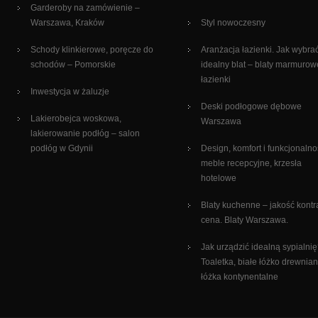
Garderoby na zamówienie –
Warszawa, Kraków
Styl nowoczesny
Schody klinkierowe, poręcze do
Aranżacja łazienki. Jak wybra
schodów – Pomorskie
idealny blat – blaty marmurow
łazienki
Inwestycja w żaluzje
Deski podłogowe dębowe
Lakierobejca woskowa,
Warszawa
lakierowanie podłóg – salon
podłóg w Gdynii
Design, komfort i funkcjonalno
meble recepcyjne, krzesła
hotelowe
Blaty kuchenne – jakość kontr
cena. Blaty Warszawa.
Jak urządzić idealną sypialni
Toaletka, białe łóżko drewnian
łóżka kontynentalne