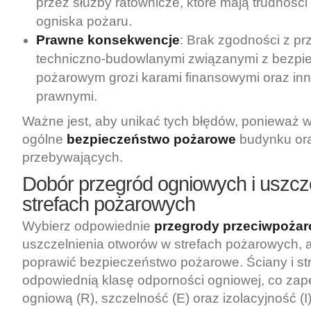
przez służby ratownicze, które mają trudności
ogniska pożaru.
Prawne konsekwencje
: Brak zgodności z pr
techniczno-budowlanymi związanymi z bezp
pożarowym grozi karami finansowymi oraz in
prawnymi.
Ważne jest, aby unikać tych błędów, ponieważ 
ogólne
bezpieczeństwo pożarowe
budynku or
przebywających.
Dobór przegród ogniowych i uszcz
strefach pożarowych
Wybierz odpowiednie
przegrody przeciwpoża
uszczelnienia otworów w strefach pożarowych,
poprawić bezpieczeństwo pożarowe. Ściany i s
odpowiednią klasę odporności ogniowej, co za
ogniową (R), szczelność (E) oraz izolacyjność (