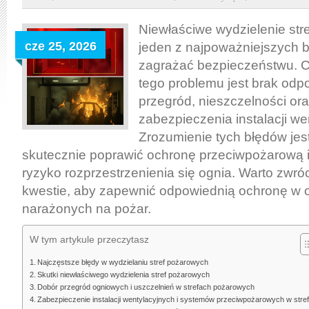
w
wydzielaniu
Niewłaściwe wydzielenie str
stref
cze 25, 2026
jeden z najpoważniejszych 
pożarowych:
zagrażać bezpieczeństwu. 
przyczyny,
tego problemu jest brak odp
skutki
przegród, nieszczelności or
i
zabezpieczenia instalacji we
praktyczne
Zrozumienie tych błędów jes
sposoby
skutecznie poprawić ochronę przeciwpożarową 
poprawy
ryzyko rozprzestrzenienia się ognia. Warto zwró
bezpieczeństwa
kwestie, aby zapewnić odpowiednią ochronę w 
narażonych na pożar.
W tym artykule przeczytasz
Najczęstsze błędy w wydzielaniu stref pożarowych
Skutki niewłaściwego wydzielenia stref pożarowych
Dobór przegród ogniowych i uszczelnień w strefach pożarowych
Zabezpieczenie instalacji wentylacyjnych i systemów przeciwpożarowych w stre