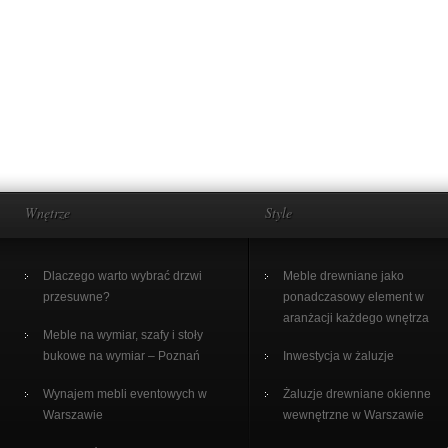
Wnętrze
Style
Dlaczego warto wybrać drzwi
Meble drewniane jako
przesuwne?
ponadczasowy element w
aranżacji każdego wnętrza
Meble na wymiar, szafy i stoły
bukowe na wymiar – Poznań
Inwestycja w żaluzje
Wynajem mebli eventowych w
Żaluzje drewniane okienne
Warszawie
wewnętrzne w Warszawie