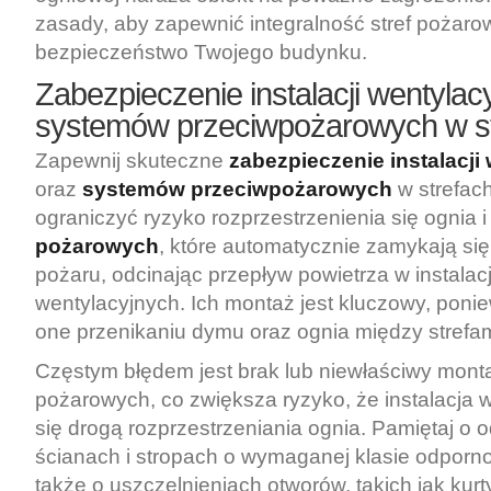
zasady, aby zapewnić integralność stref pożaro
bezpieczeństwo Twojego budynku.
Zabezpieczenie instalacji wentylacy
systemów przeciwpożarowych w s
Zapewnij skuteczne
zabezpieczenie instalacji
oraz
systemów przeciwpożarowych
w strefac
ograniczyć ryzyko rozprzestrzenienia się ognia 
pożarowych
, które automatycznie zamykają si
pożaru, odcinając przepływ powietrza w instalac
wentylacyjnych. Ich montaż jest kluczowy, poni
one przenikaniu dymu oraz ognia między strefa
Częstym błędem jest brak lub niewłaściwy mont
pożarowych, co zwiększa ryzyko, że instalacja w
się drogą rozprzestrzeniania ognia. Pamiętaj o
ścianach i stropach o wymaganej klasie odporno
także o uszczelnieniach otworów, takich jak kurt