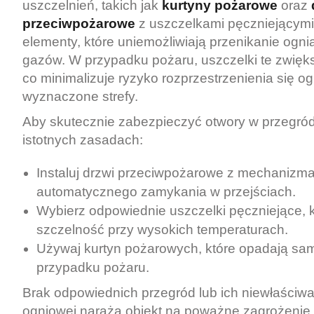
uszczelnień, takich jak
kurtyny pożarowe
oraz
przeciwpożarowe
z uszczelkami pęczniejącymi
elementy, które uniemożliwiają przenikanie ogni
gazów. W przypadku pożaru, uszczelki te zwięk
co minimalizuje ryzyko rozprzestrzenienia się o
wyznaczone strefy.
Aby skutecznie zabezpieczyć otwory w przegród,
istotnych zasadach:
Instaluj drzwi przeciwpożarowe z mechanizm
automatycznego zamykania w przejściach.
Wybierz odpowiednie uszczelki pęczniejące, 
szczelność przy wysokich temperaturach.
Używaj kurtyn pożarowych, które opadają sam
przypadku pożaru.
Brak odpowiednich przegród lub ich niewłaściwa
ogniowej naraża obiekt na poważne zagrożenie.