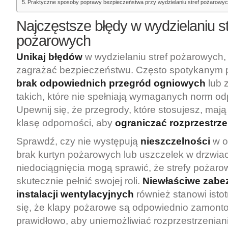
Praktyczne sposoby poprawy bezpieczeństwa przy wydzielaniu stref pożarowy
Najczęstsze błędy w wydzielaniu st
pożarowych
Unikaj błędów
w wydzielaniu stref pożarowych,
zagrażać bezpieczeństwu. Często spotykanym 
brak odpowiednich przegród ogniowych
lub 
takich, które nie spełniają wymaganych norm od
Upewnij się, że przegrody, które stosujesz, maj
klasę odporności, aby
ograniczać rozprzestrze
Sprawdź, czy nie występują
nieszczelności
w o
brak kurtyn pożarowych lub uszczelek w drzwiac
niedociągnięcia mogą sprawić, że strefy pożaro
skutecznie pełnić swojej roli.
Niewłaściwe zabe
instalacji wentylacyjnych
również stanowi istot
się, że klapy pożarowe są odpowiednio zamonto
prawidłowo, aby uniemożliwiać rozprzestrzeniani