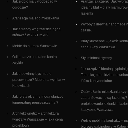
Jak zrobić mały wodospad w
Aranżacja łazienki. Jak wybra
ogrodzie?
idealny blat – blaty marmurow
łazienki
Aranżacja małego mieszkania
Wyroby z drewna handmade 
Jakie trendy wnętrzarskie będą
czasie.
królować w 2021 roku?
Blaty kuchenne – jakość kontr
Meble do biura w Warszawie
cena. Blaty Warszawa.
Odkurzacze centralne kontra
Styl minimalistyczny
zwykłe.
Jak urządzić idealną sypialni
Jakie powinny być meble
Toaletka, białe łóżko drewnian
pracownicze? Meble na wymiar w
łóżka kontynentalne
Katowicach
Odświeżanie mieszkania, czyli
Jak rolety okienne mogą obniżyć
zaaranżować nową łazienkę?
temperaturę pomieszczenia ?
projektowanie łazienki – łazie
klasyczne Warszawa
Architekt wnętrz – architektura
wnętrz w Warszawie – jaka cena
Wpływ mebli na kontrakty – m
projektów?
biurowe gabinetowe w Katowi