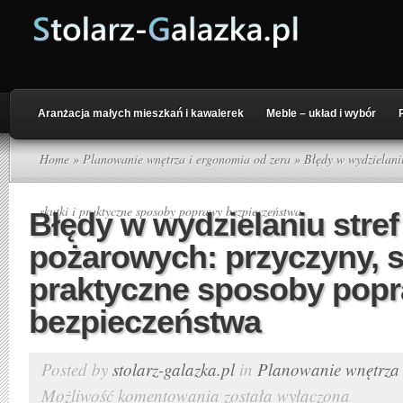
Aranżacja małych mieszkań i kawalerek
Meble – układ i wybór
Home
»
Planowanie wnętrza i ergonomia od zera
» Błędy w wydzielaniu
skutki i praktyczne sposoby poprawy bezpieczeństwa
Błędy w wydzielaniu stref
pożarowych: przyczyny, sk
praktyczne sposoby pop
bezpieczeństwa
Posted by
stolarz-galazka.pl
in
Planowanie wnętrza 
Możliwość komentowania
została wyłączona
Błędy