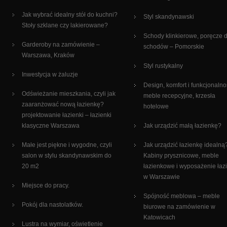
Jak wybrać idealny stół do kuchni?
Styl skandynawski
Stoły szklane czy lakierowane?
Schody klinkierowe, poręcze 
Garderoby na zamówienie –
schodów – Pomorskie
Warszawa, Kraków
Styl rustykalny
Inwestycja w żaluzje
Design, komfort i funkcjonalno
Odświeżanie mieszkania, czyli jak
meble recepcyjne, krzesła
zaaranżować nową łazienkę?
hotelowe
projektowanie łazienki – łazienki
klasyczne Warszawa
Jak urządzić małą łazienkę?
Małe jest piękne i wygodne, czyli
Jak urządzić łazienkę idealną
salon w stylu skandynawskim do
Kabiny prysznicowe, meble
20 m2
łazienkowe i wyposażenie łaz
w Warszawie
Miejsce do pracy.
Spójność meblowa – meble
Pokój dla nastolatków.
biurowe na zamówienie w
Katowicach
Lustra na wymiar, oświetlenie