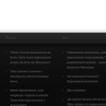
Wnętrze
Style
Fotele i krzesła pracownicze do
Odświeżanie mieszkania, czyli
biura. Gdzie kupić wyposażenie
zaaranżować nową łazienkę?
wnętrz dla firmy we Wrocławiu?
projektowanie łazienki – łazie
klasyczne Warszawa
Stoły bukowe i sosnowe –
nieodłączny element każdego
Jak wyposażyć kuchnie?
domu.
Wyposażenie kuchenne
Meble tapicerowane, czyli
Styl rustykalny
elegancja i wygoda w jednym.
Jak wybrać idealny stół do ku
Tanie łóżka tapicerowane z
Stoły szklane czy lakierowane
pojemnikiem