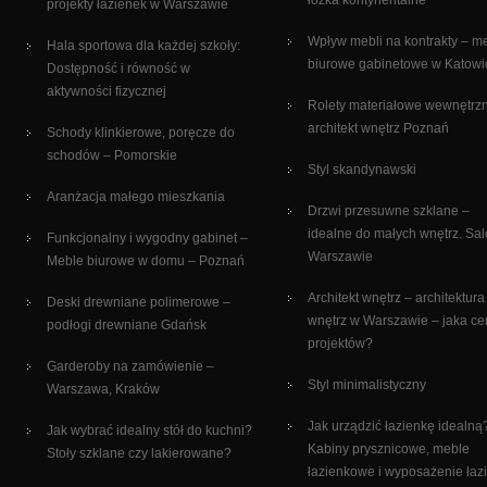
łóżka kontynentalne
projekty łazienek w Warszawie
Wpływ mebli na kontrakty – m
Hala sportowa dla każdej szkoły:
biurowe gabinetowe w Katowi
Dostępność i równość w
aktywności fizycznej
Rolety materiałowe wewnętrz
architekt wnętrz Poznań
Schody klinkierowe, poręcze do
schodów – Pomorskie
Styl skandynawski
Aranżacja małego mieszkania
Drzwi przesuwne szklane –
idealne do małych wnętrz. Sa
Funkcjonalny i wygodny gabinet –
Warszawie
Meble biurowe w domu – Poznań
Architekt wnętrz – architektura
Deski drewniane polimerowe –
wnętrz w Warszawie – jaka c
podłogi drewniane Gdańsk
projektów?
Garderoby na zamówienie –
Styl minimalistyczny
Warszawa, Kraków
Jak urządzić łazienkę idealną
Jak wybrać idealny stół do kuchni?
Kabiny prysznicowe, meble
Stoły szklane czy lakierowane?
łazienkowe i wyposażenie łaz