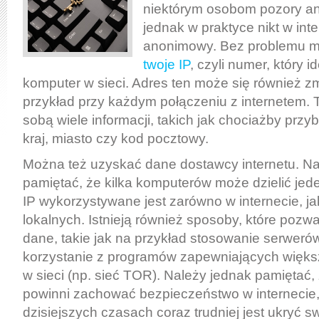
niektórym osobom pozory a
jednak w praktyce nikt w inte
anonimowy. Bez problemu m
twoje IP
, czyli numer, który i
komputer w sieci. Adres ten może się również z
przykład przy każdym połączeniu z internetem. T
sobą wiele informacji, takich jak chociażby przyb
kraj, miasto czy kod pocztowy.
Można też uzyskać dane dostawcy internetu. Na
pamiętać, że kilka komputerów może dzielić jed
IP wykorzystywane jest zarówno w internecie, jak
lokalnych. Istnieją również sposoby, które pozw
dane, takie jak na przykład stosowanie serweró
korzystanie z programów zapewniających więk
w sieci (np. sieć TOR). Należy jednak pamiętać,
powinni zachować bezpieczeństwo w internecie
dzisiejszych czasach coraz trudniej jest ukryć s