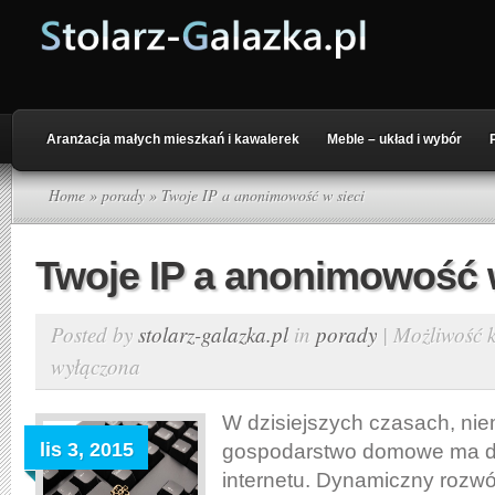
Aranżacja małych mieszkań i kawalerek
Meble – układ i wybór
Home
»
porady
» Twoje IP a anonimowość w sieci
Twoje IP a anonimowość w
Posted by
stolarz-galazka.pl
in
porady
|
Możliwość
wyłączona
W dzisiejszych czasach, ni
lis 3, 2015
gospodarstwo domowe ma d
internetu. Dynamiczny rozwój