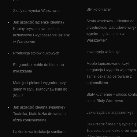
Styl kolonialny
Szafy na wymiar Warszawa
Szafa wnękowa – idealna do
Jak urządzić łazienkę idealną?
przedpokoju. Zabudowy wnęk
Kabiny prysznicowe, meble
wymiar – gdzie tanio w
łazienkowe i wyposażenie łazienki
Warszawie?
w Warszawie
Inwestycja w żaluzje
Produkcja stołów bukowych
Meble tapicerowane, czyli
Eleganckie meble do biura lub
elegancja i wygoda w jednym.
mieszkania
Tanie łóżka tapicerowane z
Małe jest piękne i wygodne, czyli
pojemnikiem
salon w stylu skandynawskim do
Blaty kuchenne – jakość kontr
20 m2
cena. Blaty Warszawa.
Jak urządzić idealną sypialnię?
Jak urządzić małą łazienkę?
Toaletka, białe łóżko drewniane,
łóżka kontynentalne
Jak urządzić idealną sypialni
Toaletka, białe łóżko drewnian
Łazienkowa instalacja sanitarna –