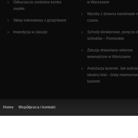
Odkurzacze centralne kontra
w Warszawie
zwykłe.
Wyroby z drewna handmade 
Sklep internetowy z grzejnikami
czasie.
Inwestycja w żaluzje
Schody klinkierowe, poręcze 
schodów – Pomorskie
Żaluzje drewniane okienne
wewnętrzne w Warszawie
Aranżacja łazienki. Jak wybra
idealny blat – blaty marmurow
łazienki
Home
Współpraca i kontakt