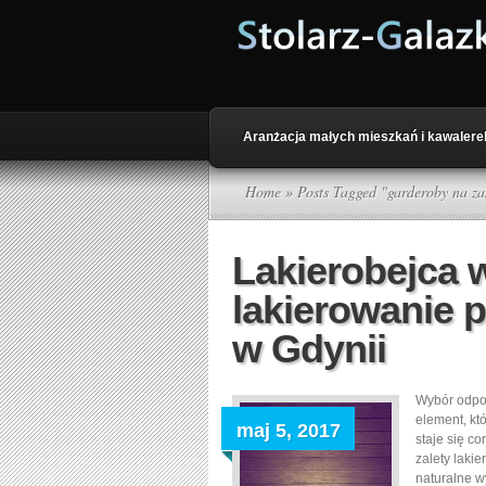
Aranżacja małych mieszkań i kawalere
Home
» Posts Tagged "garderoby na z
Lakierobejca
lakierowanie 
w Gdynii
Wybór odpow
element, kt
maj 5, 2017
staje się c
zalety lakie
naturalne w