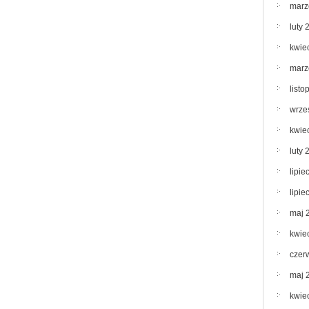
marz
luty 
kwie
marz
list
wrze
kwie
luty 
lipie
lipie
maj 
kwie
czer
maj 
kwie