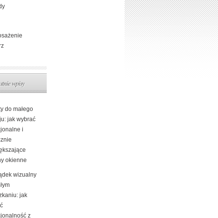
dy
sażenie
rz
atnie wpisy
ty do małego
ju: jak wybrać
jonalne i
cznie
ększające
ny okienne
ądek wizualny
łym
kaniu: jak
yć
cjonalność z