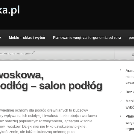
k
Meble – układ i wybór
Planowanie wnętrza i ergonomia od zera
po
amówienie warszawa"
K
 woskowa,
Aran
mies
podłóg – salon podłóg
kawa
Bez k
Meble
wybó
iedniej ochrony dla podłóg drewnianych to kluczowy
óry wpływa na ich estetykę i trwałość. Lakierobejca woskowa
Plan
oraz bardziej popularnym rozwiązaniem, łączącym w sobie
wnętr
rów i wosków. Dzięki niej nie tylko uzyskujemy piękne,
ergo
ykończenie, ale także skuteczną ochronę przed