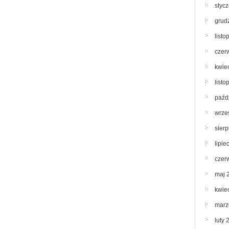
styc
grud
list
czer
kwie
list
paźd
wrze
sier
lipie
czer
maj 
kwie
marz
luty 