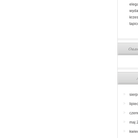
eleg
wydan
krzes
tapi
Ostatn
sier
lipie
czer
maj 
kwie