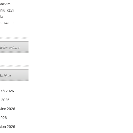
anckim
iu, czyli
ła
cerowane
ie komentarze
Archiwa
pień 2026
c 2026
wiec 2026
2026
cień 2026