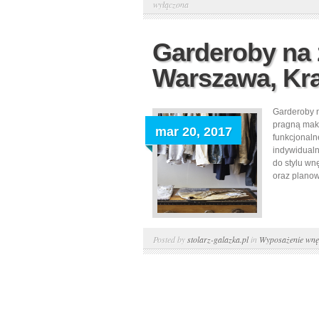
wyłączona
Garderoby na
Warszawa, Kr
Garderoby n
pragną maks
mar 20, 2017
funkcjonaln
indywidualn
do stylu wn
oraz planow
Posted by
stolarz-galazka.pl
in
Wyposażenie wnę