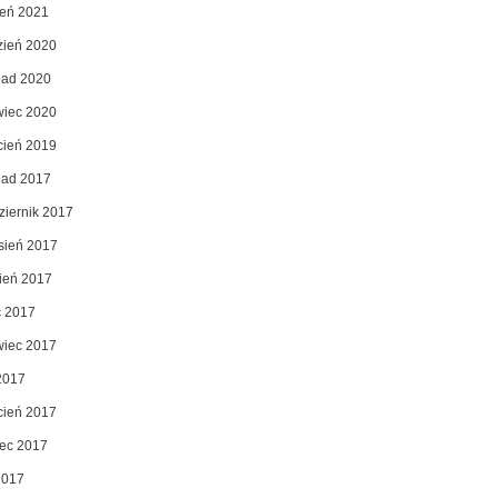
zeń 2021
zień 2020
opad 2020
wiec 2020
cień 2019
opad 2017
ziernik 2017
sień 2017
pień 2017
c 2017
wiec 2017
2017
cień 2017
ec 2017
2017