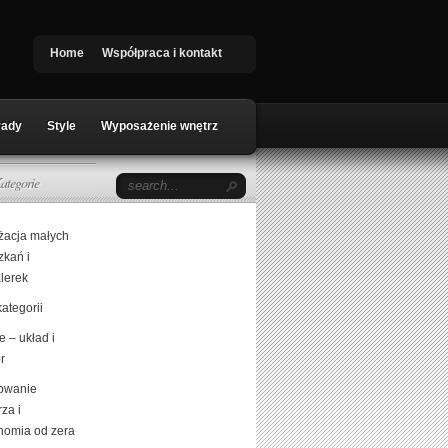
Home
Współpraca i kontakt
rady
Style
Wyposażenie wnętrz
ategorie
żacja małych
zkań i
lerek
ategorii
 – układ i
r
owanie
za i
nomia od zera