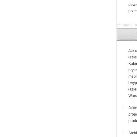
Kraków
powi
prze
Jak 
łazi
Kabi
prys
mebl
i wy
łazie
Wars
Jaki
prop
prod
Archi