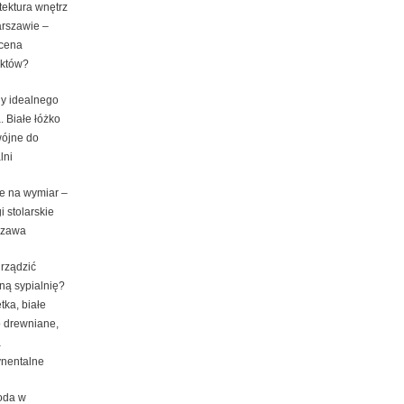
tektura wnętrz
rszawie –
 cena
ektów?
y idealnego
. Białe łóżko
ójne do
lni
e na wymiar –
i stolarskie
szawa
urządzić
ną sypialnię?
tka, białe
o drewniane,
a
ynentalne
oda w