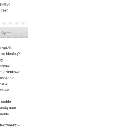
ększyć
strzeń
Wnętrza
urządzić
enkę idealną?
ny
znicowe,
e łazienkowe
posażenie
nki w
zawie
e meble
onują nam
ucenci.
tekt wnętrz –