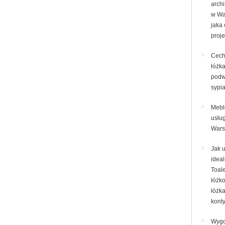
archi
w Wa
jaka
proj
Cech
łóżka
podw
sypia
Mebl
usług
War
Jak 
ideal
Toale
łóżk
łóżk
kont
Wyg