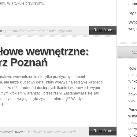
mi. W artykule przyjrzymy...
pora
Style
Wypo
wnęt
Lakierobejca
Read More
trz
|
Możliwość komentowania
została wyłączona
woskowa,
lakierowanie
ałowe wewnętrzne:
Ost
podłóg
trz Poznań
–
salon
Role
podłóg
poko
riałowe wewnętrzne to nie tylko praktyczny element
w
funkc
, ale także kluczowy detal, który wpływa na estetykę każdego
obliczu różnorodności dostępnych tkanin i wzorów, ich wybór
opty
Gdynii
totnym krokiem w aranżacji przestrzeni. Zastanawiasz się, jak
powi
olety do swojego stylu życia i preferencji? W artykule
osło
ię...
Porz
w ma
miesz
łącz
Rolety
Read More
posażenie wnętrz
|
Możliwość komentowania
została
funk