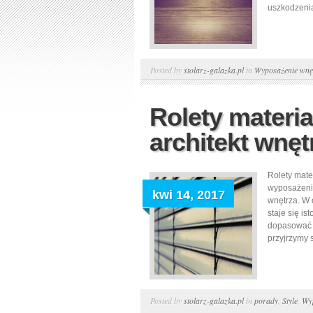
uszkodzenia
Posted by
stolarz-galazka.pl
in
Wyposażenie wnę
Rolety materi
architekt wnę
Rolety mate
wyposażenia
kwi 14, 2017
wnętrza. W 
staje się is
dopasować r
przyjrzymy s
Posted by
stolarz-galazka.pl
in
porady
,
Style
,
Wy