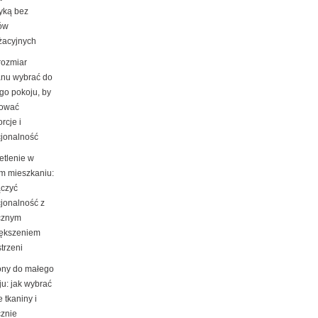
tyką bez
ów
żacyjnych
rozmiar
nu wybrać do
go pokoju, by
ować
rcje i
cjonalność
etlenie w
m mieszkaniu:
ączyć
cjonalność z
cznym
ększeniem
trzeni
ony do małego
ju: jak wybrać
e tkaniny i
cznie