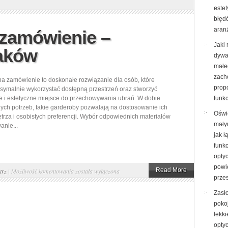
materiałowe
este
wewnętrzne:
błęd
architekt
aran
 zamówienie –
wnętrz
Jaki 
aków
Poznań
dywa
małe
zach
a zamówienie to doskonałe rozwiązanie dla osób, które
propo
ymalnie wykorzystać dostępną przestrzeń oraz stworzyć
e i estetyczne miejsce do przechowywania ubrań. W dobie
funk
ych potrzeb, takie garderoby pozwalają na dostosowanie ich
Oświ
ętrza i osobistych preferencji. Wybór odpowiednich materiałów
mały
anie...
jak ł
funk
opty
powi
Garderoby
Read More
trz
|
Możliwość komentowania
została wyłączona
przes
na
Zasł
zamówienie
poko
–
lekki
Warszawa,
opty