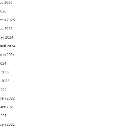
ec 2026
2026
cień 2025
ec 2025
opad 2024
sień 2024
cień 2024
2024
c 2023
c 2022
2022
cień 2022
wiec 2021
2021
cień 2021