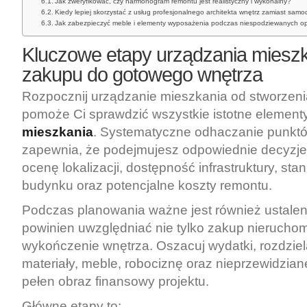
Jak zweryfikować, czy harmonogram remontu jest realistyczny i wykonalny?
Kiedy lepiej skorzystać z usług profesjonalnego architekta wnętrz zamiast sam
Jak zabezpieczyć meble i elementy wyposażenia podczas niespodziewanych o
Kluczowe etapy urządzania mieszk
zakupu do gotowego wnętrza
Rozpocznij urządzanie mieszkania od stworzen
pomoże Ci sprawdzić wszystkie istotne element
mieszkania
. Systematyczne odhaczanie punktów 
zapewnia, że podejmujesz odpowiednie decyzje.
ocenę lokalizacji, dostępność infrastruktury, sta
budynku oraz potencjalne koszty remontu.
Podczas planowania ważne jest również ustaleni
powinien uwzględniać nie tylko zakup nieruchom
wykończenie wnętrza. Oszacuj wydatki, rozdziel
materiały, meble, robociznę oraz nieprzewidzian
pełen obraz finansowy projektu.
Główne etapy to: