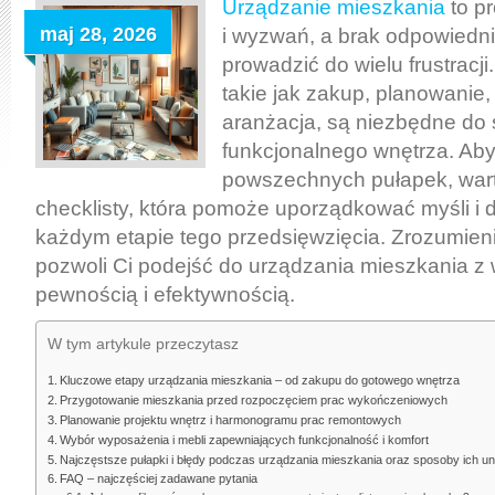
mieszkania:
Urządzanie mieszkania
to pr
kluczowe
maj 28, 2026
i wyzwań, a brak odpowiedn
etapy
prowadzić do wielu frustracj
i
takie jak zakup, planowanie,
najczęstsze
aranżacja, są niezbędne do 
pułapki
funkcjonalnego wnętrza. Ab
do
powszechnych pułapek, wart
uniknięcia
checklisty, która pomoże uporządkować myśli i d
każdym etapie tego przedsięwzięcia. Zrozumien
pozwoli Ci podejść do urządzania mieszkania z
pewnością i efektywnością.
W tym artykule przeczytasz
Kluczowe etapy urządzania mieszkania – od zakupu do gotowego wnętrza
Przygotowanie mieszkania przed rozpoczęciem prac wykończeniowych
Planowanie projektu wnętrz i harmonogramu prac remontowych
Wybór wyposażenia i mebli zapewniających funkcjonalność i komfort
Najczęstsze pułapki i błędy podczas urządzania mieszkania oraz sposoby ich un
FAQ – najczęściej zadawane pytania