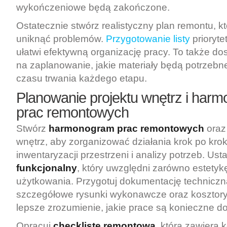
wykończeniowe będą zakończone.
Ostatecznie stwórz realistyczny plan remontu, 
uniknąć problemów.
Przygotowanie listy
prioryt
ułatwi efektywną organizację pracy. To także d
na zaplanowanie, jakie materiały będą potrzebn
czasu trwania każdego etapu.
Planowanie projektu wnętrz i har
prac remontowych
Stwórz
harmonogram prac remontowych
oraz 
wnętrz, aby zorganizować działania krok po kro
inwentaryzacji przestrzeni i analizy potrzeb. Ust
funkcjonalny
, który uwzględni zarówno estetykę,
użytkowania. Przygotuj dokumentację techniczn
szczegółowe rysunki wykonawcze oraz kosztory
lepsze zrozumienie, jakie prace są konieczne d
Opracuj
checklistę remontową
, która zawiera 