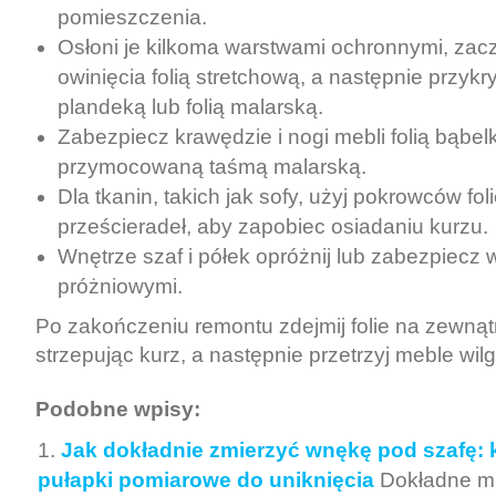
pomieszczenia.
Osłoni je kilkoma warstwami ochronnymi, zac
owinięcia folią stretchową, a następnie przykr
plandeką lub folią malarską.
Zabezpiecz krawędzie i nogi mebli folią bąbel
przymocowaną taśmą malarską.
Dla tkanin, takich jak sofy, użyj pokrowców fo
prześcieradeł, aby zapobiec osiadaniu kurzu.
Wnętrze szaf i półek opróżnij lub zabezpiecz
próżniowymi.
Po zakończeniu remontu zdejmij folie na zewnąt
strzepując kurz, a następnie przetrzyj meble wil
Podobne wpisy:
Jak dokładnie zmierzyć wnękę pod szafę: k
pułapki pomiarowe do uniknięcia
Dokładne mi