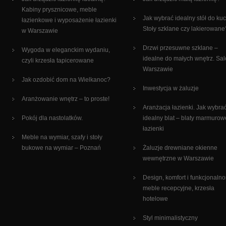
Kabiny prysznicowe, meble
Jak wybrać idealny stół do ku
łazienkowe i wyposażenie łazienki
Stoły szklane czy lakierowane
w Warszawie
Drzwi przesuwne szklane –
Wygoda w eleganckim wydaniu,
idealne do małych wnętrz. Sa
czyli krzesła tapicerowane
Warszawie
Jak ozdobić dom na Wielkanoc?
Inwestycja w żaluzje
Aranżowanie wnętrz – to proste!
Aranżacja łazienki. Jak wybra
Pokój dla nastolatków.
idealny blat – blaty marmurow
łazienki
Meble na wymiar, szafy i stoły
bukowe na wymiar – Poznań
Żaluzje drewniane okienne
wewnętrzne w Warszawie
Design, komfort i funkcjonalno
meble recepcyjne, krzesła
hotelowe
Styl minimalistyczny