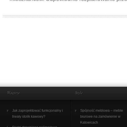
Wnętrze
Style
Jak zaprojektować funkcjonalny i
Spójność meblowa – meble
trwały stolik kawowy?
biurowe na zamówienie w
Katowicach