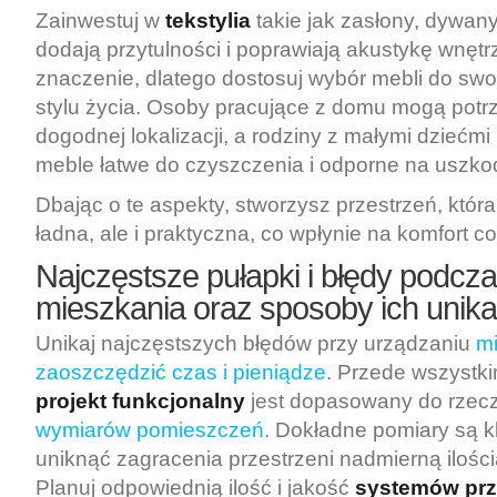
Zainwestuj w
tekstylia
takie jak zasłony, dywany
dodają przytulności i poprawiają akustykę wnętr
znaczenie, dlatego dostosuj wybór mebli do sw
stylu życia. Osoby pracujące z domu mogą potr
dogodnej lokalizacji, a rodziny z małymi dziećm
meble łatwe do czyszczenia i odporne na uszko
Dbając o te aspekty, stworzysz przestrzeń, która
ładna, ale i praktyczna, co wpłynie na komfort c
Najczęstsze pułapki i błędy podcz
mieszkania oraz sposoby ich unika
Unikaj najczęstszych błędów przy urządzaniu
mi
zaoszczędzić czas i pieniądze
. Przede wszystki
projekt funkcjonalny
jest dopasowany do rzec
wymiarów pomieszczeń
. Dokładne pomiary są 
uniknąć zagracenia przestrzeni nadmierną ilością
Planuj odpowiednią ilość i jakość
systemów pr