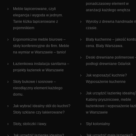
ponadczasowy element w
Meble tapicerowane, czyli
aranżacji każdego wnętrza
elegancja i wygoda w jednym.
Tanie łóżka tapicerowane z
Wyroby z drewna handmade 
pojemnikiem
czasie.
Ergonomiczne meble biurowe –
Blaty kuchenne – jakość kontr
stoły konferencyjne do firm. Meble
cena. Blaty Warszawa.
na wymiar w Warszawie – tanio!
Deski drewniane polimerowe 
Łazienkowa instalacja sanitarna –
podłogi drewniane Gdańsk
projekty łazienek w Warszawie
Jak wyposażyć kuchnie?
Stoły bukowe i sosnowe –
Wyposażenie kuchenne
nieodłączny element każdego
Jak urządzić łazienkę idealną
domu.
Kabiny prysznicowe, meble
Jak wybrać idealny stół do kuchni?
łazienkowe i wyposażenie łaz
Stoły szklane czy lakierowane?
w Warszawie
Stoły, stoliczki i ławy.
Styl kolonialny
Jak urządzić łazienkę idealną?
Jak urządzić małą łazienkę?