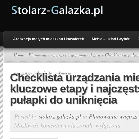
Aranżacja małych mieszkań i kawalerek
Meble – układ i wybór
Home
»
Planowanie wnętrza i ergonomia od zera
» Checklista urządzan
najczęstsze pułapki do uniknięcia
Checklista urządzania mi
kluczowe etapy i najczęs
pułapki do uniknięcia
Posted by
stolarz-galazka.pl
in
Planowanie wnętrza 
Możliwość komentowania
została wyłączona
Checklista
urządzania