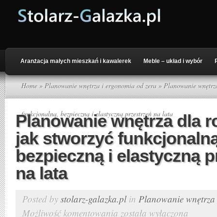
Aranżacja małych mieszkań i kawalerek
Meble – układ i wybór
Home
»
Planowanie wnętrza i ergonomia od zera
» Planowanie wnętrza 
funkcjonalną, bezpieczną i elastyczną przestrzeń na lata
Planowanie wnętrza dla r
jak stworzyć funkcjonalną
bezpieczną i elastyczną p
na lata
Posted by
stolarz-galazka.pl
in
Planowanie wnętrza 
Możliwość komentowania
została wyłączona
Planowanie