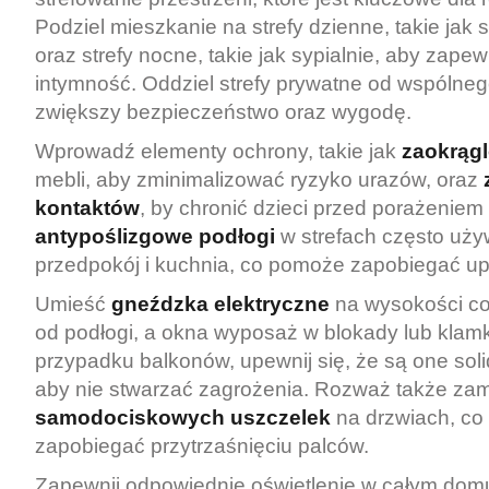
Podziel mieszkanie na strefy dzienne, takie jak s
oraz strefy nocne, takie jak sypialnie, aby zapew
intymność. Oddziel strefy prywatne od wspólne
zwiększy bezpieczeństwo oraz wygodę.
Wprowadź elementy ochrony, takie jak
zaokrąg
mebli, aby zminimalizować ryzyko urazów, oraz
kontaktów
, by chronić dzieci przed porażeniem
antypoślizgowe podłogi
w strefach często uży
przedpokój i kuchnia, co pomoże zapobiegać u
Umieść
gneźdzka elektryczne
na wysokości co
od podłogi, a okna wyposaż w blokady lub klamk
przypadku balkonów, upewnij się, że są one soli
aby nie stwarzać zagrożenia. Rozważ także za
samodociskowych uszczelek
na drzwiach, c
zapobiegać przytrzaśnięciu palców.
Zapewnij odpowiednie oświetlenie w całym dom