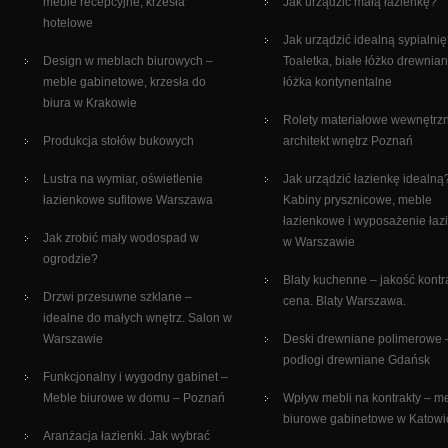
meble recepcyjne, krzesła
Jak urządzić małą łazienkę?
hotelowe
Jak urządzić idealną sypialni
Design w meblach biurowych –
Toaletka, białe łóżko drewnian
meble gabinetowe, krzesła do
łóżka kontynentalne
biura w Krakowie
Rolety materiałowe wewnętrz
Produkcja stołów bukowych
architekt wnętrz Poznań
Lustra na wymiar, oświetlenie
Jak urządzić łazienkę idealną
łazienkowe sufitowe Warszawa
Kabiny prysznicowe, meble
łazienkowe i wyposażenie łaz
Jak zrobić mały wodospad w
w Warszawie
ogrodzie?
Blaty kuchenne – jakość kontr
Drzwi przesuwne szklane –
cena. Blaty Warszawa.
idealne do małych wnętrz. Salon w
Warszawie
Deski drewniane polimerowe 
podłogi drewniane Gdańsk
Funkcjonalny i wygodny gabinet –
Meble biurowe w domu – Poznań
Wpływ mebli na kontrakty – m
biurowe gabinetowe w Katowi
Aranżacja łazienki. Jak wybrać