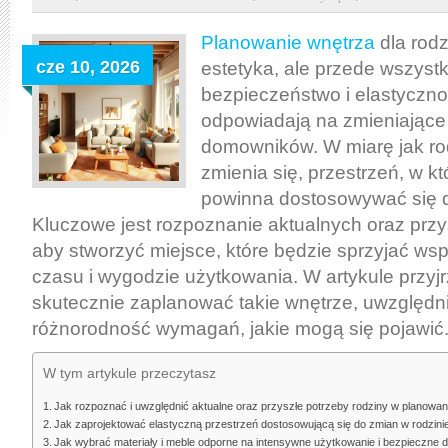
wnętrza
dla
Planowanie wnętrza
dla rodz
rodziny:
cze 10, 2026
estetyka, ale przede wszyst
jak
bezpieczeństwo i elastyczno
stworzyć
odpowiadają na zmieniające 
funkcjonalną,
domowników. W miarę jak rod
bezpieczną
zmienia się, przestrzeń, w kt
i
powinna dostosowywać się d
elastyczną
Kluczowe jest rozpoznanie aktualnych oraz przy
przestrzeń
aby stworzyć miejsce, które będzie sprzyjać w
na
czasu i wygodzie użytkowania. W artykule przyjr
lata
skutecznie zaplanować takie wnętrze, uwzględn
różnorodność wymagań, jakie mogą się pojawić
W tym artykule przeczytasz
Jak rozpoznać i uwzględnić aktualne oraz przyszłe potrzeby rodziny w planowan
Jak zaprojektować elastyczną przestrzeń dostosowującą się do zmian w rodzini
Jak wybrać materiały i meble odporne na intensywne użytkowanie i bezpieczne dl