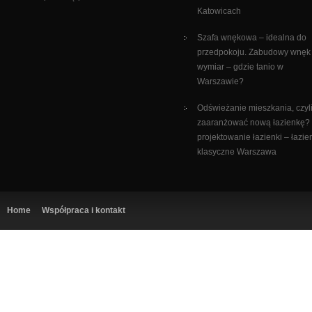
Katowicach
Szafa wnękowa – idealna do
przedpokoju. Zabudowy wnęk
wymiar – gdzie tanio w
Warszawie?
Odświeżanie mieszkania, czyli
zaaranżować nową łazienkę?
projektowanie łazienki – łazie
klasyczne Warszawa
Home
Współpraca i kontakt