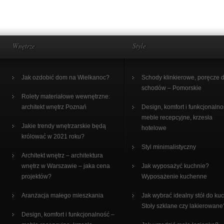
Wnętrze
Style
Jak ozdobić dom na Wielkanoc?
Schody klinkierowe, poręcze 
schodów – Pomorskie
Rolety materiałowe wewnętrzne:
architekt wnętrz Poznań
Design, komfort i funkcjonalno
meble recepcyjne, krzesła
Jakie trendy wnętrzarskie będą
hotelowe
królować w 2021 roku?
Styl minimalistyczny
Architekt wnętrz – architektura
wnętrz w Warszawie – jaka cena
Jak wyposażyć kuchnie?
projektów?
Wyposażenie kuchenne
Aranżacja małego mieszkania
Jak wybrać idealny stół do ku
Stoły szklane czy lakierowane
Design, komfort i funkcjonalność –