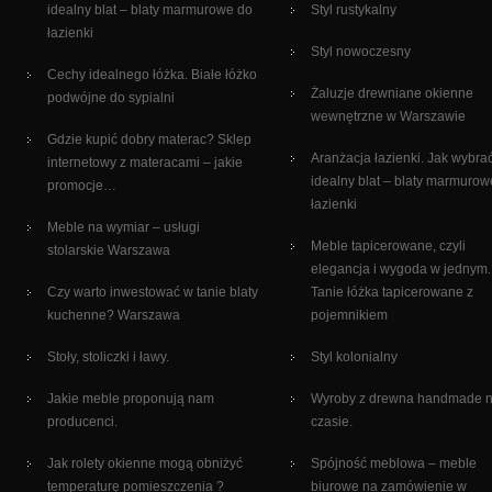
idealny blat – blaty marmurowe do
Styl rustykalny
łazienki
Styl nowoczesny
Cechy idealnego łóżka. Białe łóżko
Żaluzje drewniane okienne
podwójne do sypialni
wewnętrzne w Warszawie
Gdzie kupić dobry materac? Sklep
Aranżacja łazienki. Jak wybra
internetowy z materacami – jakie
idealny blat – blaty marmurow
promocje…
łazienki
Meble na wymiar – usługi
Meble tapicerowane, czyli
stolarskie Warszawa
elegancja i wygoda w jednym.
Czy warto inwestować w tanie blaty
Tanie łóżka tapicerowane z
kuchenne? Warszawa
pojemnikiem
Stoły, stoliczki i ławy.
Styl kolonialny
Jakie meble proponują nam
Wyroby z drewna handmade 
producenci.
czasie.
Jak rolety okienne mogą obniżyć
Spójność meblowa – meble
temperaturę pomieszczenia ?
biurowe na zamówienie w