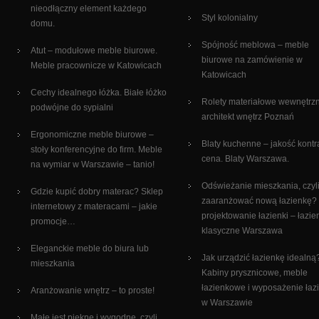
nieodłączny element każdego
Styl kolonialny
domu.
Spójność meblowa – meble
Atut – modułowe meble biurowe.
biurowe na zamówienie w
Meble pracownicze w Katowicach
Katowicach
Cechy idealnego łóżka. Białe łóżko
Rolety materiałowe wewnętrz
podwójne do sypialni
architekt wnętrz Poznań
Ergonomiczne meble biurowe –
Blaty kuchenne – jakość kontr
stoły konferencyjne do firm. Meble
cena. Blaty Warszawa.
na wymiar w Warszawie – tanio!
Odświeżanie mieszkania, czyli
Gdzie kupić dobry materac? Sklep
zaaranżować nową łazienkę?
internetowy z materacami – jakie
projektowanie łazienki – łazie
promocje…
klasyczne Warszawa
Eleganckie meble do biura lub
Jak urządzić łazienkę idealną
mieszkania
Kabiny prysznicowe, meble
łazienkowe i wyposażenie łaz
Aranżowanie wnętrz – to proste!
w Warszawie
Małe jest piękne i wygodne, czyli