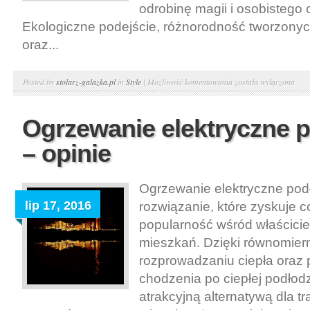
odrobinę magii i osobistego 
Ekologiczne podejście, różnorodność tworzony
oraz...
Wyroby
Posted by
stolarz-galazka.pl
in
Style
|
Możliwość komentowania
została wyłączona
z
drewna
Ogrzewanie elektryczne 
handmade
– opinie
na
czasie.
Ogrzewanie elektryczne pod
lip 17, 2016
rozwiązanie, które zyskuje 
popularność wśród właścicie
mieszkań. Dzięki równomie
rozprowadzaniu ciepła oraz 
chodzenia po ciepłej podłodz
atrakcyjną alternatywą dla t