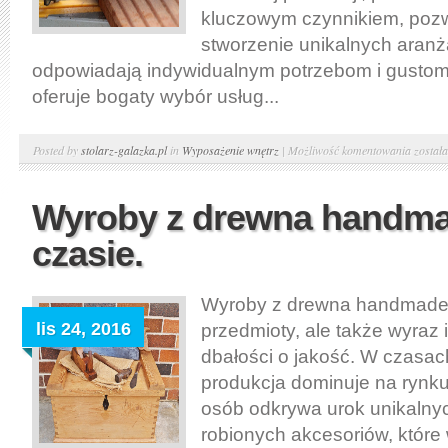
kluczowym czynnikiem, poz
stworzenie unikalnych aranża
odpowiadają indywidualnym potrzebom i gusto
oferuje bogaty wybór usług...
Meble
Posted by
stolarz-galazka.pl
in
Wyposażenie wnętrz
|
Możliwość komentowania
został
na
wymia
Wyroby z drewna handma
–
czasie.
usługi
stolars
Warsz
Wyroby z drewna handmade t
lis 24, 2016
przedmioty, ale także wyraz 
dbałości o jakość. W czasa
produkcja dominuje na rynku
osób odkrywa urok unikalnyc
robionych akcesoriów, które