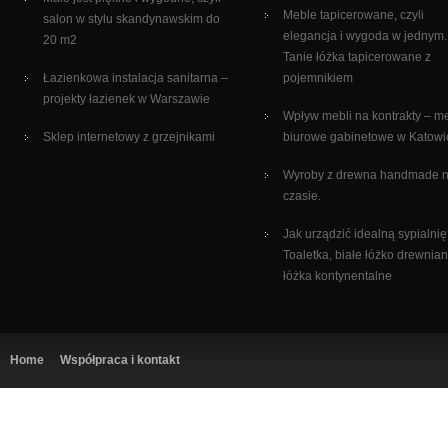
Meble tapicerowane, czyli
salon w stylu skandynawskim do
elegancja i wygoda w jednym.
20 m2
Tanie łóżka tapicerowane z
Łazienkowa instalacja sanitarna –
pojemnikiem
projekty łazienek w Warszawie
Wpływ mebli na kontrakty – m
Sklep internetowy z grzejnikami
biurowe gabinetowe w Katowi
Wyroby z drewna handmade 
czasie.
Jak urządzić idealną sypialni
Toaletka, białe łóżko drewnian
łóżka kontynentalne
Home
Współpraca i kontakt