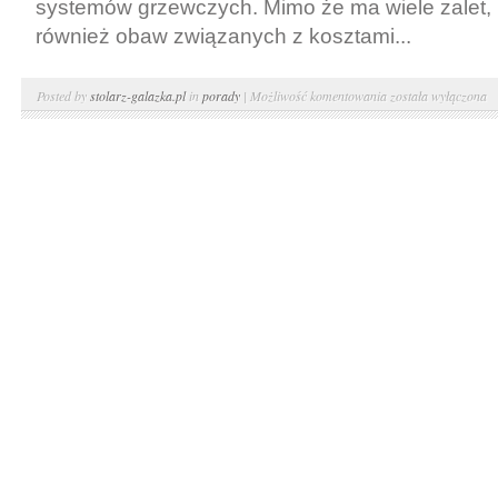
systemów grzewczych. Mimo że ma wiele zalet, 
również obaw związanych z kosztami...
Ogrzewanie
Posted by
stolarz-galazka.pl
in
porady
|
Możliwość komentowania
została wyłączona
elektryczne
podłogowe
–
opinie