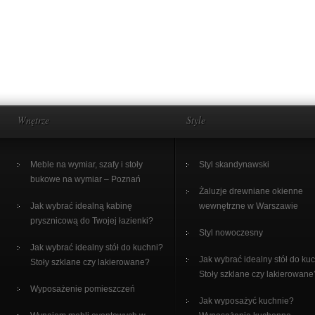
Wnętrze
Style
Meble na wymiar, szafy i stoły
Styl skandynawski
bukowe na wymiar – Poznań
Żaluzje drewniane okienne
Jak wybrać idealną kabinę
wewnętrzne w Warszawie
prysznicową do Twojej łazienki?
Styl nowoczesny
Jak wybrać idealny stół do kuchni?
Jak wybrać idealny stół do ku
Stoły szklane czy lakierowane?
Stoły szklane czy lakierowane
Wyposażenie pomieszczeń
Jak wyposażyć kuchnie?