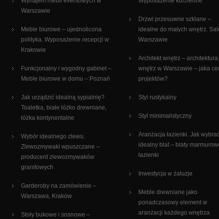
Wynajem mebli eventowych w
Wyposażenie kuchenne
Warszawie
Drzwi przesuwne szklane –
Meble biurowe – ujednolicona
idealne do małych wnętrz. Sa
polityka. Wyposażenie recepcji w
Warszawie
Krakowie
Architekt wnętrz – architektura
Funkcjonalny i wygodny gabinet –
wnętrz w Warszawie – jaka c
Meble biurowe w domu – Poznań
projektów?
Jak urządzić idealną sypialnię?
Styl rustykalny
Toaletka, białe łóżko drewniane,
Styl minimalistyczny
łóżka kontynentalne
Aranżacja łazienki. Jak wybra
Wybór idealnego zlewu.
idealny blat – blaty marmurow
Zlewozmywaki wpuszczane –
łazienki
producent zlewozmywaków
granitowych
Inwestycja w żaluzje
Garderoby na zamówienie –
Meble drewniane jako
Warszawa, Kraków
ponadczasowy element w
aranżacji każdego wnętrza
Stoły bukowe i sosnowe –