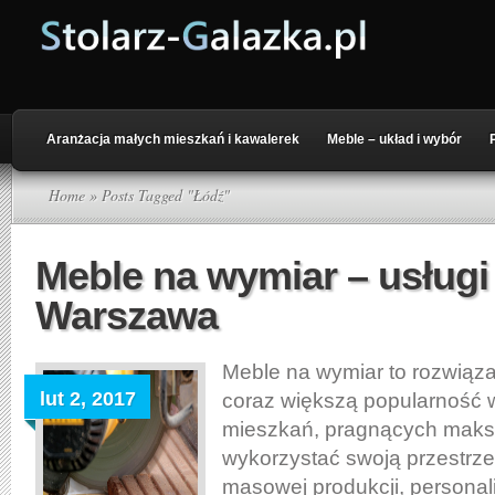
Aranżacja małych mieszkań i kawalerek
Meble – układ i wybór
Home
» Posts Tagged "Łódź"
Meble na wymiar – usługi 
Warszawa
Meble na wymiar to rozwiąza
lut 2, 2017
coraz większą popularność w
mieszkań, pragnących maks
wykorzystać swoją przestrz
masowej produkcji, personali