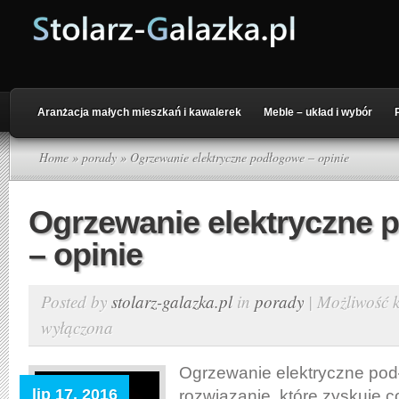
Aranżacja małych mieszkań i kawalerek
Meble – układ i wybór
Home
»
porady
» Ogrzewanie elektryczne podłogowe – opinie
Ogrzewanie elektryczne 
– opinie
Posted by
stolarz-galazka.pl
in
porady
|
Możliwość
wyłączona
Ogrzewanie elektryczne pod
lip 17, 2016
rozwiązanie, które zyskuje 