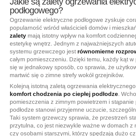
Jakie są zalety ogrzewania elektr
podłogowego?
Ogrzewanie elektryczne podłogowe zyskuje cor
popularność wśród właścicieli domów i mieszka
zalety
mają istotny wpływ na komfort codzienne
estetykę wnętrz. Jednym z najważniejszych atut
systemu grzewczego jest
równomierne rozprow
całym pomieszczeniu. Dzięki temu, każdy kąt w
się w jednakowy sposób, co sprawia, że użytko
martwić się o zimne strefy wokół grzejników.
Kolejną istotną zaletą ogrzewania elektryczneg
komfort chodzenia po ciepłej podłodze
. Wcho
pomieszczenia z zimnym powietrzem i stąpanie
podłodze stanowi przyjemne uczucie, szczególni
Taki system grzewczy sprawia, że przestrzeń staj
przytulna, co jest niezwykle ważne w domach z
czy osobami starszymi, którzy spędzają dużo c