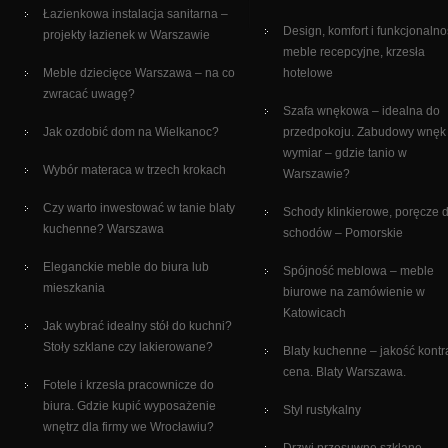
Łazienkowa instalacja sanitarna –
Design, komfort i funkcjonalno
projekty łazienek w Warszawie
meble recepcyjne, krzesła
Meble dziecięce Warszawa – na co
hotelowe
zwracać uwagę?
Szafa wnękowa – idealna do
Jak ozdobić dom na Wielkanoc?
przedpokoju. Zabudowy wnęk
wymiar – gdzie tanio w
Wybór materaca w trzech krokach
Warszawie?
Czy warto inwestować w tanie blaty
Schody klinkierowe, poręcze 
kuchenne? Warszawa
schodów – Pomorskie
Eleganckie meble do biura lub
Spójność meblowa – meble
mieszkania
biurowe na zamówienie w
Katowicach
Jak wybrać idealny stół do kuchni?
Stoły szklane czy lakierowane?
Blaty kuchenne – jakość kontr
cena. Blaty Warszawa.
Fotele i krzesła pracownicze do
biura. Gdzie kupić wyposażenie
Styl rustykalny
wnętrz dla firmy we Wrocławiu?