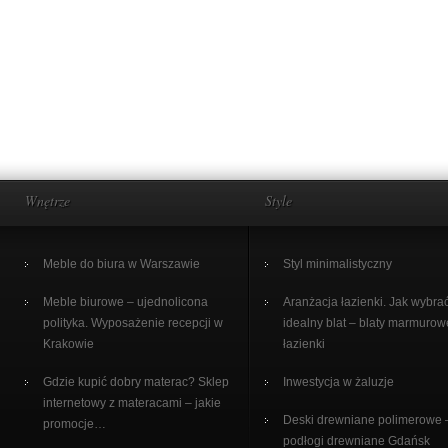
Wnętrze
Style
Meble do biura w Warszawie
Styl minimalistyczny
Meble biurowe – ujednolicona
Aranżacja łazienki. Jak wybra
polityka. Wyposażenie recepcji w
idealny blat – blaty marmurow
Krakowie
łazienki
Gdzie kupić dobry materac? Sklep
Inwestycja w żaluzje
internetowy z materacami – jakie
Deski drewniane polimerowe 
promocje…
podłogi drewniane Gdańsk