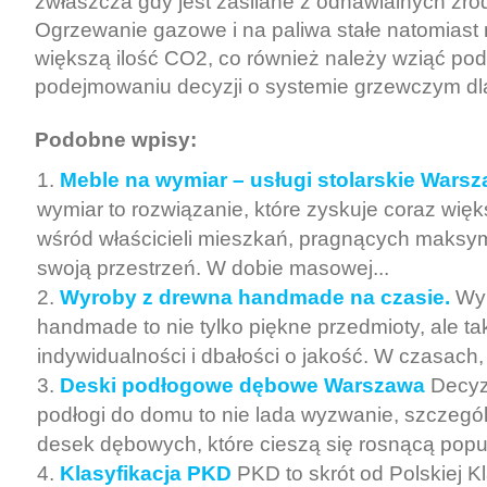
zwłaszcza gdy jest zasilane z odnawialnych źród
Ogrzewanie gazowe i na paliwa stałe natomias
większą ilość CO2, co również należy wziąć po
podejmowaniu decyzji o systemie grzewczym d
Podobne wpisy:
Meble na wymiar – usługi stolarskie Wars
wymiar to rozwiązanie, które zyskuje coraz wię
wśród właścicieli mieszkań, pragnących maksy
swoją przestrzeń. W dobie masowej...
Wyroby z drewna handmade na czasie.
Wy
handmade to nie tylko piękne przedmioty, ale t
indywidualności i dbałości o jakość. W czasach
Deski podłogowe dębowe Warszawa
Decyz
podłogi do domu to nie lada wyzwanie, szczegó
desek dębowych, które cieszą się rosnącą popula
Klasyfikacja PKD
PKD to skrót od Polskiej Kl