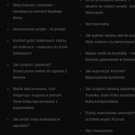
Drzwi przesuwne szklane –
Stoły bukowe i sosnowe –
idealne do małych wnętrz. Sa
nieodłączny element każdego
Warszawie
domu.
Styl kolonialny
Aranżowanie wnętrz – to proste!
Jak wybrać idealny stół do ku
Komfort gości hotelowych zależy
Stoły szklane czy lakierowane
od materaca – materace do łóżek
hotelowych
Wpływ mebli na kontrakty – m
biurowe gabinetowe w Katowi
Jak urządzić sypialnię?
Nowoczesne meble do sypialni z
Jak wyposażyć kuchnie?
drewna
Wyposażenie kuchenne
Meble tapicerowane, czyli
Jak urządzić idealną sypialni
elegancja i wygoda w jednym.
Toaletka, białe łóżko drewnian
Tanie łóżka tapicerowane z
łóżka kontynentalne
pojemnikiem
Rolety materiałowe wewnętrz
Jak zrobić mały wodospad w
architekt wnętrz Poznań
ogrodzie?
Styl nowoczesny