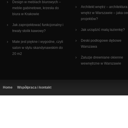
Design w meblach biurowych –
Architekt wnętrz – architektura
meble gabinetowe, krzesła do
wnętrz w Warszawie – jaka c
biura w Krakowie
projektów?
Jak zaprojektować funkcjonalny i
Jak urządzić małą łazienkę?
trwały stolik kawowy?
Deski podłogowe dębowe
Małe jest piękne i wygodne, czyli
Warszawa
salon w stylu skandynawskim do
20 m2
Żaluzje drewniane okienne
wewnętrzne w Warszawie
Home
Współpraca i kontakt