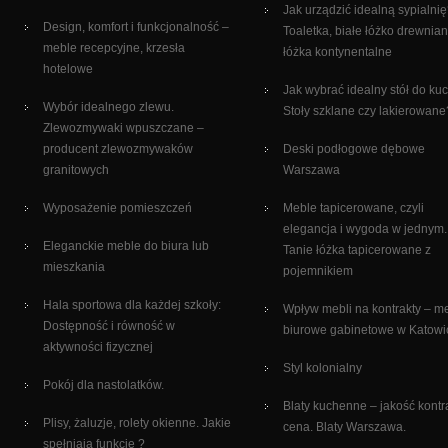
Jak urządzić idealną sypialni
Design, komfort i funkcjonalność –
Toaletka, białe łóżko drewnian
meble recepcyjne, krzesła
łóżka kontynentalne
hotelowe
Jak wybrać idealny stół do ku
Wybór idealnego zlewu.
Stoły szklane czy lakierowane
Zlewozmywaki wpuszczane –
producent zlewozmywaków
Deski podłogowe dębowe
granitowych
Warszawa
Wyposażenie pomieszczeń
Meble tapicerowane, czyli
elegancja i wygoda w jednym.
Eleganckie meble do biura lub
Tanie łóżka tapicerowane z
mieszkania
pojemnikiem
Hala sportowa dla każdej szkoły:
Wpływ mebli na kontrakty – m
Dostępność i równość w
biurowe gabinetowe w Katowi
aktywności fizycznej
Styl kolonialny
Pokój dla nastolatków.
Blaty kuchenne – jakość kontr
Plisy, żaluzje, rolety okienne. Jakie
cena. Blaty Warszawa.
spełniają funkcje ?