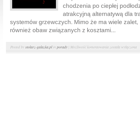
chodzenia po ciepłej podłodz
atrakcyjną alternatywą dla t
systemów grzewczych. Mimo że ma wiele zalet, 
również obaw związanych z kosztami...
Ogrzewanie
Posted by
stolarz-galazka.pl
in
porady
|
Możliwość komentowania
została wyłączona
elektryczne
podłogowe
–
opinie