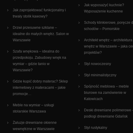
Jak wyposażyć kuchnie?
Jak zaprojektować funkcjonalny i
Wyposażenie kuchenne
trwały stolik kawowy?
Schody klinkierowe, poręcze 
Drzwi przesuwne szklane –
schodów – Pomorskie
idealne do małych wnętrz. Salon w
Warszawie
Architekt wnętrz – architektura
wnętrz w Warszawie – jaka c
Szafa wnękowa – idealna do
projektów?
przedpokoju. Zabudowy wnęk na
wymiar – gdzie tanio w
Styl nowoczesny
Warszawie?
Styl minimalistyczny
Gdzie kupić dobry materac? Sklep
Spójność meblowa – meble
internetowy z materacami – jakie
biurowe na zamówienie w
promocje…
Katowicach
Meble na wymiar – usługi
Deski drewniane polimerowe 
stolarskie Warszawa
podłogi drewniane Gdańsk
Żaluzje drewniane okienne
Styl rustykalny
wewnętrzne w Warszawie