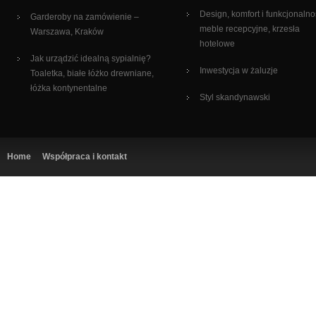
Design, komfort i funkcjonalno
Garderoby na zamówienie –
meble recepcyjne, krzesła
Warszawa, Kraków
hotelowe
Jak urządzić idealną sypialnię?
Inwestycja w żaluzje
Toaletka, białe łóżko drewniane,
łóżka kontynentalne
Styl skandynawski
Home
Współpraca i kontakt