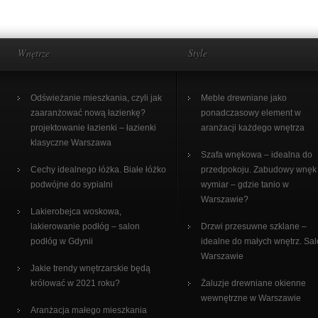
Wnętrze
Style
Odświeżanie mieszkania, czyli jak
Meble drewniane jako
zaaranżować nową łazienkę?
ponadczasowy element w
projektowanie łazienki – łazienki
aranżacji każdego wnętrza
klasyczne Warszawa
Szafa wnękowa – idealna do
Cechy idealnego łóżka. Białe łóżko
przedpokoju. Zabudowy wnęk
podwójne do sypialni
wymiar – gdzie tanio w
Warszawie?
Lakierobejca woskowa,
lakierowanie podłóg – salon
Drzwi przesuwne szklane –
podłóg w Gdynii
idealne do małych wnętrz. Sa
Warszawie
Jakie trendy wnętrzarskie będą
królować w 2021 roku?
Żaluzje drewniane okienne
wewnętrzne w Warszawie
Aranżacja małego mieszkania