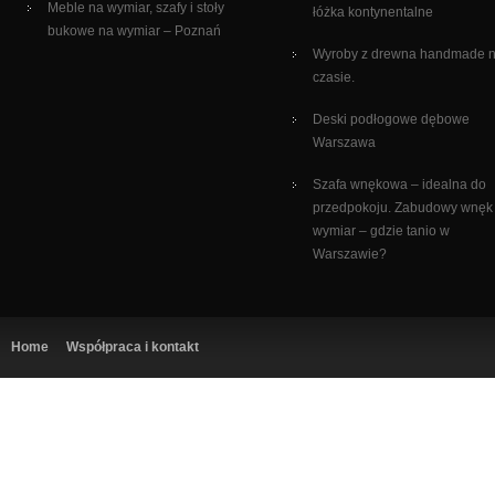
Meble na wymiar, szafy i stoły
łóżka kontynentalne
bukowe na wymiar – Poznań
Wyroby z drewna handmade 
czasie.
Deski podłogowe dębowe
Warszawa
Szafa wnękowa – idealna do
przedpokoju. Zabudowy wnęk
wymiar – gdzie tanio w
Warszawie?
Home
Współpraca i kontakt