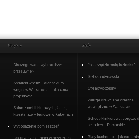
Wnętrze
Style
Dlaczego warto wybrać drzwi
Jak urządzić małą łazienkę?
przesuwne?
Styl skandynawski
Architekt wnętrz – architektura
Styl nowoczesny
wnętrz w Warszawie – jaka cena
projektów?
Żaluzje drewniane okienne
wewnętrzne w Warszawie
Salon z mebli biurowych, fotele,
krzesła, szafy biurowe w Katowiach
Schody klinkierowe, poręcze 
schodów – Pomorskie
Wyposażenie pomieszczeń
Blaty kuchenne – jakość kontr
Jak urządzić gabinet w niewielkim