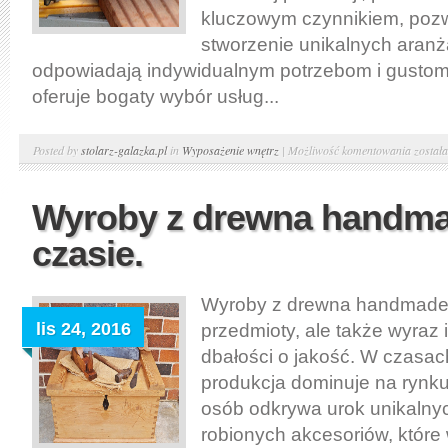
kluczowym czynnikiem, poz
stworzenie unikalnych aranża
odpowiadają indywidualnym potrzebom i gusto
oferuje bogaty wybór usług...
Meble
Posted by
stolarz-galazka.pl
in
Wyposażenie wnętrz
|
Możliwość komentowania
został
na
wymia
Wyroby z drewna handma
–
czasie.
usługi
stolars
Warsz
Wyroby z drewna handmade t
lis 24, 2016
przedmioty, ale także wyraz 
dbałości o jakość. W czasa
produkcja dominuje na rynku
osób odkrywa urok unikalnyc
robionych akcesoriów, które