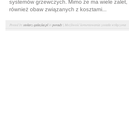
systemów grzewczych. Mimo że ma wiele zalet, 
również obaw związanych z kosztami...
Ogrzewanie
Posted by
stolarz-galazka.pl
in
porady
|
Możliwość komentowania
została wyłączona
elektryczne
podłogowe
–
opinie