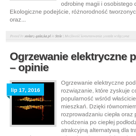
odrobinę magii i osobistego 
Ekologiczne podejście, różnorodność tworzony
oraz...
Wyroby
Posted by
stolarz-galazka.pl
in
Style
|
Możliwość komentowania
została wyłączona
z
drewna
Ogrzewanie elektryczne 
handmade
– opinie
na
czasie.
Ogrzewanie elektryczne pod
lip 17, 2016
rozwiązanie, które zyskuje 
popularność wśród właścicie
mieszkań. Dzięki równomie
rozprowadzaniu ciepła oraz 
chodzenia po ciepłej podłodz
atrakcyjną alternatywą dla t