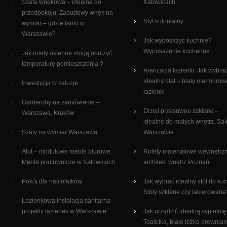
Szafa wnękowa – idealna do
Katowicach
przedpokoju. Zabudowy wnęk na
Styl kolonialny
wymiar – gdzie tanio w
Warszawie?
Jak wyposażyć kuchnie?
Wyposażenie kuchenne
Jak rolety okienne mogą obniżyć
temperaturę pomieszczenia ?
Aranżacja łazienki. Jak wybra
idealny blat – blaty marmurow
Inwestycja w żaluzje
łazienki
Garderoby na zamówienie –
Drzwi przesuwne szklane –
Warszawa, Kraków
idealne do małych wnętrz. Sa
Szafy na wymiar Warszawa
Warszawie
Atut – modułowe meble biurowe.
Rolety materiałowe wewnętrz
Meble pracownicze w Katowicach
architekt wnętrz Poznań
Pokój dla nastolatków.
Jak wybrać idealny stół do ku
Stoły szklane czy lakierowane
Łazienkowa instalacja sanitarna –
projekty łazienek w Warszawie
Jak urządzić idealną sypialni
Toaletka, białe łóżko drewnian