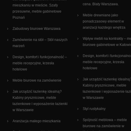
cena. Blaty Warszawa.
mieszkaniu w mieście. Szafy
przesuwne, meble gabinetowe
Meble drewniane jako
Poznań
ponadczasowy element w
aranżacji każdego wnętrza
Zabudowy biurowe Warszawa
Wpływ mebli na kontrakty – m
Zamówienie na stół – Stół naszych
biurowe gabinetowe w Katowi
marzeń
Design, komfort i funkcjonalno
Design, komfort i funkcjonalność –
meble recepcyjne, krzesła
meble recepcyjne, krzesła
hotelowe
hotelowe
Jak urządzić łazienkę idealną
Meble biurowe na zamówienie
Kabiny prysznicowe, meble
Jak urządzić łazienkę idealną?
łazienkowe i wyposażenie łaz
Kabiny prysznicowe, meble
w Warszawie
łazienkowe i wyposażenie łazienki
Styl rustykalny
w Warszawie
Spójność meblowa – meble
Aranżacja małego mieszkania
biurowe na zamówienie w