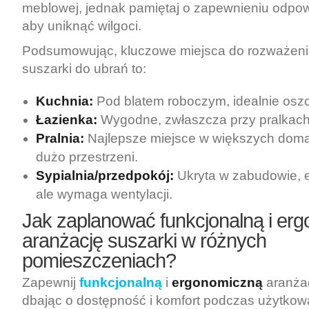
meblowej, jednak pamiętaj o zapewnieniu odpowi
aby uniknąć wilgoci.
Podsumowując, kluczowe miejsca do rozważenia
suszarki do ubrań to:
Kuchnia:
Pod blatem roboczym, idealnie osz
Łazienka:
Wygodne, zwłaszcza przy pralkach
Pralnia:
Najlepsze miejsce w większych doma
dużo przestrzeni.
Sypialnia/przedpokój:
Ukryta w zabudowie, e
ale wymaga wentylacji.
Jak zaplanować
funkcjonalną
i er
aranżację suszarki w różnych
pomieszczeniach?
Zapewnij
funkcjonalną
i
ergonomiczną
aranżac
dbając o dostępność i komfort podczas użytkow