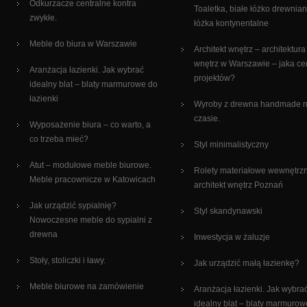
Odkurzacze centralne kontra
Toaletka, białe łóżko drewnian
zwykłe.
łóżka kontynentalne
Meble do biura w Warszawie
Architekt wnętrz – architektura
wnętrz w Warszawie – jaka c
Aranżacja łazienki. Jak wybrać
projektów?
idealny blat – blaty marmurowe do
łazienki
Wyroby z drewna handmade 
czasie.
Wyposażenie biura – co warto, a
co trzeba mieć?
Styl minimalistyczny
Atut – modułowe meble biurowe.
Rolety materiałowe wewnętrz
Meble pracownicze w Katowicach
architekt wnętrz Poznań
Jak urządzić sypialnię?
Styl skandynawski
Nowoczesne meble do sypialni z
drewna
Inwestycja w żaluzje
Stoły, stoliczki i ławy.
Jak urządzić małą łazienkę?
Meble biurowe na zamówienie
Aranżacja łazienki. Jak wybra
idealny blat – blaty marmurow