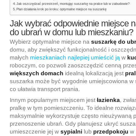
Jak oszczędzać przestrzeń, montując suszarkę na pralce lub w zabudowie?
Plan działania krok po kroku: optymalne miejsce na suszarkę
Jak wybrać odpowiednie miejsce n
do ubrań w domu lub mieszkaniu?
Wybierz optymalne miejsce na
suszarkę do ub
domu, aby zwiększyć funkcjonalność i oszczędn
małych
mieszkaniach najlepiej umieścić ją
w
ku
roboczym, co pozwoli zaoszczędzić cenną prze
większych domach
idealną lokalizacją jest
pral
suszarka może być wygodnie umiejscowiona w są
co ułatwia transport prania.
Innym popularnym miejscem jest
łazienka
, zwł
pralkę w tym pomieszczeniu. To idealne rozwiąza
maksymalnie wykorzystuje często nieużywaną pr
przenoszenie ubrań. Gdy planujesz ukryć susza
umieszczenie jej w
sypialni
lub
przedpokoju
w 