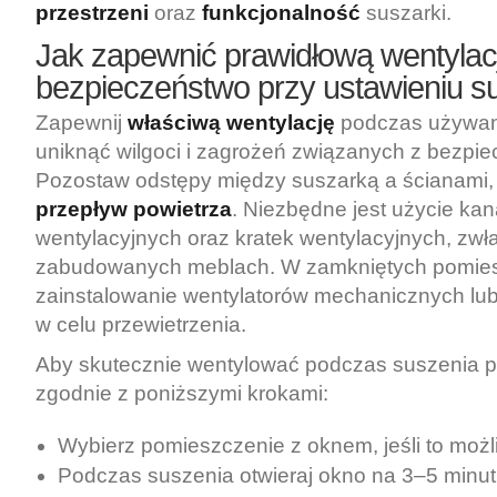
przestrzeni
oraz
funkcjonalność
suszarki.
Jak zapewnić prawidłową wentylacj
bezpieczeństwo przy ustawieniu s
Zapewnij
właściwą wentylację
podczas używani
uniknąć wilgoci i zagrożeń związanych z bezpi
Pozostaw odstępy między suszarką a ścianami,
przepływ powietrza
. Niezbędne jest użycie ka
wentylacyjnych oraz kratek wentylacyjnych, zw
zabudowanych meblach. W zamkniętych pomie
zainstalowanie wentylatorów mechanicznych lub
w celu przewietrzenia.
Aby skutecznie wentylować podczas suszenia pr
zgodnie z poniższymi krokami:
Wybierz pomieszczenie z oknem, jeśli to możl
Podczas suszenia otwieraj okno na 3–5 minu