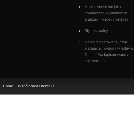
Meble drewniane jako
ponadczasowy element w
aranżacji każdego wnętrza
Styl rustykalny
Meble tapicerowane, czyli
elegancja i wygoda w jednym.
Tanie łóżka tapicerowane z
pojemnikiem
Home
Współpraca i kontakt