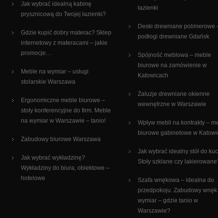
Jak wybrać idealną kabinę
łazienki
prysznicową do Twojej łazienki?
Deski drewniane polimerowe 
Gdzie kupić dobry materac? Sklep
podłogi drewniane Gdańsk
internetowy z materacami – jakie
promocje…
Spójność meblowa – meble
biurowe na zamówienie w
Meble na wymiar – usługi
Katowicach
stolarskie Warszawa
Żaluzje drewniane okienne
Ergonomiczne meble biurowe –
wewnętrzne w Warszawie
stoły konferencyjne do firm. Meble
na wymiar w Warszawie – tanio!
Wpływ mebli na kontrakty – m
biurowe gabinetowe w Katowi
Zabudowy biurowe Warszawa
Jak wybrać idealny stół do ku
Jak wybrać wykładzinę?
Stoły szklane czy lakierowane
Wykładziny do biura, obiektowe –
hotelowe
Szafa wnękowa – idealna do
przedpokoju. Zabudowy wnęk
wymiar – gdzie tanio w
Warszawie?