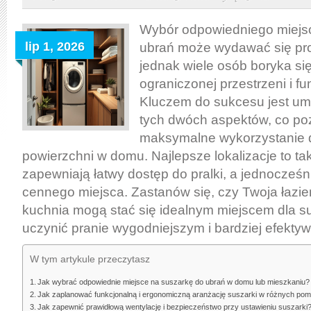
zaplanować
miejsce
Wybór odpowiedniego miejs
na
lip 1, 2026
ubrań może wydawać się pr
suszarkę
jednak wiele osób boryka s
do
ograniczonej przestrzeni i fu
ubrań,
Kluczem do sukcesu jest um
by
tych dwóch aspektów, co po
połączyć
maksymalne wykorzystanie 
funkcjonalność
powierzchni w domu. Najlepsze lokalizacje to tak
z
zapewniają łatwy dostęp do pralki, a jednocześn
oszczędnością
cennego miejsca. Zastanów się, czy Twoja łazien
przestrzeni
kuchnia mogą stać się idealnym miejscem dla su
uczynić pranie wygodniejszym i bardziej efekty
W tym artykule przeczytasz
Jak wybrać odpowiednie miejsce na suszarkę do ubrań w domu lub mieszkaniu?
Jak zaplanować funkcjonalną i ergonomiczną aranżację suszarki w różnych po
Jak zapewnić prawidłową wentylację i bezpieczeństwo przy ustawieniu suszarki