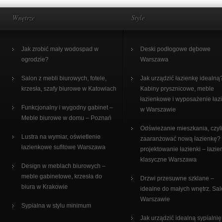
Wnętrze
Style
Jak zrobić mały wodospad w
Deski podłogowe dębowe
ogrodzie?
Warszawa
Salon z mebli biurowych, fotele,
Jak urządzić łazienkę idealną
krzesła, szafy biurowe w Katowiach
Kabiny prysznicowe, meble
łazienkowe i wyposażenie łaz
Funkcjonalny i wygodny gabinet –
w Warszawie
Meble biurowe w domu – Poznań
Odświeżanie mieszkania, czyli
Lustra na wymiar, oświetlenie
zaaranżować nową łazienkę?
łazienkowe sufitowe Warszawa
projektowanie łazienki – łazie
klasyczne Warszawa
Design w meblach biurowych –
meble gabinetowe, krzesła do
Drzwi przesuwne szklane –
biura w Krakowie
idealne do małych wnętrz. Sa
Warszawie
Sypialna w stylu minimum
Jak urządzić idealną sypialni