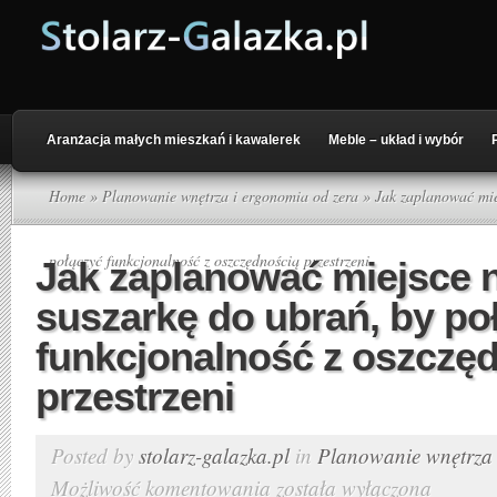
Aranżacja małych mieszkań i kawalerek
Meble – układ i wybór
Home
»
Planowanie wnętrza i ergonomia od zera
» Jak zaplanować mie
połączyć funkcjonalność z oszczędnością przestrzeni
Jak zaplanować miejsce 
suszarkę do ubrań, by po
funkcjonalność z oszczę
przestrzeni
Posted by
stolarz-galazka.pl
in
Planowanie wnętrza 
Możliwość komentowania
została wyłączona
Jak