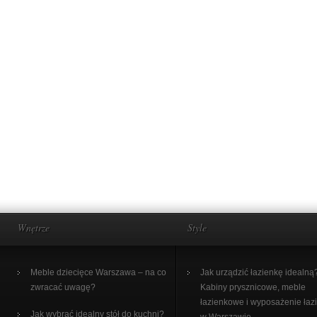
Wnętrze
Style
Meble dziecięce Warszawa – na co
Jak urządzić łazienkę idealną
zwracać uwagę?
Kabiny prysznicowe, meble
łazienkowe i wyposażenie łaz
Jak wybrać idealny stół do kuchni?