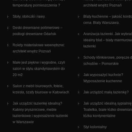
temperaturę pomieszczenia ?
architekt wnętrz Poznań
Stoły, stoliczki i ławy.
Blaty kuchenne – jakość kontr
cena. Blaty Warszawa.
Deski drewniane polimerowe –
podłogi drewniane Gdańsk
Aranżacja łazienki. Jak wybra
idealny blat – blaty marmurow
Rolety materiałowe wewnętrzne:
łazienki
architekt wnętrz Poznań
Schody klinkierowe, poręcze 
Małe jest piękne i wygodne, czyli
schodów – Pomorskie
salon w stylu skandynawskim do
20 m2
Jak wyposażyć kuchnie?
Wyposażenie kuchenne
Salon z mebli biurowych, fotele,
krzesła, szafy biurowe w Katowiach
Jak urządzić małą łazienkę?
Jak urządzić łazienkę idealną?
Jak urządzić idealną sypialni
Kabiny prysznicowe, meble
Toaletka, białe łóżko drewnian
łazienkowe i wyposażenie łazienki
łóżka kontynentalne
w Warszawie
Styl kolonialny