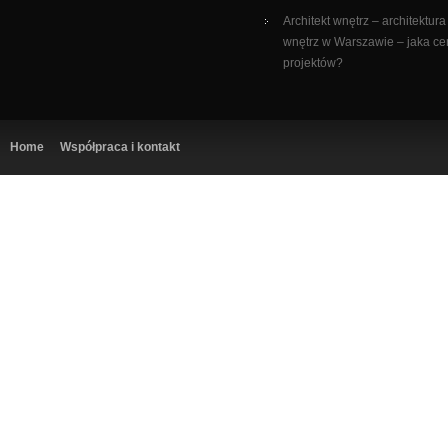
Architekt wnętrz – architektura
wnętrz w Warszawie – jaka c
projektów?
Home
Współpraca i kontakt