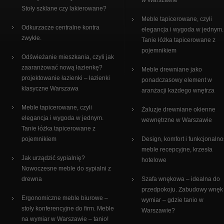
w Warszawie
Stoły szklane czy lakierowane?
Meble tapicerowane, czyli
Odkurzacze centralne kontra
elegancja i wygoda w jednym.
zwykłe.
Tanie łóżka tapicerowane z
pojemnikiem
Odświeżanie mieszkania, czyli jak
zaaranżować nową łazienkę?
Meble drewniane jako
projektowanie łazienki – łazienki
ponadczasowy element w
klasyczne Warszawa
aranżacji każdego wnętrza
Meble tapicerowane, czyli
Żaluzje drewniane okienne
elegancja i wygoda w jednym.
wewnętrzne w Warszawie
Tanie łóżka tapicerowane z
pojemnikiem
Design, komfort i funkcjonalno
meble recepcyjne, krzesła
Jak urządzić sypialnię?
hotelowe
Nowoczesne meble do sypialni z
drewna
Szafa wnękowa – idealna do
przedpokoju. Zabudowy wnęk
Ergonomiczne meble biurowe –
wymiar – gdzie tanio w
stoły konferencyjne do firm. Meble
Warszawie?
na wymiar w Warszawie – tanio!