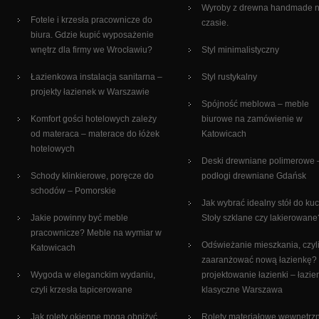
Wyroby z drewna handmade 
Fotele i krzesła pracownicze do
czasie.
biura. Gdzie kupić wyposażenie
wnętrz dla firmy we Wrocławiu?
Styl minimalistyczny
Łazienkowa instalacja sanitarna –
Styl rustykalny
projekty łazienek w Warszawie
Spójność meblowa – meble
Komfort gości hotelowych zależy
biurowe na zamówienie w
od materaca – materace do łóżek
Katowicach
hotelowych
Deski drewniane polimerowe 
Schody klinkierowe, poręcze do
podłogi drewniane Gdańsk
schodów – Pomorskie
Jak wybrać idealny stół do ku
Jakie powinny być meble
Stoły szklane czy lakierowane
pracownicze? Meble na wymiar w
Odświeżanie mieszkania, czyli
Katowicach
zaaranżować nową łazienkę?
Wygoda w eleganckim wydaniu,
projektowanie łazienki – łazie
czyli krzesła tapicerowane
klasyczne Warszawa
Jak rolety okienne mogą obniżyć
Rolety materiałowe wewnętrz