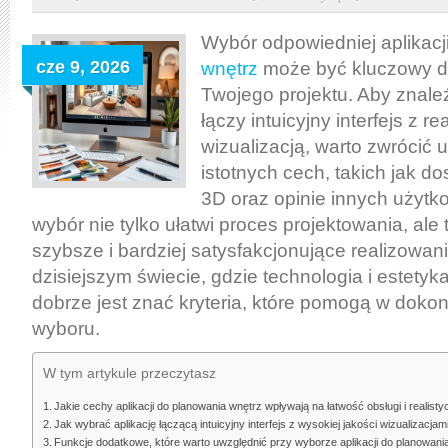
do
planowania
Wybór odpowiedniej aplikacj
wnętrz:
cze 9, 2026
wnętrz
może być kluczowy d
jak
Twojego projektu. Aby znaleź
wybrać
łączy intuicyjny interfejs z re
narzędzie
wizualizacją, warto zwrócić 
łączące
istotnych cech, takich jak do
łatwość
3D oraz opinie innych użyt
obsługi
wybór nie tylko ułatwi proces projektowania, ale
z
szybsze i bardziej satysfakcjonujące realizowa
realistyczną
dzisiejszym świecie, gdzie technologia i estetyk
wizualizacją
dobrze jest znać kryteria, które pomogą w doko
wyboru.
W tym artykule przeczytasz
Jakie cechy aplikacji do planowania wnętrz wpływają na łatwość obsługi i realisty
Jak wybrać aplikację łączącą intuicyjny interfejs z wysokiej jakości wizualizacjam
Funkcje dodatkowe, które warto uwzględnić przy wyborze aplikacji do planowani