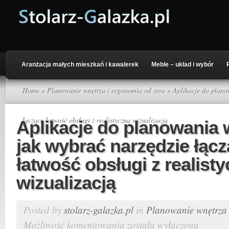
Aranżacja małych mieszkań i kawalerek
Meble – układ i wybór
Home
»
Planowanie wnętrza i ergonomia od zera
» Aplikacje do plano
łączące łatwość obsługi z realistyczną wizualizacją
Aplikacje do planowania 
jak wybrać narzędzie łąc
łatwość obsługi z realist
wizualizacją
Posted by
stolarz-galazka.pl
in
Planowanie wnętrza 
Możliwość komentowania
została wyłączona
Aplikacje