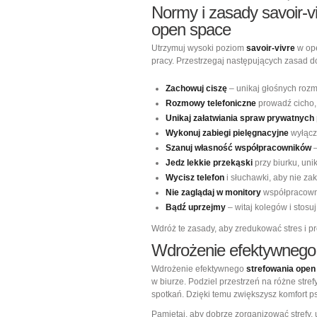
Normy i zasady savoir-v
open space
Utrzymuj wysoki poziom
savoir-vivre
w ope
pracy. Przestrzegaj następujących zasad do
Zachowuj ciszę
– unikaj głośnych rozm
Rozmowy telefoniczne
prowadź cicho, 
Unikaj załatwiania spraw prywatnych
Wykonuj zabiegi pielęgnacyjne
wyłączn
Szanuj własność współpracowników
–
Jedz lekkie przekąski
przy biurku, uni
Wycisz telefon
i słuchawki, aby nie za
Nie zaglądaj w monitory
współpracowni
Bądź uprzejmy
– witaj kolegów i stosu
Wdróż te zasady, aby zredukować stres i 
Wdrożenie efektywnego 
Wdrożenie efektywnego
strefowania open
w biurze. Podziel przestrzeń na różne strefy
spotkań. Dzięki temu zwiększysz komfort p
Pamiętaj, aby dobrze zorganizować strefy,