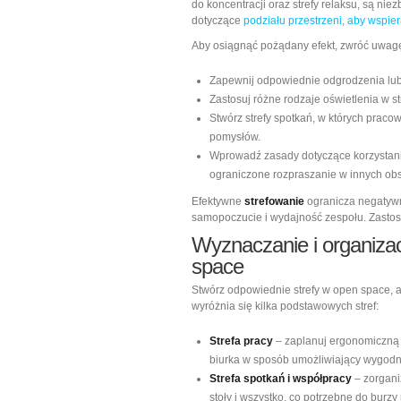
do koncentracji oraz strefy relaksu, są ni
dotyczące
podziału przestrzeni, aby wspie
Aby osiągnąć pożądany efekt, zwróć uwagę
Zapewnij odpowiednie odgrodzenia lub
Zastosuj różne rodzaje oświetlenia w s
Stwórz strefy spotkań, w których pra
pomysłów.
Wprowadź zasady dotyczące korzystania z
ograniczone rozpraszanie w innych ob
Efektywne
strefowanie
ogranicza negatywne
samopoczucie i wydajność zespołu. Zastosu
Wyznaczanie i organiza
space
Stwórz odpowiednie strefy w open space, 
wyróżnia się kilka podstawowych stref:
Strefa pracy
– zaplanuj ergonomiczną p
biurka w sposób umożliwiający wygodn
Strefa spotkań i współpracy
– zorgani
stoły i wszystko, co potrzebne do burz