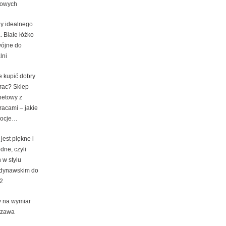
lowych
y idealnego
. Białe łóżko
ójne do
lni
e kupić dobry
rac? Sklep
netowy z
racami – jakie
ocje…
jest piękne i
dne, czyli
 w stylu
dynawskim do
2
y na wymiar
szawa