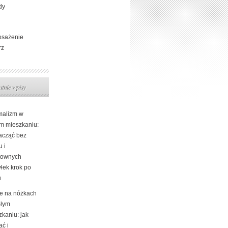
dy
sażenie
rz
atnie wpisy
malizm w
m mieszkaniu:
zacząć bez
u i
townych
łek krok po
u
e na nóżkach
łym
kaniu: jak
ać i