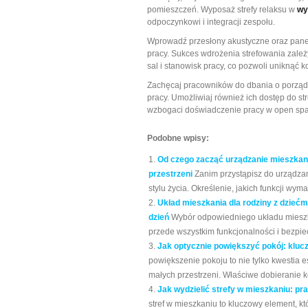
pomieszczeń. Wyposaż strefy relaksu w
wy
odpoczynkowi i integracji zespołu.
Wprowadź przesłony akustyczne oraz panel
pracy. Sukces wdrożenia strefowania zale
sal i stanowisk pracy, co pozwoli uniknąć k
Zachęcaj pracowników do dbania o porzą
pracy. Umożliwiaj również ich dostęp do s
wzbogaci doświadczenie pracy w open spa
Podobne wpisy:
Od czego zacząć urządzanie mieszkania
przestrzeni
Zanim przystąpisz do urządzan
stylu życia. Określenie, jakich funkcji wym
Układ mieszkania dla rodziny z dziećm
dzień
Wybór odpowiedniego układu mieszkani
przede wszystkim funkcjonalności i bezpie
Jak optycznie powiększyć pokój: kluc
powiększenie pokoju to nie tylko kwestia e
małych przestrzeni. Właściwe dobieranie kol
Jak wydzielić strefy w mieszkaniu: pra
stref w mieszkaniu to kluczowy element, kt