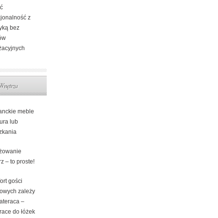
yć
cjonalność z
tyką bez
ów
żacyjnych
Wnętrza
anckie meble
ura lub
zkania
żowanie
z – to proste!
ort gości
lowych zależy
ateraca –
race do łóżek