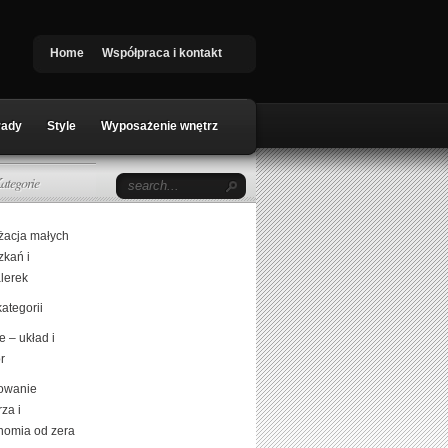
Home
Współpraca i kontakt
rady
Style
Wyposażenie wnętrz
ategorie
żacja małych
zkań i
lerek
ategorii
 – układ i
r
owanie
za i
nomia od zera