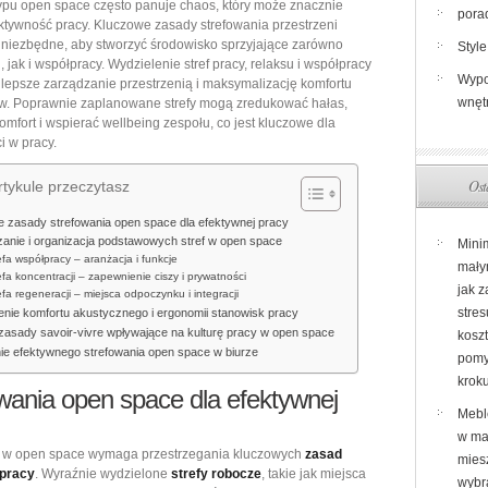
ypu open space często panuje chaos, który może znacznie
space:
pora
ktywność pracy. Kluczowe zasady strefowania przestrzeni
kluczowe
 niezbędne, aby stworzyć środowisko sprzyjające zarówno
Style
zasady
, jak i współpracy. Wydzielenie stref pracy, relaksu i współpracy
Wypo
lepsze zarządzanie przestrzenią i maksymalizację komfortu
podziału
wnęt
w. Poprawnie zaplanowane strefy mogą zredukować hałas,
przestrzeni
omfort i wspierać wellbeing zespołu, co jest kluczowe dla
dla
i w pracy.
efektywnej
Ost
tykule przeczytasz
i
komfortowej
 zasady strefowania open space dla efektywnej pracy
nie i organizacja podstawowych stref w open space
pracy
Mini
efa współpracy – aranżacja i funkcje
mały
w
efa koncentracji – zapewnienie ciszy i prywatności
jak 
biurze
efa regeneracji – miejsca odpoczynku i integracji
stres
nie komfortu akustycznego i ergonomii stanowisk pracy
zasady savoir-vivre wpływające na kulturę pracy w open space
kosz
e efektywnego strefowania open space w biurze
pomy
krok
wania open space dla efektywnej
Mebl
w ma
cy w open space wymaga przestrzegania kluczowych
zasad
miesz
pracy
. Wyraźnie wydzielone
strefy robocze
, takie jak miejsca
wybr