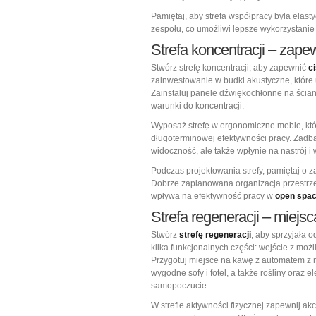
Pamiętaj, aby strefa współpracy była elast
zespołu, co umożliwi lepsze wykorzystanie 
Strefa koncentracji – zapew
Stwórz strefę koncentracji, aby zapewnić
c
zainwestowanie w budki akustyczne, które u
Zainstaluj panele dźwiękochłonne na ścian
warunki do koncentracji.
Wyposaż strefę w ergonomiczne meble, któr
długoterminowej efektywności pracy. Zadbaj
widoczność, ale także wpłynie na nastrój i
Podczas projektowania strefy, pamiętaj o
Dobrze zaplanowana organizacja przestrzen
wpływa na efektywność pracy w
open spa
Strefa regeneracji – miejsc
Stwórz
strefę regeneracji
, aby sprzyjała 
kilka funkcjonalnych części: wejście z możl
Przygotuj miejsce na kawę z automatem z 
wygodne sofy i fotel, a także rośliny oraz 
samopoczucie.
W strefie aktywności fizycznej zapewnij akc