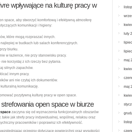
ivre wpływające na kulturę pracy w
list
wrze
n space, aby stworzyć komfortową i efektywną atmosferę
kwie
tyczących komunikacji i higieny:
luty 
ów, które mogą rozpraszać innych.
lipie
najlepiej w budkach lub salach konferencyjnych.
przy biurku.
lipie
ie w łazience, nie przy stanowisku pracy.
maj 
 nie korzystaj z ich rzeczy bez pytania.
kaj silnych zapachów.
kwie
kłócać innym pracy.
czer
ków ani nie czytaj ich dokumentów.
j kulturalną komunikację.
maj 
promować pozytywną kulturę pracy w open space.
kwie
strefowania open space w biurze
styc
 space
zaczyna się od wyznaczenia funkcjonalnych obszarów
grud
, takie jak strefy pracy indywidualnej, wspólnej, relaksu oraz
list
sychiczny pracowników i poprawisz ich efektywność.
 uwzględniając przepisy dotyczące powierzchni oraz wysokości
czer