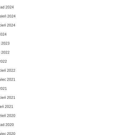
opad 2024
sień 2024
cień 2024
2024
c 2023
c 2022
2022
cień 2022
wiec 2021
2021
cień 2021
zeń 2021
zień 2020
opad 2020
wiec 2020