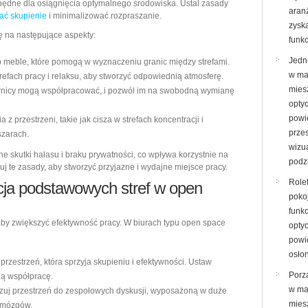
ezbędne dla osiągnięcia optymalnego środowiska. Ustal zasady
aran
rać skupienie
i minimalizować rozpraszanie.
zyska
 na następujące aspekty:
funk
Jedn
 meble, które pomogą w wyznaczeniu granic między strefami.
w ma
trefach pracy i relaksu, aby stworzyć odpowiednią atmosferę.
miesz
cownicy mogą współpracować, i pozwól im na swobodną wymianę
opty
powi
 przestrzeni, takie jak cisza w strefach koncentracji i
prze
szarach.
wizu
 skutki hałasu i braku prywatności, co wpływa korzystnie na
podz
j te zasady, aby stworzyć przyjazne i wydajne miejsce pracy.
Role
cja podstawowych stref w open
poko
funkc
aby zwiększyć efektywność pracy. W biurach typu open space
opty
powi
osło
rzestrzeń, która sprzyja skupieniu i efektywności. Ustaw
Porz
ą współpracę.
w ma
zuj przestrzeń do zespołowych dyskusji, wyposażoną w duże
miesz
y mózgów.