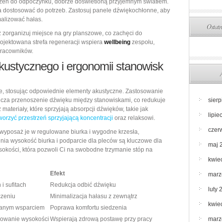
trzeń do odpoczynku, dobrze doświetloną przyjemnym światłem.
a dostosować do potrzeb. Zastosuj panele dźwiękochłonne, aby
malizować hałas.
Ostatn
z zorganizuj miejsce na gry planszowe, co zachęci do
rojektowana strefa regeneracji wspiera
wellbeing
zespołu,
pracowników.
kustycznego i ergonomii stanowisk
, stosując odpowiednie elementy akustyczne. Zastosowanie
nicza przenoszenie dźwięku między stanowiskami, co redukuje
sier
materiały, które sprzyjają absorpcji dźwięków, takie jak
lipie
worzyć przestrzeń sprzyjającą koncentracji
oraz relaksowi.
czer
wyposaż je w regulowane biurka i wygodne krzesła,
a wysokość biurka i podparcie dla pleców są kluczowe dla
maj 
sokości, która pozwoli Ci na swobodne trzymanie stóp na
kwie
Efekt
marz
 i sufitach
Redukcja odbić dźwięku
luty 
zeniu
Minimalizacja hałasu z zewnątrz
kwie
wanym wsparciem
Poprawa komfortu siedzenia
sowanie wysokości
Wspierają zdrową postawę przy pracy
marz