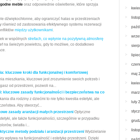
godne meble
oraz odpowiednie oświetlenie, które sprzyja
kwie
list
e dźwiękochłonne, aby ograniczyć hałas w przestrzeniach
ży również od zastosowania efektywnego systemu rezerwacji
paźd
onfliktów
między użytkownikami
.
wrze
dek w wspólnych
strefach, co wpłynie na pozytywną atmosferę
tref na świeżym powietrzu, gdy to możliwe, co dodatkowo
sier
ce.
lipie
czer
: kluczowe kroki dla funkcjonalnej i komfortowej
maj 
ia mieszkania, kluczowe jest zrozumienie swoich potrzeb i
kwie
agasz od przestrzeni, pozwoli na...
i: kluczowe zasady funkcjonalności i bezpieczeństwa na co
marz
a dla rodziny z dziećmi to nie tylko kwestia estetyki, ale
luty 
czeństwa. Aby stworzyć...
styc
zowe zasady aranżacji małych przestrzeni
Optyczne
stetyki, ale także funkcjonalności, szczególnie w przypadku
grud
orów, światła i...
list
ktyczne metody podziału i aranżacji przestrzeni
Wydzielanie
óry wpływa na funkcjonalność i estetykę przestrzeni. Dzięki
paźd