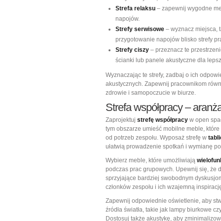
Strefa relaksu
– zapewnij wygodne meb
napojów.
Strefy serwisowe
– wyznacz miejsca, t
przygotowanie napojów blisko strefy pr
Strefy ciszy
– przeznacz te przestrzeni
ścianki lub panele akustyczne dla lepsz
Wyznaczając te strefy, zadbaj o ich odpowi
akustycznych. Zapewnij pracownikom równie
zdrowie i samopoczucie w biurze.
Strefa współpracy – aranżac
Zaprojektuj
strefę współpracy
w open space
tym obszarze umieść mobilne meble, które
od potrzeb zespołu. Wyposaż strefę w
tabl
ułatwią prowadzenie spotkań i wymianę p
Wybierz meble, które umożliwiają
wielofu
podczas prac grupowych. Upewnij się, że do
sprzyjające bardziej swobodnym dyskusjom
członków zespołu i ich wzajemną inspiracj
Zapewnij odpowiednie oświetlenie, aby st
źródła światła, takie jak lampy biurkowe cz
Dostosuj także akustykę, aby zminimalizow