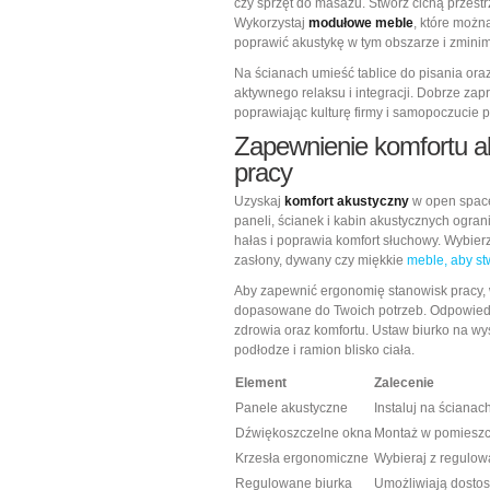
czy sprzęt do masażu. Stwórz cichą przes
Wykorzystaj
modułowe meble
, które możn
poprawić akustykę w tym obszarze i zmini
Na ścianach umieść tablice do pisania ora
aktywnego relaksu i integracji. Dobrze zap
poprawiając kulturę firmy i samopoczucie 
Zapewnienie komfortu a
pracy
Uzyskaj
komfort akustyczny
w open space
paneli, ścianek i kabin akustycznych ogra
hałas i poprawia komfort słuchowy. Wybierz 
zasłony, dywany czy miękkie
meble, aby st
Aby zapewnić ergonomię stanowisk pracy, 
dopasowane do Twoich potrzeb. Odpowiedni
zdrowia oraz komfortu. Ustaw biurko na wy
podłodze i ramion blisko ciała.
Element
Zalecenie
Panele akustyczne
Instaluj na ścianach
Dźwiękoszczelne okna
Montaż w pomieszc
Krzesła ergonomiczne
Wybieraj z regulo
Regulowane biurka
Umożliwiają dosto