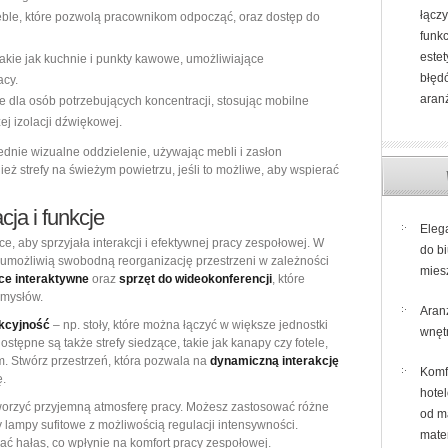
łącz
le, które pozwolą pracownikom odpocząć, oraz dostęp do
funk
este
akie jak kuchnie i punkty kawowe, umożliwiające
błęd
acy.
aran
e dla osób potrzebujących koncentracji, stosując mobilne
ej izolacji dźwiękowej.
ednie wizualne oddzielenie, używając mebli i zasłon
ż strefy na świeżym powietrzu, jeśli to możliwe, aby wspierać
ja i funkcje
Eleg
, aby sprzyjała interakcji i efektywnej pracy zespołowej. W
do bi
 umożliwią swobodną reorganizację przestrzeni w zależności
mies
ice interaktywne
oraz
sprzęt do wideokonferencji
, które
omysłów.
Aran
nkcyjność
– np. stoły, które można łączyć w większe jednostki
wnętr
stępne są także strefy siedzące, takie jak kanapy czy fotele,
. Stwórz przestrzeń, która pozwala na
dynamiczną interakcję
Komf
ę.
hote
worzyć przyjemną atmosferę pracy. Możesz zastosować różne
od m
y lampy sufitowe z możliwością regulacji intensywności.
mate
ać hałas, co wpłynie na komfort pracy zespołowej.