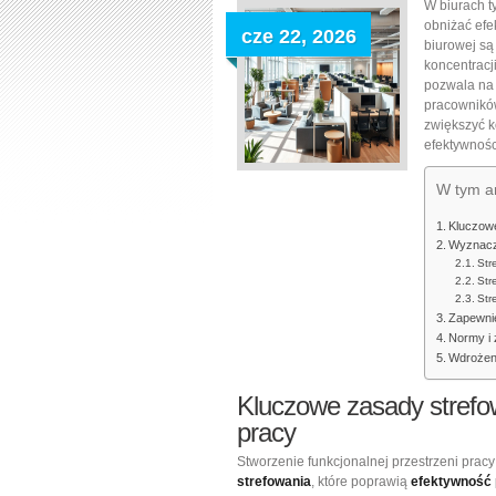
W biurach t
obniżać efe
cze 22, 2026
biurowej są
koncentracji
pozwala na 
pracownikó
zwiększyć k
efektywnośc
W tym ar
Kluczowe
Wyznacza
Str
Str
Str
Zapewnie
Normy i 
Wdrożeni
Kluczowe zasady strefo
pracy
Stworzenie funkcjonalnej przestrzeni pra
strefowania
, które poprawią
efektywność 