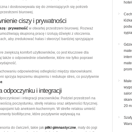
hote
yczna i dostosowywała się do zmieniających się potrzeb
przestrzeni biurowej.
Cech
nienie ciszy i prywatności
łóżka
podw
iszę
i
prywatność
w otwartej przestrzeni biurowej. Rozważ
sypia
możliwiają skupioną pracę i izolują dźwięki z otoczenia.
ach, aby zredukować hałas i stworzyć bardziej sprzyjające
Gdzi
mate
e zwiększą komfort użytkowników, co jest kluczowe dla
inter
 także o odpowiednie oświetlenie, które nie tylko poprawi
 wydajność.
mate
prom
 zachowaniu odpowiedniej odległości między stanowiskami.
i sprzyja lepszemu skupieniu i redukuje stres, co pozytywnie
Małe 
ce
.
wygo
a odpoczynku i integracji
salon
odpoczynkowi i integracji pracowników. Podziel przestrzeń na
skan
iwością poczęstunku, strefę relaksu oraz aktywności fizycznej.
20 m
napojami lub aneksem kuchennym. W strefie relaksu umieść
elementy biofilityczne, które pozytywnie wpływają na
Szaf
War
esoria do ćwiczeń, takie jak
piłki gimnastyczne
, maty do jogi