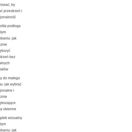
żować, by
ć przestrzeń i
cjonalność
olita podłoga
łym
kaniu: jak
cznie
ększyć
strzeń bez
alnych
iałów
ty do małego
ju: jak wybrać
jonalne i
cznie
ększające
ny okienne
ądek wizualny
łym
kaniu: jak