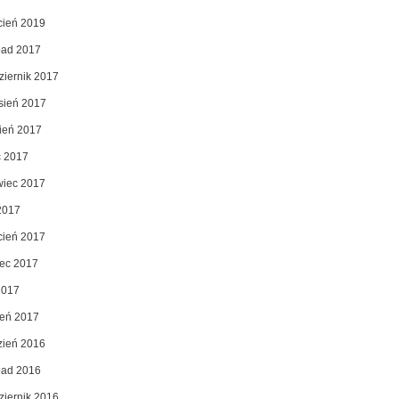
cień 2019
opad 2017
ziernik 2017
sień 2017
pień 2017
c 2017
wiec 2017
2017
cień 2017
ec 2017
2017
zeń 2017
zień 2016
opad 2016
ziernik 2016