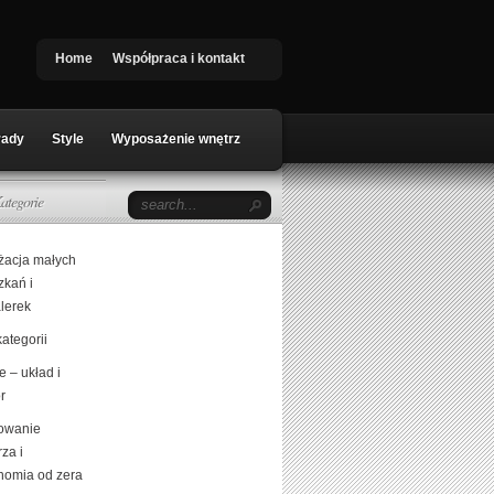
Home
Współpraca i kontakt
rady
Style
Wyposażenie wnętrz
ategorie
żacja małych
zkań i
lerek
ategorii
 – układ i
r
owanie
za i
nomia od zera