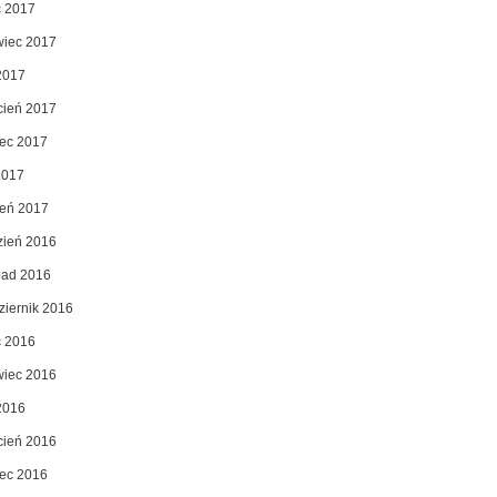
c 2017
wiec 2017
2017
cień 2017
ec 2017
2017
zeń 2017
zień 2016
opad 2016
ziernik 2016
c 2016
wiec 2016
2016
cień 2016
ec 2016