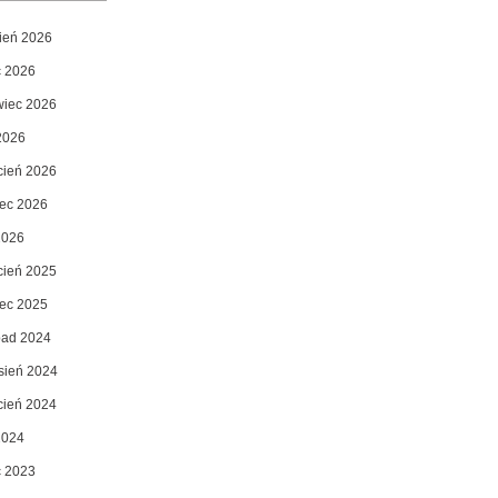
pień 2026
c 2026
wiec 2026
2026
cień 2026
ec 2026
2026
cień 2025
ec 2025
opad 2024
sień 2024
cień 2024
2024
c 2023