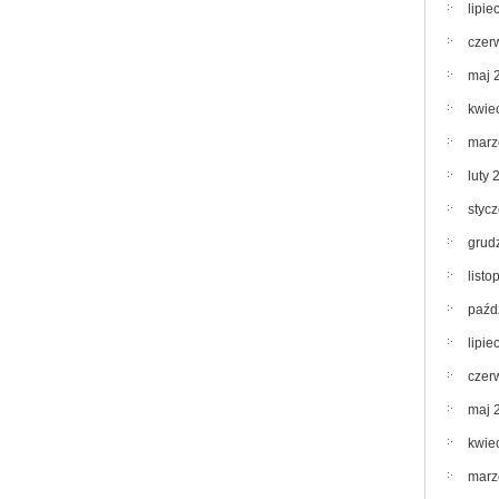
lipie
czer
maj 
kwie
marz
luty 
styc
grud
list
paźd
lipie
czer
maj 
kwie
marz