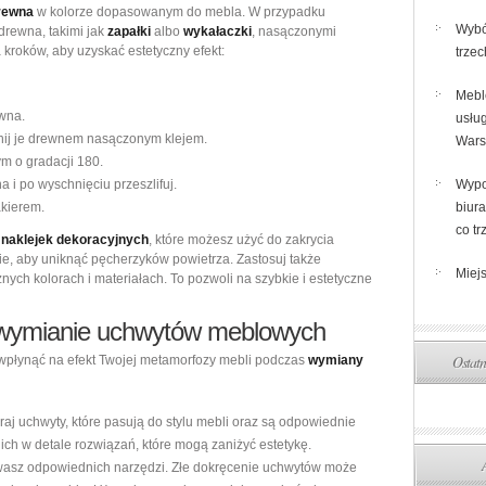
drewna
w kolorze dopasowanym do mebla. W przypadku
Wybó
drewna, takimi jak
zapałki
albo
wykałaczki
, nasączonymi
a kroków, aby uzyskać estetyczny efekt:
trze
Mebl
ewna.
usług
nij je drewnem nasączonym klejem.
War
m o gradacji 180.
 i po wyschnięciu przeszlifuj.
Wypo
akierem.
biura
co t
b
naklejek dekoracyjnych
, które możesz użyć do zakrycia
nie, aby uniknąć pęcherzyków powietrza. Zastosuj także
Miejs
żnych kolorach i materiałach. To pozwoli na szybkie i estetyczne
y wymianie uchwytów meblowych
Ostatn
wpłynąć na efekt Twojej metamorfozy mebli podczas
wymiany
aj uchwyty, które pasują do stylu mebli oraz są odpowiednie
gich w detale rozwiązań, które mogą zaniżyć estetykę.
wasz odpowiednich narzędzi. Złe dokręcenie uchwytów może