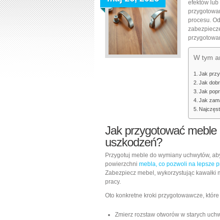
efektów lub
przygotowan
procesu. O
zabezpiecze
przygotowan
W tym ar
Jak prz
Jak dobr
Jak pop
Jak zam
Najczęs
Jak przygotować meble
uszkodzeń?
Przygotuj meble do wymiany uchwytów, ab
powierzchni
mebla, co pozwoli na lepsze p
Zabezpiecz mebel, wykorzystując kawałki m
pracy.
Oto konkretne kroki przygotowawcze, któr
Zmierz rozstaw otworów w starych uch