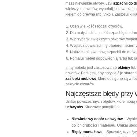
masz niewielkie otwory, użyj
szpachli do 
większych otworów, wypełnij je kawałkami 
klejem do drewna (np. Vikol). Zastosuj kilk
Oceń wielkość i rodzaj otworów.
Dla małych dziur, nałóż szpachlę do dr
W przypadku większych otworów, wypeł
Wygładź powierzchnię papierem ścierny
Nałóż cienką warstwę szpachli do drewna
Pomaluj mebel odpowiednią farbą lub l
Inną metodą jest zastosowanie
okleiny
lu
otworów. Pamiętaj, aby przykleić je staran
zaślepki meblowe
, które dostępne są w ró
zakrycie otworów.
Najczęstsze błędy prz
Unikaj powszechnych błędów, które mogą 
uchwytów
. Kluczowe pomyłki to:
Niewłaściwy dobór uchwytów
– Wybier
do ich grubości i materiału. Unikaj ubo
Błędy montażowe
– Sprawdź, czy uży