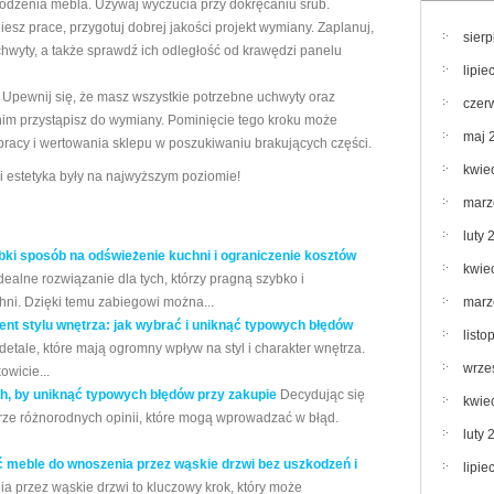
odzenia mebla. Używaj wyczucia przy dokręcaniu śrub.
esz prace, przygotuj dobrej jakości projekt wymiany. Zaplanuj,
sier
wyty, a także sprawdź ich odległość od krawędzi panelu
lipie
 Upewnij się, że masz wszystkie potrzebne uchwyty oraz
czer
im przystąpisz do wymiany. Pominięcie tego kroku może
maj 
racy i wertowania sklepu w poszukiwaniu brakujących części.
kwie
i estetyka były na najwyższym poziomie!
marz
luty 
ki sposób na odświeżenie kuchni i ograniczenie kosztów
kwie
alne rozwiązanie dla tych, którzy pragną szybko i
ni. Dzięki temu zabiegowi można...
marz
t stylu wnętrza: jak wybrać i uniknąć typowych błędów
list
tale, które mają ogromny wpływ na styl i charakter wnętrza.
wrze
wicie...
ch, by uniknąć typowych błędów przy zakupie
Decydując się
kwie
ze różnorodnych opinii, które mogą wprowadzać w błąd.
luty 
ć meble do wnoszenia przez wąskie drzwi bez uszkodzeń i
lipie
a przez wąskie drzwi to kluczowy krok, który może