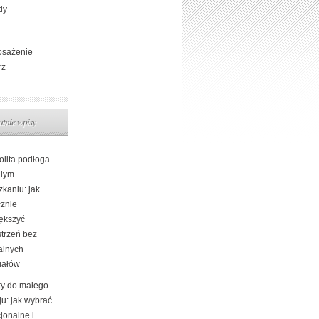
dy
sażenie
rz
atnie wpisy
olita podłoga
łym
kaniu: jak
cznie
ększyć
strzeń bez
alnych
iałów
ty do małego
ju: jak wybrać
jonalne i