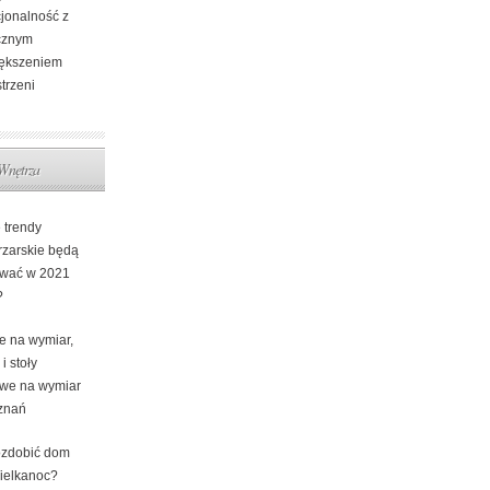
cjonalność z
cznym
ększeniem
trzeni
Wnętrza
 trendy
rzarskie będą
ować w 2021
?
e na wymiar,
 i stoły
we na wymiar
znań
ozdobić dom
ielkanoc?