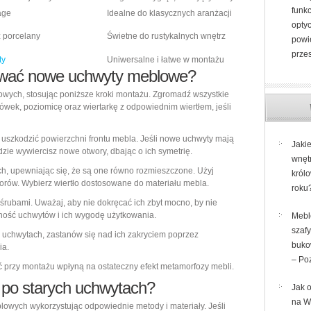
funk
age
Idealne do klasycznych aranżacji
opty
 porcelany
Świetne do rustykalnych wnętrz
powi
przes
ty
Uniwersalne i łatwe w montażu
ować nowe uchwyty meblowe?
wych, stosując poniższe kroki montażu. Zgromadź wszystkie
ołówek, poziomicę oraz wiertarkę z odpowiednim wiertłem, jeśli
e uszkodzić powierzchni frontu mebla. Jeśli nowe uchwyty mają
Jakie
zie wywiercisz nowe otwory, dbając o ich symetrię.
wnęt
h, upewniając się, że są one równo rozmieszczone. Użyj
król
orów. Wybierz wiertło dostosowane do materiału mebla.
roku
 śrubami. Uważaj, aby nie dokręcać ich zbyt mocno, by nie
lność uchwytów i ich wygodę użytkowania.
Mebl
szafy
ch uchwytach, zastanów się nad ich zakryciem poprzez
buko
ia.
– Po
ć przy montażu wpłyną na ostateczny efekt metamorfozy mebli.
po starych uchwytach?
Jak 
na W
owych wykorzystując odpowiednie metody i materiały. Jeśli