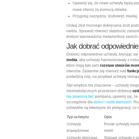
Upewnij się, że nowe uchwyty będą pas
nowe otwory za pomocą ołówka.
Przygotuj narzędzia: śrubokręt, miarkę,
Unikaj zbyt mocnego dokręcania śrub podc
mebla. Sprawdź również stabilność zamon
krokom wprowadzisz metamorfozę swoich me
Jak dobrać odpowiednie
Dobierz odpowiednie uchwyty, kierując si
mebla
, aby uchwyty harmonizowały z rodzaje
które mają taki sam
rozstaw otworów mon
otworów. Zastanów się również nad
funkcj
podwójną rolę, na przykład uchwyty reling
Styl wnętrza ma znaczenie – uchwyty mogą
minimalistycznych przestrzeni dobieraj
ozd
nie powinna być
pomijana; upewnij się, że
szczególnie dla
dzieci i osób starszych
. R
uchwytów są łatwiejsze do pielęgnacji, c
Typ uchwytu
Opis
Uchwyty
Proste uchwyty mon
krawędziowe
mebli
Uchwyty skórzane
Stylowe uchwyty z na