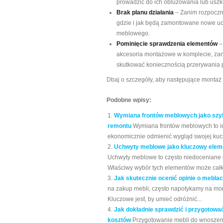
prowadzić do ich obluzowania lub uszk
Brak planu działania
– Zanim rozpoczni
gdzie i jak będą zamontowane nowe uch
meblowego.
Pominięcie sprawdzenia elementów
–
akcesoria montażowe w komplecie, zan
skutkować koniecznością przerywania p
Dbaj o szczegóły, aby następujące montaż 
Podobne wpisy:
Wymiana frontów meblowych jako szyb
remontu
Wymiana frontów meblowych to ide
ekonomicznie odmienić wygląd swojej kuch
Uchwyty meblowe jako kluczowy elemen
Uchwyty meblowe to często niedoceniane de
Właściwy wybór tych elementów może całko
Jak skutecznie ocenić opinie o mebla
na zakup mebli, często napotykamy na mor
Kluczowe jest, by umieć odróżnić...
Jak dokładnie sprawdzić i przygotowa
kosztów
Przygotowanie mebli do wnoszeni