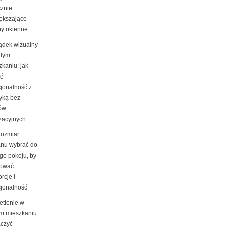
cznie
ększające
ny okienne
ądek wizualny
łym
kaniu: jak
yć
cjonalność z
tyką bez
ów
żacyjnych
rozmiar
nu wybrać do
go pokoju, by
ować
rcje i
cjonalność
etlenie w
m mieszkaniu:
ączyć