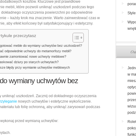
 dodatkowych kosztów. Kluczowe jest prawidłowe
pora
–
ie mebli, które pozwoli uniknąć uszkodzeń podczas tego
d dokładnego oczyszczenia powierzchni po odpowiednie
praktyczny
Style
nie – każdy krok ma znaczenie. Warto zainwestować czas w
przewodnik
Wypo
ie, aby efekt końcowy był satysfakcjonujący i estetyczny.
po
wnęt
metamorfozie
tykule przeczytasz
bez
ygotować meble do wymiany uchwytów bez uszkodzeń?
błędów
Ost
ać odpowiednie uchwyty do metamorfozy mebli?
i
rawnie zamontować nowe uchwyty meblowe?
askować dziury po starych uchwytach?
kosztów
tsze błędy przy wymianie uchwytów meblowych
Jedn
w ma
 do wymiany uchwytów bez
miesz
opty
powi
y uniknąć uszkodzeń. Zacznij od dokładnego oczyszczenia
prze
rzyleganie
nowych uchwytów i estetyczne wykończenie.
wizu
ateriału lub folię ochronną, aby uniknąć zarysowań podczas
podz
e wykonaj przed wymianą uchwytów:
Role
poko
wytach.
funkc