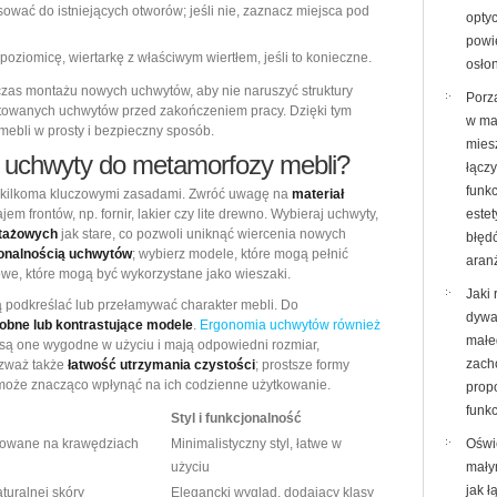
ować do istniejących otworów; jeśli nie, zaznacz miejsca pod
opty
powi
 poziomicę, wiertarkę z właściwym wiertłem, jeśli to konieczne.
osło
zas montażu nowych uchwytów, aby nie naruszyć struktury
Porz
towanych uchwytów przed zakończeniem pracy. Dzięki tym
w ma
bli w prosty i bezpieczny sposób.
miesz
 uchwyty do metamorfozy mebli?
łącz
funk
ę kilkoma kluczowymi zasadami. Zwróć uwagę na
materiał
m frontów, np. fornir, lakier czy lite drewno. Wybieraj uchwyty,
este
tażowych
jak stare, co pozwoli uniknąć wiercenia nowych
błęd
onalnością uchwytów
; wybierz modele, które mogą pełnić
aran
owe, które mogą być wykorzystane jako wieszaki.
Jaki 
 podkreślać lub przełamywać charakter mebli. Do
dywa
obne lub kontrastujące modele
.
Ergonomia uchwytów również
małe
 są one wygodne w użyciu i mają odpowiedni rozmiar,
zach
ozważ także
łatwość utrzymania czystości
; prostsze formy
o może znacząco wpłynąć na ich codzienne użytkowanie.
propo
funk
Styl i funkcjonalność
towane na krawędziach
Minimalistyczny styl, łatwe w
Oświ
użyciu
mały
jak ł
turalnej skóry
Elegancki wygląd, dodający klasy