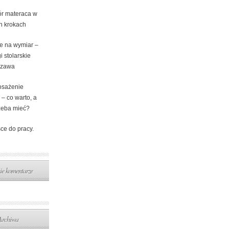
r materaca w
ch krokach
e na wymiar –
i stolarskie
szawa
sażenie
 – co warto, a
rzeba mieć?
ce do pracy.
ie komentarze
Archiwa