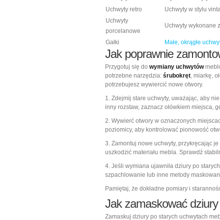
Uchwyty retro
Uchwyty w stylu vint
Uchwyty
Uchwyty wykonane z
porcelanowe
Gałki
Małe, okrągłe uchwy
Jak poprawnie zamont
Przygotuj się do
wymiany uchwytów
meblo
potrzebne narzędzia:
śrubokręt
, miarkę, 
potrzebujesz wywiercić nowe otwory.
1. Zdejmij stare uchwyty, uważając, aby ni
inny rozstaw, zaznacz ołówkiem miejsca, gd
2. Wywierć otwory w oznaczonych miejscac
poziomicy, aby kontrolować pionowość otw
3. Zamontuj nowe uchwyty, przykręcając je
uszkodzić materiału mebla. Sprawdź stabi
4. Jeśli wymiana ujawniła dziury po stary
szpachlowanie lub inne metody maskowan
Pamiętaj, że dokładne pomiary i starannoś
Jak zamaskować dziury 
Zamaskuj dziury po starych uchwytach mebl