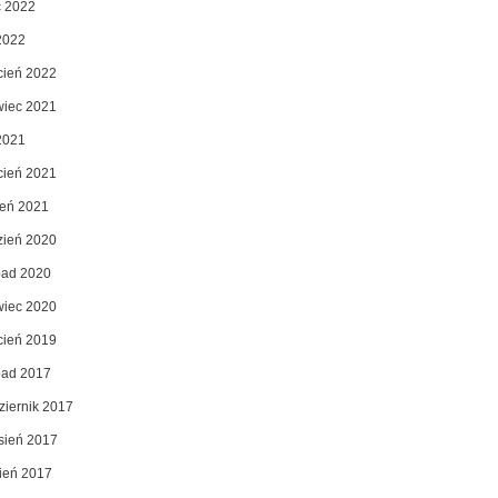
c 2022
2022
cień 2022
wiec 2021
2021
cień 2021
zeń 2021
zień 2020
opad 2020
wiec 2020
cień 2019
opad 2017
ziernik 2017
sień 2017
pień 2017