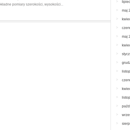
lipie
kładne pomiary szerokości, wysokości...
maj 
kwie
czer
maj 
kwie
styc
grud
list
czer
kwie
list
paźd
wrze
sier