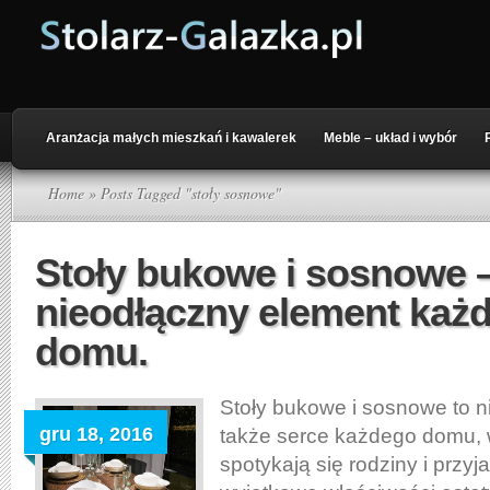
Aranżacja małych mieszkań i kawalerek
Meble – układ i wybór
Home
» Posts Tagged "stoły sosnowe"
Stoły bukowe i sosnowe 
nieodłączny element każ
domu.
Stoły bukowe i sosnowe to ni
gru 18, 2016
także serce każdego domu, 
spotykają się rodziny i przyja