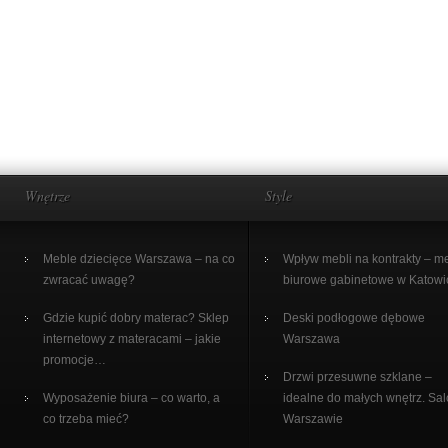
Wnętrze
Style
Meble dziecięce Warszawa – na co
Wpływ mebli na kontrakty – m
zwracać uwagę?
biurowe gabinetowe w Katowi
Gdzie kupić dobry materac? Sklep
Deski podłogowe dębowe
internetowy z materacami – jakie
Warszawa
promocje…
Drzwi przesuwne szklane –
Wyposażenie biura – co warto, a
idealne do małych wnętrz. Sa
co trzeba mieć?
Warszawie