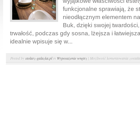
wyjątkowe właściwości este
funkcjonalne sprawiają, że s
nieodłącznym elementem na
Buk, dzięki swojej twardości
trwałość, podczas gdy sosna, lżejsza i łatwiejsz
idealnie wpisuje się w...
Stoły
Posted by
stolarz-galazka.pl
in
Wyposażenie wnętrz
|
Możliwość komentowania
został
bukow
i
sosno
–
nieodł
elemen
każdeg
domu.