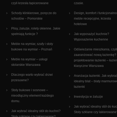
czyli krzesła tapicerowane
czasie.
Schody klinkierowe, poręcze do
Design, komfort i funkcjonalno
schodów – Pomorskie
meble recepcyjne, krzesła
hotelowe
Plisy, żaluzje, rolety okienne. Jakie
spełniają funkcje ?
Jak wyposażyć kuchnie?
Wyposażenie kuchenne
Meble na wymiar, szafy i stoły
bukowe na wymiar – Poznań
Odświeżanie mieszkania, czyli
zaaranżować nową łazienkę?
Meble na wymiar – usługi
projektowanie łazienki – łazie
stolarskie Warszawa
klasyczne Warszawa
Dlaczego warto wybrać drzwi
Aranżacja łazienki. Jak wybra
przesuwne?
idealny blat – blaty marmurow
łazienki
Stoły bukowe i sosnowe –
nieodłączny element każdego
Inwestycja w żaluzje
domu.
Jak wybrać idealny stół do ku
Jak wybrać idealny stół do kuchni?
Stoły szklane czy lakierowane
Stoły szklane czy lakierowane?