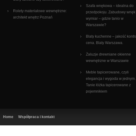
Szafa wnękowa – idealna do
Rolety materiałowe wewnętrzne:
przedpokoju. Zabudowy wnęk
architekt wnętrz Poznań
wymiar – gdzie tanio w
Warszawie?
Blaty kuchenne – jakość kontr
cena. Blaty Warszawa.
Żaluzje drewniane okienne
wewnętrzne w Warszawie
Meble tapicerowane, czyli
elegancja i wygoda w jednym.
Tanie łóżka tapicerowane z
pojemnikiem
Home
Współpraca i kontakt