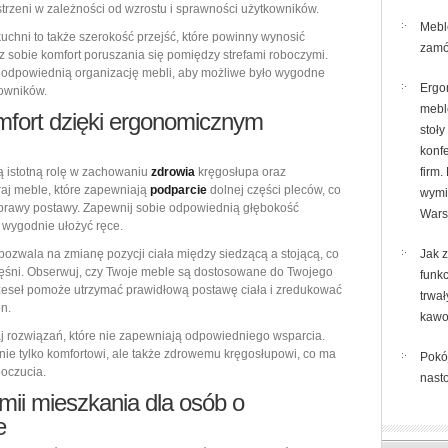
rzeni w zależności od wzrostu i sprawności użytkowników.
Mebl
chni to także szerokość przejść, które powinny wynosić
zamó
z sobie komfort poruszania się pomiędzy strefami roboczymi.
 odpowiednią organizację mebli, aby możliwe było wygodne
Ergo
mowników.
mebl
mfort dzięki ergonomicznym
stoły
konf
 istotną rolę w zachowaniu
zdrowia
kręgosłupa oraz
firm.
aj meble, które zapewniają
podparcie
dolnej części pleców, co
wymi
poprawy postawy. Zapewnij sobie odpowiednią głębokość
Wars
y wygodnie ułożyć ręce.
pozwala na zmianę pozycji ciała między siedzącą a stojącą, co
Jak 
mięśni. Obserwuj, czy Twoje meble są dostosowane do Twojego
funkc
rzeseł pomoże utrzymać prawidłową postawę ciała i zredukować
trwał
on.
kaw
j rozwiązań, które nie zapewniają odpowiedniego wsparcia.
nie tylko komfortowi, ale także zdrowemu kręgosłupowi, co ma
Pokó
oczucia.
nasto
mii mieszkania
dla osób o
e