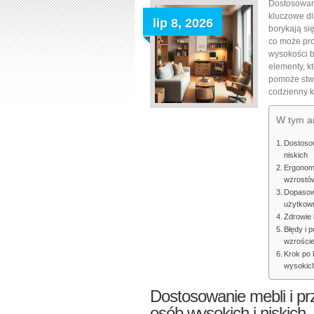
Dostosowani
kluczowe dl
lip 8, 2026
borykają si
co może pr
wysokości b
elementy, k
pomoże stwo
codzienny k
W tym ar
Dostosow
niskich
Ergonomi
wzrostó
Dopasowa
użytkow
Zdrowie 
Błędy i 
wzrości
Krok po 
wysokich
Dostosowanie mebli i pr
osób wysokich i niskich