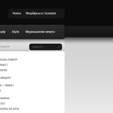
Home
Współpraca i kontakt
rady
Style
Wyposażenie wnętrz
ategorie
żacja małych
zkań i
lerek
ategorii
 – układ i
r
owanie
za i
nomia od zera