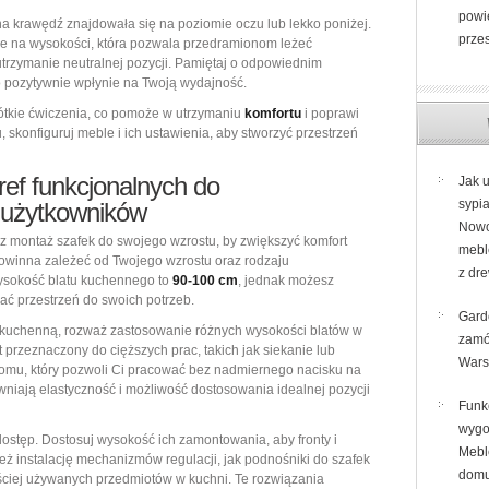
powi
na krawędź znajdowała się na poziomie oczu lub lekko poniżej.
prze
e na wysokości, która pozwala przedramionom leżeć
trzymanie neutralnej pozycji. Pamiętaj o odpowiednim
co pozytywnie wpłynie na Twoją wydajność.
rótkie ćwiczenia, co pomoże w utrzymaniu
komfortu
i poprawi
 skonfiguruj meble i ich ustawienia, aby stworzyć przestrzeń
ref funkcjonalnych do
Jak 
sypia
 użytkowników
Now
z montaż szafek do swojego wzrostu, by zwiększyć komfort
mebl
owinna zależeć od Twojego wzrostu oraz rodzaju
z dr
sokość blatu kuchennego to
90-100 cm
, jednak możesz
ać przestrzeń do swoich potrzeb.
Gard
 kuchenną, rozważ zastosowanie różnych wysokości blatów w
zamó
t przeznaczony do cięższych prac, takich jak siekanie lub
Wars
iomu, który pozwoli Ci pracować bez nadmiernego nacisku na
wniają elastyczność i możliwość dostosowania idealnej pozycji
Funk
wygo
ostęp. Dostosuj wysokość ich zamontowania, aby fronty i
Mebl
eż instalację mechanizmów regulacji, jak podnośniki do szafek
domu
ęściej używanych przedmiotów w kuchni. Te rozwiązania