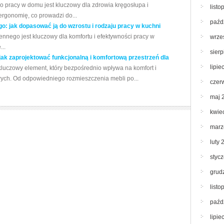
 pracy w domu jest kluczowy dla zdrowia kręgosłupa i
list
rgonomię, co prowadzi do...
paźd
: jak dopasować ją do wzrostu i rodzaju pracy w kuchni
nnego jest kluczowy dla komfortu i efektywności pracy w
wrze
...
sier
ak zaprojektować funkcjonalną i komfortową przestrzeń dla
lipie
luczowy element, który bezpośrednio wpływa na komfort i
wych. Od odpowiedniego rozmieszczenia mebli po...
czer
maj 
kwie
marz
luty 
styc
grud
list
paźd
lipie