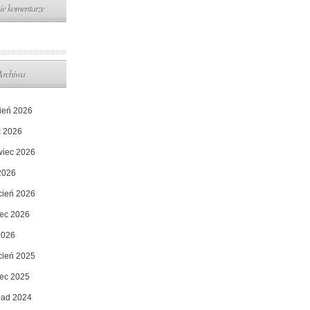
ie komentarze
Archiwa
pień 2026
c 2026
wiec 2026
2026
cień 2026
ec 2026
2026
cień 2025
ec 2025
opad 2024