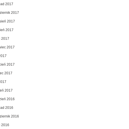
opad 2017
ziernik 2017
sień 2017
pień 2017
c 2017
wiec 2017
2017
cień 2017
ec 2017
2017
zeń 2017
zień 2016
opad 2016
ziernik 2016
c 2016