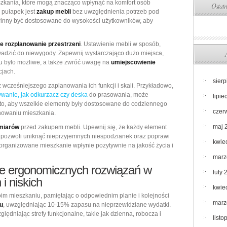
zkania, które mogą znacząco wpłynąć na komfort osób
Ostatn
 pułapek jest
zakup mebli
bez uwzględnienia potrzeb pod
winny być dostosowane do wysokości użytkowników, aby
e rozplanowanie przestrzeni
. Ustawienie mebli w sposób,
adzić do niewygody. Zapewnij wystarczająco dużo miejsca,
u było możliwe, a także zwróć uwagę na
umiejscowienie
cjach.
sier
 wcześniejszego zaplanowania ich funkcji i skali. Przykładowo,
wanie, jak odkurzacz czy deska
do prasowania, może
lipie
 to, aby wszelkie elementy były dostosowane do codziennego
czer
onowaniu mieszkania.
maj 
miarów
przed zakupem mebli. Upewnij się, że każdy element
co pozwoli uniknąć nieprzyjemnych niespodzianek oraz poprawi
kwie
 zorganizowane mieszkanie wpłynie pozytywnie na jakość życia i
marz
ie ergonomicznych rozwiązań w
luty 
i niskich
kwie
m mieszkaniu, pamiętając o odpowiednim planie i kolejności
marz
u
, uwzględniając 10-15% zapasu na nieprzewidziane wydatki.
zględniając strefy funkcjonalne, takie jak dzienna, robocza i
list