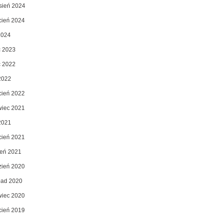
sień 2024
cień 2024
2024
c 2023
c 2022
2022
cień 2022
wiec 2021
2021
cień 2021
zeń 2021
zień 2020
opad 2020
wiec 2020
cień 2019