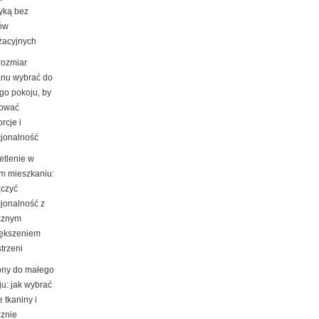
tyką bez
ów
żacyjnych
rozmiar
nu wybrać do
go pokoju, by
ować
rcje i
cjonalność
etlenie w
m mieszkaniu:
ączyć
cjonalność z
cznym
ększeniem
trzeni
ony do małego
ju: jak wybrać
e tkaniny i
cznie