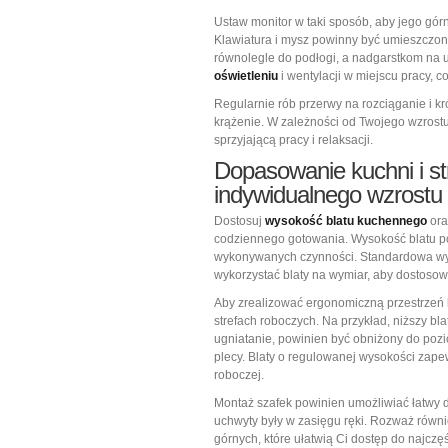
Ustaw monitor w taki sposób, aby jego gór
Klawiatura i mysz powinny być umieszczon
równolegle do podłogi, a nadgarstkom na u
oświetleniu
i wentylacji w miejscu pracy, 
Regularnie rób przerwy na rozciąganie i k
krążenie. W zależności od Twojego wzrostu,
sprzyjającą pracy i relaksacji.
Dopasowanie kuchni i st
indywidualnego wzrostu
Dostosuj
wysokość blatu kuchennego
ora
codziennego gotowania. Wysokość blatu p
wykonywanych czynności. Standardowa wy
wykorzystać blaty na wymiar, aby dostosow
Aby zrealizować ergonomiczną przestrzeń
strefach roboczych. Na przykład, niższy bla
ugniatanie, powinien być obniżony do poz
plecy. Blaty o regulowanej wysokości zape
roboczej.
Montaż szafek powinien umożliwiać łatwy d
uchwyty były w zasięgu ręki. Rozważ równi
górnych, które ułatwią Ci dostęp do najcz