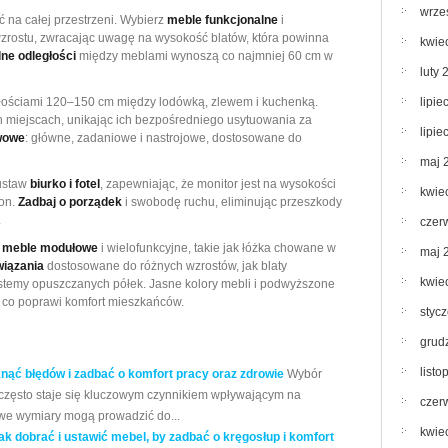
wrze
ść na całej przestrzeni. Wybierz
meble funkcjonalne
i
rostu, zwracając uwagę na wysokość blatów, która powinna
kwie
ne odległości
między meblami wynoszą co najmniej 60 cm w
luty 
łościami 120–150 cm między lodówką, zlewem i kuchenką.
lipie
 miejscach, unikając ich bezpośredniego usytuowania za
lipie
wowe
: główne, zadaniowe i nastrojowe, dostosowane do
maj 
ustaw
biurko i fotel
, zapewniając, że monitor jest na wysokości
kwie
ion.
Zadbaj o porządek
i swobodę ruchu, eliminując przeszkody
.
czer
meble modułowe
i wielofunkcyjne, takie jak łóżka chowane w
maj 
wiązania
dostosowane do różnych wzrostów, jak blaty
kwie
stemy opuszczanych półek. Jasne kolory mebli i podwyższone
, co poprawi komfort mieszkańców.
styc
grud
list
nąć błędów i zadbać o komfort pracy oraz zdrowie
Wybór
zęsto staje się kluczowym czynnikiem wpływającym na
czer
iwe wymiary mogą prowadzić do...
kwie
k dobrać i ustawić mebel, by zadbać o kręgosłup i komfort