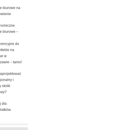
e biurowe na
wienie
nomiczne
e biurowe –
erencyjne do
 Meble na
ar w
zawie – tanio!
zaprojektować
jonalny i
y stolik
owy?
j dla
latków.