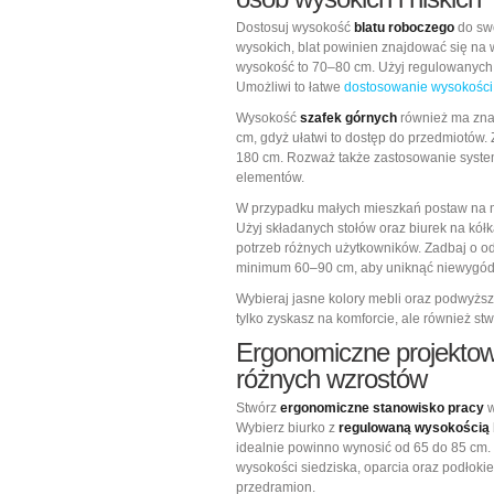
Dostosuj wysokość
blatu roboczego
do swo
wysokich, blat powinien znajdować się na 
wysokość to 70–80 cm. Użyj regulowanych
Umożliwi to łatwe
dostosowanie wysokości
Wysokość
szafek górnych
również ma zna
cm, gdyż ułatwi to dostęp do przedmiotów. 
180 cm. Rozważ także zastosowanie syste
elementów.
W przypadku małych mieszkań postaw na m
Użyj składanych stołów oraz biurek na kół
potrzeb różnych użytkowników. Zadbaj o od
minimum 60–90 cm, aby uniknąć niewygód
Wybieraj jasne kolory mebli oraz podwyższ
tylko zyskasz na komforcie, ale również st
Ergonomiczne projektow
różnych wzrostów
Stwórz
ergonomiczne stanowisko pracy
w
Wybierz biurko z
regulowaną wysokością
idealnie powinno wynosić od 65 do 85 cm. 
wysokości siedziska, oparcia oraz podłoki
przedramion.