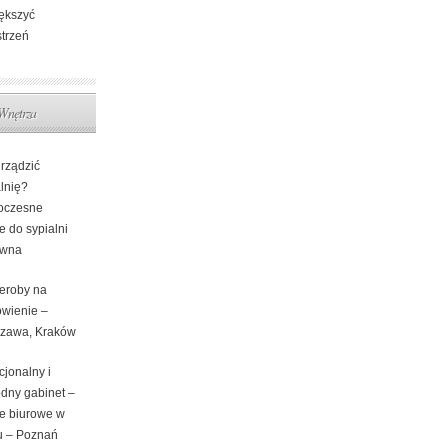
ększyć
strzeń
Wnętrza
urządzić
lnię?
oczesne
e do sypialni
ewna
eroby na
wienie –
zawa, Kraków
cjonalny i
dny gabinet –
e biurowe w
 – Poznań