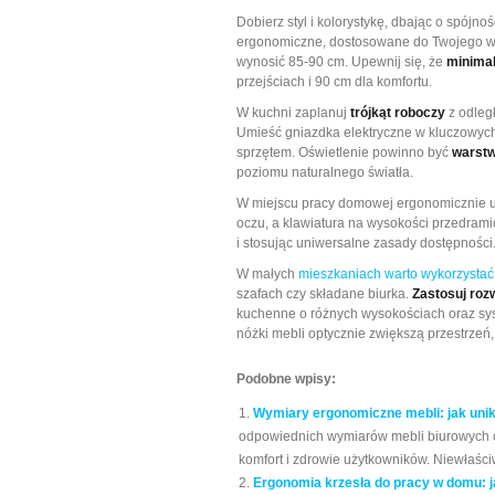
Dobierz styl i kolorystykę, dbając o spójno
ergonomiczne, dostosowane do Twojego wz
wynosić 85-90 cm. Upewnij się, że
minimal
przejściach i 90 cm dla komfortu.
W kuchni zaplanuj
trójkąt roboczy
z odleg
Umieść gniazdka elektryczne w kluczowych
sprzętem. Oświetlenie powinno być
warst
poziomu naturalnego światła.
W miejscu pracy domowej ergonomicznie 
oczu, a klawiatura na wysokości przedram
i stosując uniwersalne zasady dostępności
W małych
mieszkaniach warto wykorzystać
szafach czy składane biurka.
Zastosuj roz
kuchenne o różnych wysokościach oraz sy
nóżki mebli optycznie zwiększą przestrzeń
Podobne wpisy:
Wymiary ergonomiczne mebli: jak unik
odpowiednich wymiarów mebli biurowych c
komfort i zdrowie użytkowników. Niewłaśc
Ergonomia krzesła do pracy w domu: ja