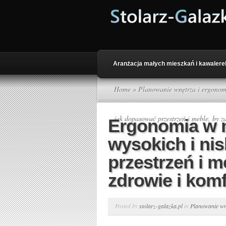
Aranżacja małych mieszkań i kawalere
Home
»
Planowanie wnętrza i ergonom
jak dopasować przestrzeń i meble, by z
Ergonomia w m
wysokich i ni
przestrzeń i m
zdrowie i komf
Posted by
stolarz-galazka.pl
in
Planowanie wn