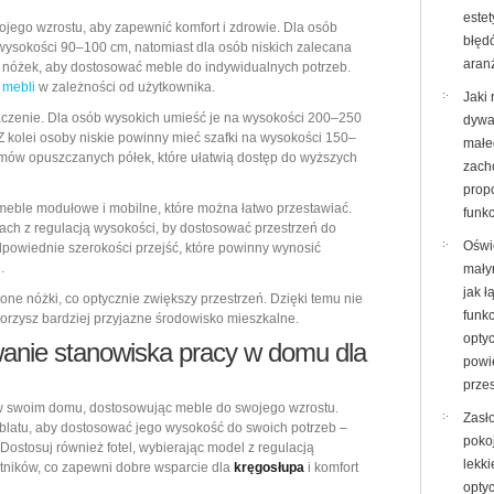
este
jego wzrostu, aby zapewnić komfort i zdrowie. Dla osób
błęd
wysokości 90–100 cm, natomiast dla osób niskich zalecana
aran
 nóżek, aby dostosować meble do indywidualnych potrzeb.
 mebli
w zależności od użytkownika.
Jaki 
czenie. Dla osób wysokich umieść je na wysokości 200–250
dywa
Z kolei osoby niskie powinny mieć szafki na wysokości 150–
małe
mów opuszczanych półek, które ułatwią dostęp do wyższych
zach
propo
eble modułowe i mobilne, które można łatwo przestawiać.
funk
kach z regulacją wysokości, by dostosować przestrzeń do
Oświ
powiednie szerokości przejść, które powinny wynosić
.
mały
jak ł
one nóżki, co optycznie zwiększy przestrzeń. Dzięki temu nie
funk
worzysz bardziej przyjazne środowisko mieszkalne.
opty
anie stanowiska pracy w domu dla
powi
przes
 swoim domu, dostosowując meble do swojego wzrostu.
Zasł
blatu, aby dostosować jego wysokość do swoich potrzeb –
poko
Dostosuj również fotel, wybierając model z regulacją
lekki
etników, co zapewni dobre wsparcie dla
kręgosłupa
i komfort
opty