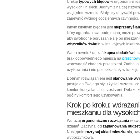
Unikaj
typowych błędów
w ergonomii mies
wysokich i niskich. Jednym z najczęstszych
względem wzrostu. Blaty czy umywalki po
zapewnić wygodę codziennych czynności.
Innym istotnym błędem jest
nieprzemyślan
który ogranicza swobodę ruchu, może prow
aby swobodne poruszanie się po mieszani
włączników światła
w intuicyjnych lokaliza
Warto również unikać
kupna dodatków
bez
brak odpowiedniego miejsca na
przechowy
wprowadzić chaos w przestrzeni. Zadbaj o
użytkowania i nie przeszkadzały w funkcj
Dobrym rozwiązaniem jest
planowanie wy
pasuje do Twojego stylu życia i wzrostu, 
komfort korzystania z przestrzeni. Dobrze
ogólny komfort jego użytkowania.
Krok po kroku: wdrażan
mieszkaniu dla wysokich 
Wdrażaj
ergonomiczne rozwiązania
w swoi
działań. Zaczynaj od
zaplanowania budżet
Następnie
rozrysuj układ mieszkania
, uw
wypoczynkowa.