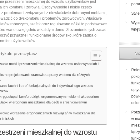
e przestrzeni mieszkalnej do wzrostu użytkowników jest
mieszkaniu
pora
a ich komfortu i zdrowia. Osoby wysokie i niskie często
dla
ę z problemami związanymi z niewłaściwie dobranymi meblami,
Style
osób
owadzić do dyskomfortu i problemów zdrowotnych. Właściwe
Wypo
latów roboczych, szafek oraz regulowane nóżki to podstawowe
wysokich
wnęt
tóre warto uwzględnić w każdym domu. Zrozumienie tych zasad
i
rzyć przyjazne i funkcjonalne środowisko, które zadba o
niskich:
omfort użytkowników.
jak
Ost
tykule przeczytasz
dopasować
przestrzeń
anie mebli i przestrzeni mieszkalnej do wzrostu osób wysokich i
i
Role
czne projektowanie stanowiska pracy w domu dla różnych
poko
meble,
w
funkc
by
nie kuchni i stref funkcjonalnych do indywidualnego wzrostu
opty
ników
zadbać
powi
kręgosłupa i komfort dzięki ergonomicznym meblom i akcesoriom
o
pułapki w ergonomii mieszkania dla osób o zróżnicowanym
osło
zdrowie
e
Porz
kroku: wdrażanie ergonomicznych rozwiązań w mieszkaniu dla
i
 i niskich
w ma
komfort
miesz
zestrzeni mieszkalnej do wzrostu
łącz
funk