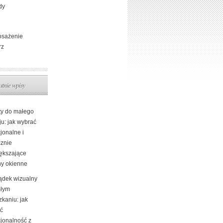
dy
sażenie
rz
atnie wpisy
ty do małego
ju: jak wybrać
jonalne i
cznie
ększające
ny okienne
ądek wizualny
łym
kaniu: jak
yć
cjonalność z