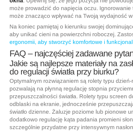
okna
. Upewnij się, że jego pozycja nie powoduje
może prowadzić do napięcia oczu. Ignorowanie 
może znacząco wpływać na Twoją wydajność w 
Na koniec pamiętaj o kierunku swojej dominujące
aby unikać cieni na powierzchni roboczej. Zasto
ergonomii, aby stworzyć komfortowe i funkcjona
FAQ – najczęściej zadawane pytan
Jakie są najlepsze materiały na zasł
do regulacji światła przy biurku?
Optymalnym rozwiązaniem są rolety typu dzień-n
pozwalają na płynną regulację stopnia przyciemn
przepuszczalności światła. Rolety typu screen d
odblaski na ekranie, jednocześnie przepuszczaj
światło dzienne. Żaluzje poziome lub pionowe u
dodatkowo regulację kąta padania promieni słon
szczególnie przydatne przy intensywnym nasłon