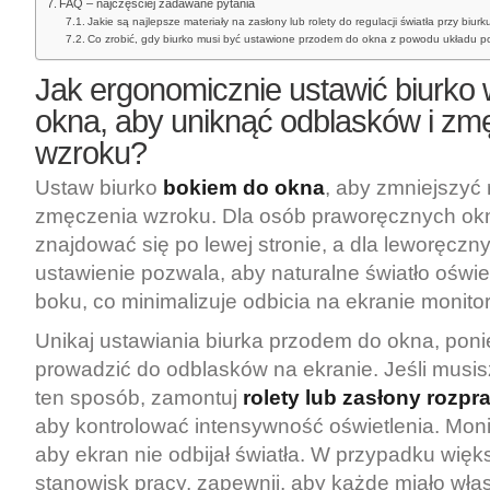
FAQ – najczęściej zadawane pytania
Jakie są najlepsze materiały na zasłony lub rolety do regulacji światła przy biurk
Co zrobić, gdy biurko musi być ustawione przodem do okna z powodu układu 
Jak ergonomicznie ustawić biurko
okna, aby uniknąć odblasków i zm
wzroku?
Ustaw biurko
bokiem do okna
, aby zmniejszyć
zmęczenia wzroku. Dla osób praworęcznych ok
znajdować się po lewej stronie, a dla leworęczn
ustawienie pozwala, aby naturalne światło oświetl
boku, co minimalizuje odbicia na ekranie monitor
Unikaj ustawiania biurka przodem do okna, pon
prowadzić do odblasków na ekranie. Jeśli musis
ten sposób, zamontuj
rolety lub zasłony rozpr
aby kontrolować intensywność oświetlenia. Moni
aby ekran nie odbijał światła. W przypadku więks
stanowisk pracy, zapewnij, aby każde miało własn