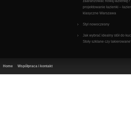
zaaranżować nową łazienkę?
projektowanie łazienki – łazie
klasyczne Warszawa
Styl nowoczesny
Jak wybrać idealny stół do ku
Stoły szklane czy lakierowane
Home
Współpraca i kontakt