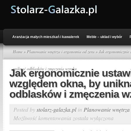
Aranżacja małych mieszkań i kawalerek
Meble – układ i wybór
Home
»
Planowanie wnętrza i ergonomia od zera
» Jak ergonomicznie 
uniknąć odblasków i zmęczenia wzroku
Jak ergonomicznie ustawi
względem okna, by unikn
odblasków i zmęczenia w
Posted by
stolarz-galazka.pl
in
Planowanie wnętrza 
Możliwość komentowania
została wyłączona
Jak
ergonomicznie