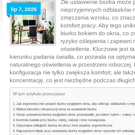
ustawić
Złe ustawienie biurka może 
biurko
lip 7, 2026
nieprzyjemnych odblasków n
względem
zmęczenia wzroku, co znac
okna,
komfort pracy. Aby tego unik
by
biurko bokiem do okna, co z
uniknąć
ryzyko oślepienia i zapewni
odblasków
oświetlenie. Kluczowe jest 
i
kierunku padania światła, co pozwala na optym
zmęczenia
naturalnego oświetlenia w przestrzeni roboczej.
wzroku
konfiguracja nie tylko zwiększa komfort, ale tak
koncentrację, co jest niezbędne podczas długich
W tym artykule przeczytasz
Jak ergonomicznie ustawić biurko względem okna, aby uniknąć odblasków i zm
Wpływ kierunku i ekspozycji okna na ustawienie biurka
Opcje ustawienia biurka względem okna: prostopadle, przodem i tyłem – zalety i
Kontrola światła przy biurku: rolety, żaluzje i inne rozwiązania
Optymalna odległość biurka od okna i inne aspekty ergonomiczne
Najczęstsze błędy przy ustawianiu biurka względem okna i sposoby ich unikania