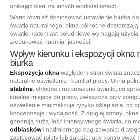
unikając cieni na innych workstationach.
Warto również dostosować ustawienie biurka do
światła naturalnego; okna północne dostarczaj
światło, natomiast południowe wymagają użycia r
zredukować nadmiar jasności.
Wpływ kierunku i ekspozycji okna 
biurka
Ekspozycja okna
względem stron świata znac
naturalne oświetlenie i komfort pracy. Okna pół
stabilne
, chłodne i rozproszone światło, co spraw
idealne miejsce do pracy, zwłaszcza przy kompu
oświetlenie minimalizuje ryzyko oślepiania, co 
koncentrację i wydajność. Z drugiej strony, okn
generują dużą ilość intensywnego światła, co 
odblasków
i nadmiernego nagrzewania; dlatego
zastosować rolety lub żaluzje, aby kontrolować n