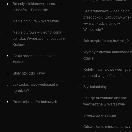
podłogi drewniane Gdańsk
Schody klinkierowe, poręcze do
schodów – Pomorskie
Szafa wnękowa – idealna do
przedpokoju. Zabudowy wnęk
Meble do biura w Warszawie
wymiar – gdzie tanio w
Warszawie?
Meble biurowe – ujednolicona
polityka. Wyposażenie recepcji w
Jak urządzić małą łazienkę?
Krakowie
Wyroby z drewna handmade 
Odkurzacze centralne kontra
czasie.
zwykłe.
Rolety materiałowe wewnętrz
Stoły, stoliczki i ławy.
architekt wnętrz Poznań
Jak zrobić mały wodospad w
Styl kolonialny
ogrodzie?
Żaluzje drewniane okienne
Produkcja stołów bukowych
wewnętrzne w Warszawie
Inwestycja w żaluzje
Odświeżanie mieszkania, czyli