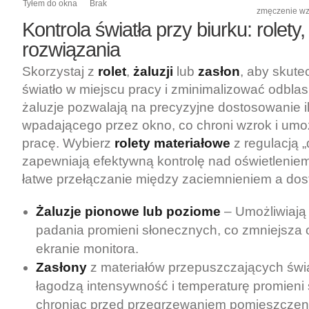
Tyłem do okna
Brak
zmęczenie wz
Kontrola światła przy biurku: rolety, 
rozwiązania
Skorzystaj z
rolet
,
żaluzji
lub
zasłon
, aby skute
światło w miejscu pracy i zminimalizować odblask
żaluzje pozwalają na precyzyjne dostosowanie il
wpadającego przez okno, co chroni wzrok i umo
pracę. Wybierz
rolety materiałowe
z regulacją „
zapewniają efektywną kontrolę nad oświetlenie
łatwe przełączanie między zaciemnieniem a dos
Żaluzje pionowe lub poziome
– Umożliwiają 
padania promieni słonecznych, co zmniejsza 
ekranie monitora.
Zasłony
z materiałów przepuszczających świ
łagodzą intensywność i temperaturę promieni
chroniąc przed przegrzewaniem pomieszczen