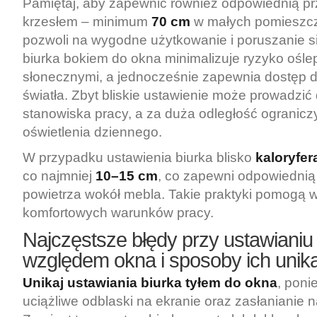
Pamiętaj, aby zapewnić również odpowiednią pr
krzesłem – minimum
70 cm
w małych pomieszcz
pozwoli na wygodne użytkowanie i poruszanie s
biurka bokiem do okna minimalizuje ryzyko ośle
słonecznymi, a jednocześnie zapewnia dostęp d
światła. Zbyt bliskie ustawienie może prowadzi
stanowiska pracy, a za duża odległość ograniczy
oświetlenia dziennego.
W przypadku ustawienia biurka blisko
kaloryfer
co najmniej
10–15 cm
, co zapewni odpowiednią 
powietrza wokół mebla. Takie praktyki pomogą 
komfortowych warunków pracy.
Najczęstsze błędy przy ustawianiu
względem okna i sposoby ich unik
Unikaj ustawiania biurka tyłem do okna
, poni
uciążliwe odblaski na ekranie oraz zasłanianie n