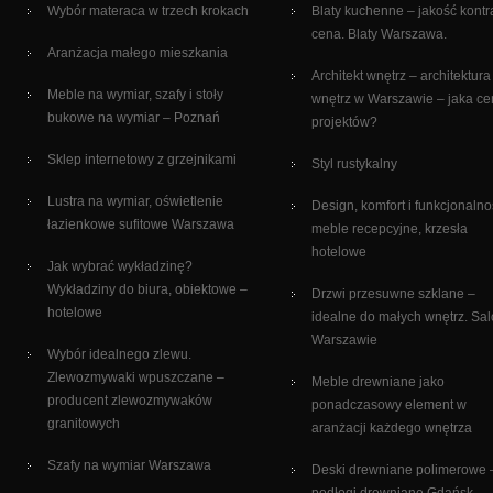
Wybór materaca w trzech krokach
Blaty kuchenne – jakość kontr
cena. Blaty Warszawa.
Aranżacja małego mieszkania
Architekt wnętrz – architektura
Meble na wymiar, szafy i stoły
wnętrz w Warszawie – jaka c
bukowe na wymiar – Poznań
projektów?
Sklep internetowy z grzejnikami
Styl rustykalny
Lustra na wymiar, oświetlenie
Design, komfort i funkcjonalno
łazienkowe sufitowe Warszawa
meble recepcyjne, krzesła
hotelowe
Jak wybrać wykładzinę?
Wykładziny do biura, obiektowe –
Drzwi przesuwne szklane –
hotelowe
idealne do małych wnętrz. Sa
Warszawie
Wybór idealnego zlewu.
Zlewozmywaki wpuszczane –
Meble drewniane jako
producent zlewozmywaków
ponadczasowy element w
granitowych
aranżacji każdego wnętrza
Szafy na wymiar Warszawa
Deski drewniane polimerowe 