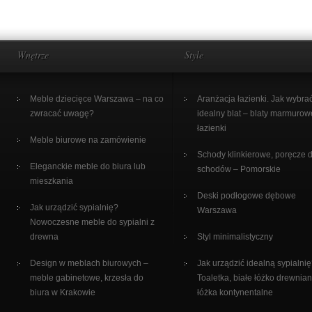
Wnętrze
Style
Meble dziecięce Warszawa – na co
Aranżacja łazienki. Jak wybra
zwracać uwagę?
idealny blat – blaty marmurow
łazienki
Meble biurowe na zamówienie
Schody klinkierowe, poręcze 
Eleganckie meble do biura lub
schodów – Pomorskie
mieszkania
Deski podłogowe dębowe
Jak urządzić sypialnię?
Warszawa
Nowoczesne meble do sypialni z
drewna
Styl minimalistyczny
Design w meblach biurowych –
Jak urządzić idealną sypialni
meble gabinetowe, krzesła do
Toaletka, białe łóżko drewnian
biura w Krakowie
łóżka kontynentalne