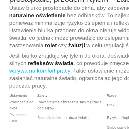
Ustaw biurko prostopadle do okna, aby zapewn
naturalne oświetlenie
bez odblasków. To najlep
ponieważ minimalizuje ryzyko oślepienia i reflek
Ustawienie biurka przodem do okna oferuje wid
światła, co jednak może prowadzić do oślepiani
zastosowania
rolet
czy
żaluzji
w celu regulacji ś
Jeśli biurko znajduje się tyłem do okna, doświa
silnych
refleksów światła
, co powoduje zmęcze
wpływa na komfort pracy
. Takie ustawienie moż
zasłaniać naturalne światło, ograniczając jego 
podczas pracy.
Ustawienie
Zalety
Wady
Prostopadle do
Równomierne oświetlenie, minimalizacja
Brak
okna
odblasków
Przodem do
Bezpośredni widok, dużo światła
Ryzyko oślep
okna
Słabe oświetle