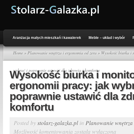
Aranżacja małych mieszkań i kawalerek
Meble – układ i wybór
Home
»
Planowanie wnętrza i ergonomia od zera
» Wysokość biurka i 
wybrać i poprawnie ustawić dla zdrowia i komfortu
Wysokość biurka i monit
ergonomii pracy: jak wybr
poprawnie ustawić dla zd
komfortu
Posted by
stolarz-galazka.pl
in
Planowanie wnętrza 
Możliwość komentowania
została wyłączona
Wysokość