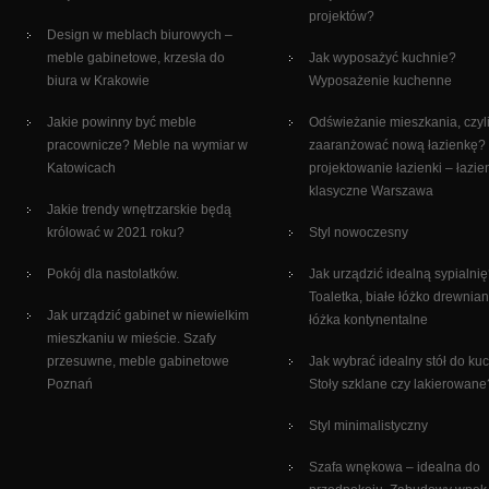
projektów?
Design w meblach biurowych –
meble gabinetowe, krzesła do
Jak wyposażyć kuchnie?
biura w Krakowie
Wyposażenie kuchenne
Jakie powinny być meble
Odświeżanie mieszkania, czyli
pracownicze? Meble na wymiar w
zaaranżować nową łazienkę?
Katowicach
projektowanie łazienki – łazie
klasyczne Warszawa
Jakie trendy wnętrzarskie będą
królować w 2021 roku?
Styl nowoczesny
Pokój dla nastolatków.
Jak urządzić idealną sypialni
Toaletka, białe łóżko drewnian
Jak urządzić gabinet w niewielkim
łóżka kontynentalne
mieszkaniu w mieście. Szafy
przesuwne, meble gabinetowe
Jak wybrać idealny stół do ku
Poznań
Stoły szklane czy lakierowane
Styl minimalistyczny
Szafa wnękowa – idealna do