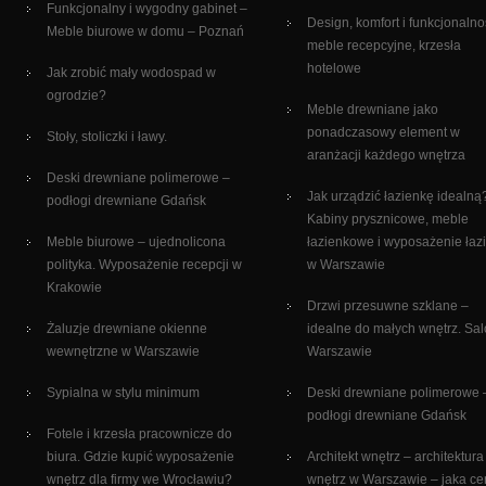
Funkcjonalny i wygodny gabinet –
Design, komfort i funkcjonalno
Meble biurowe w domu – Poznań
meble recepcyjne, krzesła
hotelowe
Jak zrobić mały wodospad w
ogrodzie?
Meble drewniane jako
ponadczasowy element w
Stoły, stoliczki i ławy.
aranżacji każdego wnętrza
Deski drewniane polimerowe –
Jak urządzić łazienkę idealną
podłogi drewniane Gdańsk
Kabiny prysznicowe, meble
Meble biurowe – ujednolicona
łazienkowe i wyposażenie łaz
polityka. Wyposażenie recepcji w
w Warszawie
Krakowie
Drzwi przesuwne szklane –
Żaluzje drewniane okienne
idealne do małych wnętrz. Sa
wewnętrzne w Warszawie
Warszawie
Sypialna w stylu minimum
Deski drewniane polimerowe 
podłogi drewniane Gdańsk
Fotele i krzesła pracownicze do
biura. Gdzie kupić wyposażenie
Architekt wnętrz – architektura
wnętrz dla firmy we Wrocławiu?
wnętrz w Warszawie – jaka c