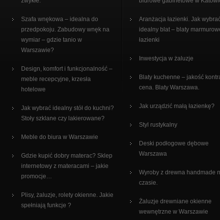
zwykłe.
biurowe gabinetowe w Katowi
Szafa wnękowa – idealna do
Aranżacja łazienki. Jak wybra
przedpokoju. Zabudowy wnęk na
idealny blat – blaty marmurow
wymiar – gdzie tanio w
łazienki
Warszawie?
Inwestycja w żaluzje
Design, komfort i funkcjonalność –
Blaty kuchenne – jakość kontr
meble recepcyjne, krzesła
cena. Blaty Warszawa.
hotelowe
Jak urządzić małą łazienkę?
Jak wybrać idealny stół do kuchni?
Stoły szklane czy lakierowane?
Styl rustykalny
Meble do biura w Warszawie
Deski podłogowe dębowe
Warszawa
Gdzie kupić dobry materac? Sklep
internetowy z materacami – jakie
Wyroby z drewna handmade 
promocje…
czasie.
Plisy, żaluzje, rolety okienne. Jakie
Żaluzje drewniane okienne
spełniają funkcje ?
wewnętrzne w Warszawie