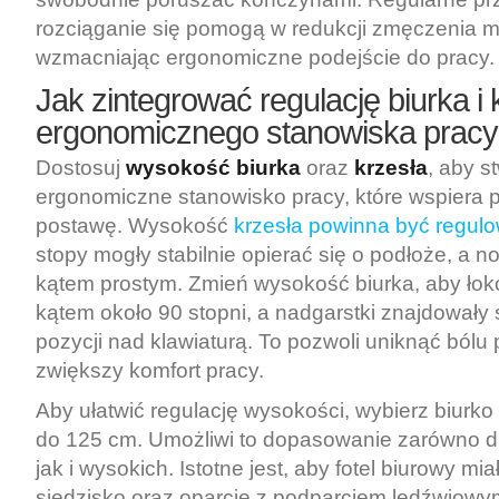
rozciąganie się pomogą w redukcji zmęczenia m
wzmacniając ergonomiczne podejście do pracy.
Jak zintegrować regulację biurka i 
ergonomicznego stanowiska prac
Dostosuj
wysokość biurka
oraz
krzesła
, aby s
ergonomiczne stanowisko pracy, które wspiera 
postawę. Wysokość
krzesła powinna być regulo
stopy mogły stabilnie opierać się o podłoże, a no
kątem prostym. Zmień wysokość biurka, aby łokc
kątem około 90 stopni, a nadgarstki znajdowały s
pozycji nad klawiaturą. To pozwoli uniknąć bólu
zwiększy komfort pracy.
Aby ułatwić regulację wysokości, wybierz biurk
do 125 cm. Umożliwi to dopasowanie zarówno dl
jak i wysokich. Istotne jest, aby fotel biurowy mia
siedzisko oraz oparcie z podparciem lędźwiowy