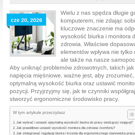
biurka
i
Wielu z nas spędza długie g
monitora
cze 20, 2026
komputerem, nie zdając sobi
w
kluczowe znaczenie ma odp
ergonomii
wysokość biurka i monitora 
pracy:
zdrowia. Właściwe dopasowa
jak
elementów wpływa nie tylko 
wybrać
ale także na nasze samopoc
i
Aby uniknąć problemów zdrowotnych, takich jak
poprawnie
napięcia mięśniowe, ważne jest, aby zrozumieć,
ustawić
optymalną wysokość biurka oraz ustawić monito
dla
pozycji. Przyjrzyjmy się, jak te czynniki współgr
zdrowia
i
stworzyć ergonomiczne środowisko pracy.
komfortu
W tym artykule przeczytasz
Jak wybrać i ustawić optymalną wysokość biurka do pracy siedzącej i stojącej?
Jak prawidłowo ustawić wysokość monitora dla zdrowia i komfortu?
Jak zintegrować regulację biurka i krzesła dla ergonomicznego stanowiska prac