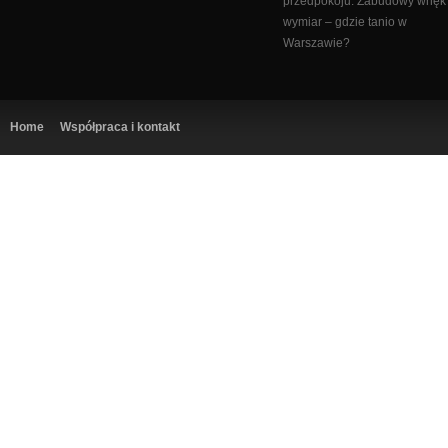
przedpokoju. Zabudowy wnęk
wymiar – gdzie tanio w
Warszawie?
Home
Współpraca i kontakt