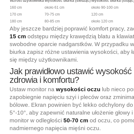
Wzrost użytkownika
Wysokość biurka (siedząc)
Wysokość biurka (stojąc
160 cm
około 61 cm
około 90-100 cm
170 cm
70-75 cm
120 cm
180 cm
80-85 cm
około 120 cm
Aby jeszcze bardziej poprawić komfort pracy, z
15 cm
odstępu między krawędzią blatu a klawiat
swobodne oparcie nadgarstków. W przypadku w
biurka zapisz różne ustawienia wysokości, aby 
się między użytkownikami.
Jak prawidłowo ustawić wysokość 
zdrowia i komfortu?
Ustaw monitor na
wysokości oczu
lub nieco po
zapobiegnie napięciu szyi i pleców oraz zminimal
bólowe. Ekran powinien być lekko odchylony do 
5°-10°, aby zapewnić naturalne ułożenie głowy i 
monitor w odległości
50-70 cm
od oczu, co pom
nadmiernego napięcia mięśni oczu.