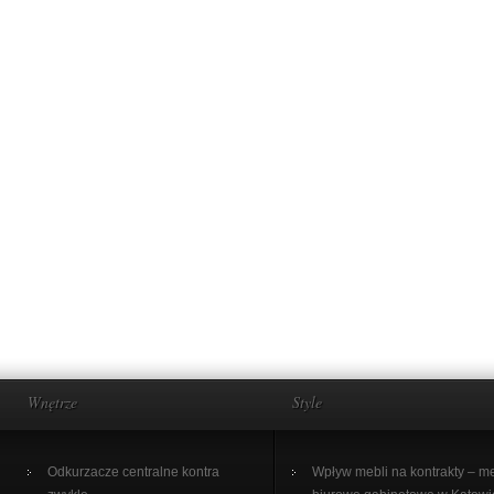
Wnętrze
Style
Odkurzacze centralne kontra
Wpływ mebli na kontrakty – m