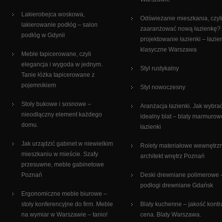
Lakierobejca woskowa,
Odświeżanie mieszkania, czyli
lakierowanie podłóg – salon
zaaranżować nową łazienkę?
podłóg w Gdynii
projektowanie łazienki – łazie
klasyczne Warszawa
Meble tapicerowane, czyli
elegancja i wygoda w jednym.
Styl rustykalny
Tanie łóżka tapicerowane z
pojemnikiem
Styl nowoczesny
Stoły bukowe i sosnowe –
Aranżacja łazienki. Jak wybra
nieodłączny element każdego
idealny blat – blaty marmurow
domu.
łazienki
Jak urządzić gabinet w niewielkim
Rolety materiałowe wewnętrz
mieszkaniu w mieście. Szafy
architekt wnętrz Poznań
przesuwne, meble gabinetowe
Poznań
Deski drewniane polimerowe 
podłogi drewniane Gdańsk
Ergonomiczne meble biurowe –
stoły konferencyjne do firm. Meble
Blaty kuchenne – jakość kontr
na wymiar w Warszawie – tanio!
cena. Blaty Warszawa.