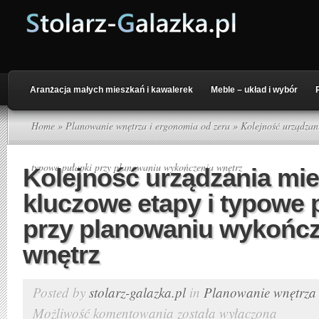
Aranżacja małych mieszkań i kawalerek
Meble – układ i wybór
Home
»
Planowanie wnętrza i ergonomia od zera
» Kolejność urządzani
typowe pułapki przy planowaniu wykończenia wnętrz
Kolejność urządzania mie
kluczowe etapy i typowe 
przy planowaniu wykończ
wnętrz
Posted by
stolarz-galazka.pl
in
Planowanie wnętrza 
Możliwość komentowania
została wyłączona
Kolejność