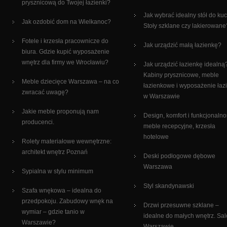
prysznicową do Twojej łazienki?
Jak wybrać idealny stół do ku
Jak ozdobić dom na Wielkanoc?
Stoły szklane czy lakierowane
Fotele i krzesła pracownicze do
Jak urządzić małą łazienkę?
biura. Gdzie kupić wyposażenie
wnętrz dla firmy we Wrocławiu?
Jak urządzić łazienkę idealną
Kabiny prysznicowe, meble
Meble dziecięce Warszawa – na co
łazienkowe i wyposażenie łaz
zwracać uwagę?
w Warszawie
Jakie meble proponują nam
Design, komfort i funkcjonalno
producenci.
meble recepcyjne, krzesła
hotelowe
Rolety materiałowe wewnętrzne:
architekt wnętrz Poznań
Deski podłogowe dębowe
Warszawa
Sypialna w stylu minimum
Styl skandynawski
Szafa wnękowa – idealna do
przedpokoju. Zabudowy wnęk na
Drzwi przesuwne szklane –
wymiar – gdzie tanio w
idealne do małych wnętrz. Sa
Warszawie?
Warszawie