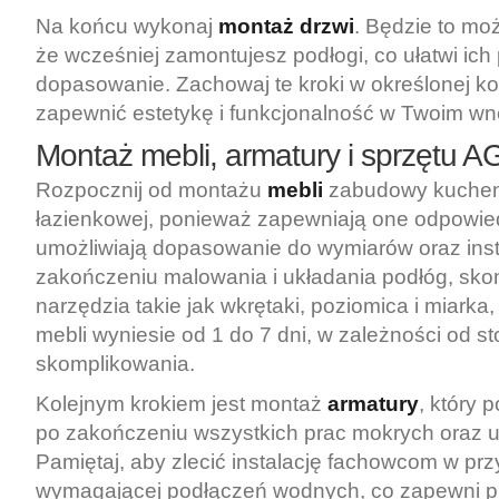
Na końcu wykonaj
montaż drzwi
. Będzie to moż
że wcześniej zamontujesz podłogi, co ułatwi ich
dopasowanie. Zachowaj te kroki w określonej ko
zapewnić estetykę i funkcjonalność w Twoim wn
Montaż mebli, armatury i sprzętu 
Rozpocznij od montażu
mebli
zabudowy kuchen
łazienkowej, ponieważ zapewniają one odpowiedn
umożliwiają dopasowanie do wymiarów oraz insta
zakończeniu malowania i układania podłóg, sko
narzędzia takie jak wkrętaki, poziomica i miarka
mebli wyniesie od 1 do 7 dni, w zależności od st
skomplikowania.
Kolejnym krokiem jest montaż
armatury
, który 
po zakończeniu wszystkich prac mokrych oraz uł
Pamiętaj, aby zlecić instalację fachowcom w pr
wymagającej podłączeń wodnych, co zapewni p