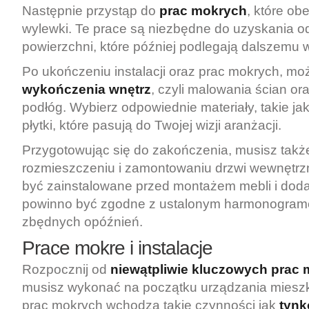
Następnie przystąp do
prac mokrych
, które ob
wylewki. Te prace są niezbędne do uzyskania 
powierzchni, które później podlegają dalszemu
Po ukończeniu instalacji oraz prac mokrych, mo
wykończenia wnętrz
, czyli malowania ścian or
podłóg. Wybierz odpowiednie materiały, takie jak
płytki, które pasują do Twojej wizji aranżacji.
Przygotowując się do zakończenia, musisz takż
rozmieszczeniu i zamontowaniu drzwi wewnętrzn
być zainstalowane przed montażem mebli i dod
powinno być zgodne z ustalonym harmonogram
zbędnych opóźnień.
Prace mokre i instalacje
Rozpocznij od
niewątpliwie kluczowych prac
musisz wykonać na początku urządzania mieszk
prac mokrych wchodzą takie czynności jak
tynk