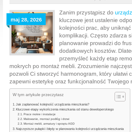
urządzania
mieszkania:
Zanim przystąpisz do
urządz
kluczowe
maj 28, 2026
kluczowe jest ustalenie odp
etapy
kolejności prac, aby unikną
i
komplikacji. Często zdarza s
typowe
planowanie prowadzi do frustr
pułapki
dodatkowych kosztów. Dlate
przy
przemyśleć każdy etap remo
planowaniu
mokrych po montaż mebli. Zrozumienie najczęs
wykończenia
pozwoli Ci stworzyć harmonogram, który ułatwi c
wnętrz
zapewni estetykę oraz funkcjonalność Twojego
W tym artykule przeczytasz
Jak zaplanować kolejność urządzania mieszkania?
Kluczowe etapy wykończenia mieszkania od stanu deweloperskiego
Prace mokre i instalacje
Malowanie, montaż podłóg i drzwi
Montaż mebli, armatury i sprzętu AGD
Najczęstsze pułapki i błędy w planowaniu kolejności urządzania mieszkania