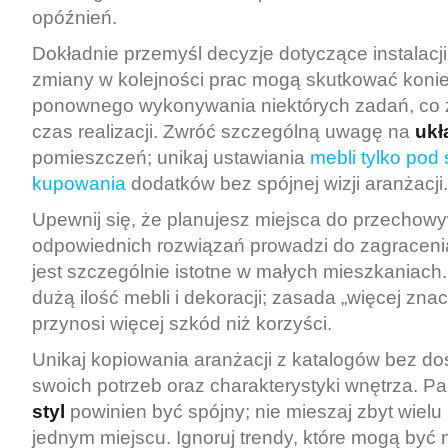
opóźnień.
Dokładnie przemyśl decyzje dotyczące instalac
zmiany w kolejności prac mogą skutkować koni
ponownego wykonywania niektórych zadań, co z
czas realizacji. Zwróć szczególną uwagę na
ukł
pomieszczeń; unikaj ustawiania
mebli tylko pod
kupowania
dodatków bez spójnej wizji aranżacji.
Upewnij się, że planujesz miejsca do przechow
odpowiednich rozwiązań prowadzi do zagracenia
jest szczególnie istotne w małych mieszkaniach
dużą ilość mebli i dekoracji; zasada „więcej znac
przynosi więcej szkód niż korzyści.
Unikaj kopiowania aranżacji z katalogów bez do
swoich potrzeb oraz charakterystyki wnętrza. Pa
styl
powinien być spójny; nie mieszaj zbyt wielu
jednym miejscu. Ignoruj trendy, które mogą być n