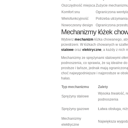
Oszczędność miejsca
Zużycie mechanizm
Komfort snu
Ograniczona wentyl
Wielofunkcyjność
Potrzeba utrzymania
Nowoczesny design
Ograniczona przestr
Mechanizmy łóżek chowan
Wybierz
mechanizm
łóżka chowanego, aby
przestrzeni. W łóżkach chowanych w szafi
stalowe
oraz
elektryczne
, a każdy z nich
Mechanizmy ze sprężynami stalowymi oferuj
podnoszenia, co sprawia, że są idealne do
prostsze i tańsze, jednak mają ograniczoną
choć najwygodniejsze i najprostsze w obs
hałas.
Typ mechanizmu
Zalety
Wysoka trwałość, re
Sprężyny stalowe
podnoszenia
Sprężyny gazowe
Łatwa obsługa, niż
Mechanizmy
Największa wygoda
elektryczne