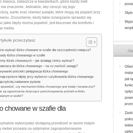
 miejsca, zwłaszcza w kawalerkach, gdzie każdy metr
pora
–
ma znaczenie. Jednakże, aby cieszyć się jego
ością, warto znać również pułapki, które mogą się pojawić przy
kiedy
Style
waniu. Zrozumienie, kiedy takie rozwiązanie sprawdzi się
warto
Wypo
az jakie błędy można popełnić, jest kluczowe dla komfortu i
postawić
wnęt
ego mebla.
na
tykule przeczytasz
oszczędność
miejsca
Ost
rto wybrać łóżko chowane w szafie dla oszczędności miejsca?
i
 wady łóżka chowanego w szafie
my łóżek chowanych – jak działają i który wybrać?
jakie
ateraca do łóżka chowanego – na co zwrócić uwagę?
Oświ
pułapki
ywanie pościeli i pielęgnacja łóżka chowanego
mały
warto
i najczęstsze błędy przy wyborze i użytkowaniu łóżka chowanego
jak ł
jczęściej zadawane pytania
znać
funk
 sprawdzić, czy mechanizm łóżka chowanego jest trwały i bezpieczny?
opty
ie są ograniczenia dotyczące przechowywania pościeli w łóżku
wanym w szafie?
powi
przes
o chowane w szafie dla
Zasł
poko
symalnie wykorzystać dostępną przestrzeń w swoim małym
lekki
ny mebel pozwala na optymalne zagospodarowanie
opty