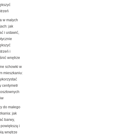
ększyć
strzeń
ra w małych
ach: jak
ć i ustawić,
ptycznie
ększyć
trzeń i
śnić wnętrze
tne schowki w
m mieszkaniu:
wykorzystać
y centymetr
kosztownych
ów
ry do małego
kania: jak
ać barwy,
 powiększą i
plą wnętrze