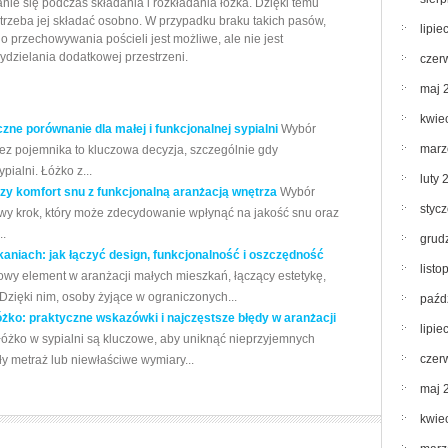
nie się podczas składania i rozkładania łóżka. Dzięki temu
 trzeba jej składać osobno. W przypadku braku takich pasów,
lipie
przechowywania pościeli jest możliwe, ale nie jest
dzielania dodatkowej przestrzeni.
czer
maj 
kwie
zne porównanie dla małej i funkcjonalnej sypialni
Wybór
marz
ez pojemnika to kluczowa decyzja, szczególnie gdy
ialni. Łóżko z...
luty 
ączy komfort snu z funkcjonalną aranżacją wnętrza
Wybór
styc
owy krok, który może zdecydowanie wpłynąć na jakość snu oraz
..
grud
aniach: jak łączyć design, funkcjonalność i oszczędność
list
owy element w aranżacji małych mieszkań, łączący estetykę,
Dzięki nim, osoby żyjące w ograniczonych...
paźd
żko: praktyczne wskazówki i najczęstsze błędy w aranżacji
lipie
łóżko w sypialni są kluczowe, aby uniknąć nieprzyjemnych
czer
y metraż lub niewłaściwe wymiary...
maj 
kwie