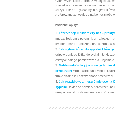
nylonowych, które uniemożliwiają jej zsuwa
pościel jest zawsze na swoim miejscu i nie
korzystanie z dedykowanych pojemników do 
preferowane ze względu na konieczność wy
Podobne wpisy:
Łóżko z pojemnikiem czy bez – praktyc
między łóżkiem z pojemnikiem a łóżkiem b
dysponujesz ograniczoną przestrzenią w syp
Jak wybrać łóżko do sypialni, które ł
odpowiedniego łóżka do sypialni to klucz
estetykę całego pomieszczenia. Zbyt małe.
Meble wielofunkcyjne w małych mieszk
przestrzeni
Meble wielofunkcyjne to klucz
funkcjonalność i oszczędność przestrzeni. 
Jak prawidłowo zmierzyć miejsce na łó
sypialni
Dokładne pomiary przestrzeni na 
niespodzianek podczas aranżacji. Zbyt mał