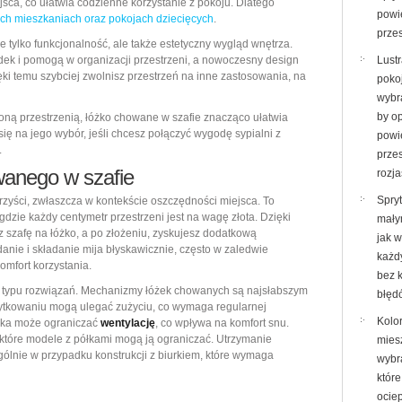
jsca, co ułatwia codzienne korzystanie z pokoju. Dlatego
powi
ch mieszkaniach oraz pokojach dziecięcych
.
prze
 tylko funkcjonalność, ale także estetyczny wygląd wnętrza.
dek i pomogą w organizacji przestrzeni, a nowoczesny design
Lust
ęki temu szybciej zwolnisz przestrzeń na inne zastosowania, na
pokoj
wybra
by o
ną przestrzenią, łóżko chowane w szafie znacząco ułatwia
się na jego wybór, jeśli chcesz połączyć wygodę sypialni z
powi
.
przes
wanego w szafie
rozja
Spry
orzyści, zwłaszcza w kontekście oszczędności miejsca. To
dzie każdy centymetr przestrzeni jest na wagę złota. Dzięki
mały
 szafę na łóżko, a po złożeniu, zyskujesz dodatkową
jak 
anie i składanie mija błyskawicznie, często w zaledwie
każd
omfort korzystania.
bez 
 typu rozwiązań. Mechanizmy łóżek chowanych są najsłabszym
błęd
ytkowaniu mogą ulegać zużyciu, co wymaga regularnej
Kolo
żka może ograniczać
wentylację
, co wpływa na komfort snu.
które modele z półkami mogą ją ograniczać. Utrzymanie
miesz
gólnie w przypadku konstrukcji z biurkiem, które wymaga
wybr
które
ocie