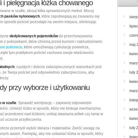
 i pielęgnacja łóżka chowanego
howane w szafie, stosuj kilka sprawdzonych metod. Mocuj
ych pasków nylonowych
, które zapobiegają jej zsuwaniu się
sier
ten sposób pościel pozostaje na swoim miejscu, eliminując
lipie
czer
użycie
dedykowanych pojemników
do przechowywania
ynie z pokrywkami, które chronią przed kurzem i zabrudzeniami.
maj 
iowe pokrowce
, które umożliwiają cyrkulację powietrza,
ięki tym praktykom pościel zachowa swoje właściwości
kwie
ej.
marz
hłodnych
, czystych i dobrze zabezpieczonych warunkach jest
ę, że Twoja pościel jest odpowiednio zabezpieczona, aby
luty 
toczy.
kwie
ędy przy wyborze i użytkowaniu
marz
list
 w szafie
. Sprawdź wentylację – zapewnij odpowiedni
leśni. Umieść łóżko w sposób, który nie blokuje mechanizmu
wrze
zać przestrzeni nad łóżkiem; unikaj stawiania półek czy lamp w
kwie
ać uczucie przytłoczenia.
luty 
obrze przemyśl wybór stelaża i materiałów. Zwróć uwagę na
ych awarii. Pamiętaj, aby nie ustawiać łóżka w sposób, który
lipie