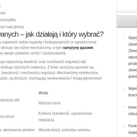
u
acja
 porządku
zeń nad głową
ych – jak działają i który wybrać?
Wybó
 zapewnić sobie wygodę i funkcjonalność w ograniczonej
zlew
e stosuje się różne mechanizmy, w tym
sprężyny gazowe
,
Zlew
 ma swoje unikalne cechy i zastosowania.
wpus
ą najwyższą trwałość oraz możliwość regulacji siły
prod
 obsługi cięższych materacy. Z kolei sprężyny gazowe są
zle
 żywotność i możliwości regulacji. Mechanizmy elektryczne,
gran
łudze, są droższe, wymagają serwisowania i mogą generować
Wybó
Wady
trze
gulacja siły
Wyższa cena
Inwe
Krótsza żywotność, ograniczona
żaluz
szy koszt
regulacja
Funk
, sterowanie pilotem
Wysoki koszt, potrzeba serwisu
wygo