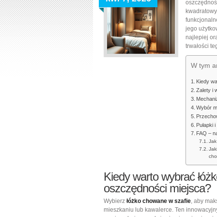
oszczędność
kwadratowy 
funkcjonaln
jego użytko
najlepiej or
trwałości t
W tym ar
Kiedy wa
Zalety i
Mechaniz
Wybór m
Przechow
Pułapki 
FAQ – na
Jak
Jak
cho
Kiedy warto wybrać łóżk
oszczędności miejsca?
Wybierz
łóżko chowane w szafie
, aby mak
mieszkaniu lub kawalerce. Ten innowacyj