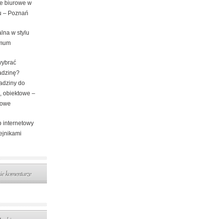
e biurowe w
 – Poznań
lna w stylu
imum
wybrać
adzinę?
adziny do
, obiektowe –
lowe
p internetowy
ejnikami
ie komentarze