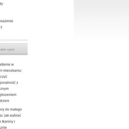
dy
sażenie
rz
atnie wpisy
etlenie w
m mieszkaniu:
ączyć
cjonalność z
cznym
ększeniem
trzeni
ony do małego
ju: jak wybrać
e tkaniny i
cznie