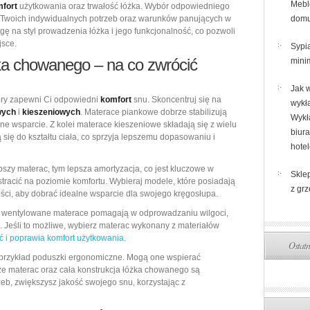
Mebl
fort
użytkowania oraz trwałość łóżka. Wybór odpowiedniego
Twoich indywidualnych potrzeb oraz warunków panujących w
domu
 na styl prowadzenia łóżka i jego funkcjonalność, co pozwoli
jsce.
Sypia
a chowanego – na co zwrócić
min
Jak 
tóry zapewni Ci odpowiedni
komfort
snu. Skoncentruj się na
wykł
wych
i
kieszeniowych
. Materace piankowe dobrze stabilizują
Wykł
rne wsparcie. Z kolei materace kieszeniowe składają się z wielu
biura
się do kształtu ciała, co sprzyja lepszemu dopasowaniu i
hote
szy materac, tym lepsza amortyzacja, co jest kluczowe w
Skle
racić na poziomie komfortu. Wybieraj modele, które posiadają
z grz
ci, aby dobrać idealne wsparcie dla swojego kręgosłupa.
re wentylowane materace pomagają w odprowadzaniu wilgoci,
ni. Jeśli to możliwe, wybierz materac wykonany z materiałów
ć i poprawia komfort użytkowania
.
Ostatn
przykład poduszki ergonomiczne. Mogą one wspierać
że materac oraz cała konstrukcja łóżka chowanego są
b, zwiększysz jakość swojego snu, korzystając z