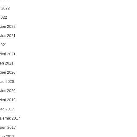
c 2022
2022
cień 2022
wiec 2021
2021
cień 2021
zeń 2021
zień 2020
opad 2020
wiec 2020
cień 2019
opad 2017
ziernik 2017
sień 2017
pień 2017