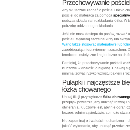
Przechowywanie pościeli
Aby skutecznie zadbać o pościel i łóżko c
pościel do materaca za pomocą
specjaln
podczas składania i rozkładania łóżka. W 
potrzebę oddzielnego składania.
Jeśli nie masz dostępu do pasów, rozważ 
pościeli. Wybieraj szczelne kufry lub skrz
Warto także stosować materiałowe lub fol
zapobiegając nieprzyjemnym zapachom. Dz
termiczne, estetyczne i higieniczne na dłuż
Pamiętaj, że przechowywanie pościeli w
c
kluczowe w dbałości o higienę. Upewnij si
minimalizować ryzyko wzrostu bakterii i roz
Pułapki i najczęstsze bł
łóżka chowanego
Unikaj fikcji przy wyborze
łóżka chowanego
przepływ powietrza, aby uniknąć rozwoju p
otwierania. Kluczowe jest, aby nie ogranic
bezpośrednim sąsiedztwie, co może stwarz
Nie zapominaj o trwałości mechanizmu – d
jakość wykonania, aby uniknąć przedwczesn