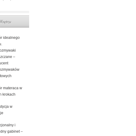
Wnętrza
r idealnego
u.
ozmywaki
zczane –
ucent
wozmywaków
itowych
r materaca w
ch krokach
stycja w
je
cjonalny i
dny gabinet –