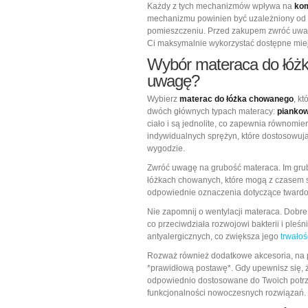
Każdy z tych mechanizmów wpływa na
kom
mechanizmu powinien być uzależniony od 
pomieszczeniu. Przed zakupem zwróć uwagę
Ci maksymalnie wykorzystać dostępne mie
Wybór materaca do łóżk
uwagę?
Wybierz
materac do łóżka chowanego
, k
dwóch głównych typach materacy:
pianko
ciało i są jednolite, co zapewnia równomie
indywidualnych sprężyn, które dostosowują 
wygodzie.
Zwróć uwagę na grubość materaca. Im grub
łóżkach chowanych, które mogą z czasem st
odpowiednie oznaczenia dotyczące twardoś
Nie zapomnij o wentylacji materaca. Dob
co przeciwdziała rozwojowi bakterii i pleś
antyalergicznych, co zwiększa jego
trwałoś
Rozważ również dodatkowe akcesoria, na 
*prawidłową postawę*. Gdy upewnisz się, 
odpowiednio dostosowane do Twoich potrze
funkcjonalności nowoczesnych rozwiązań.