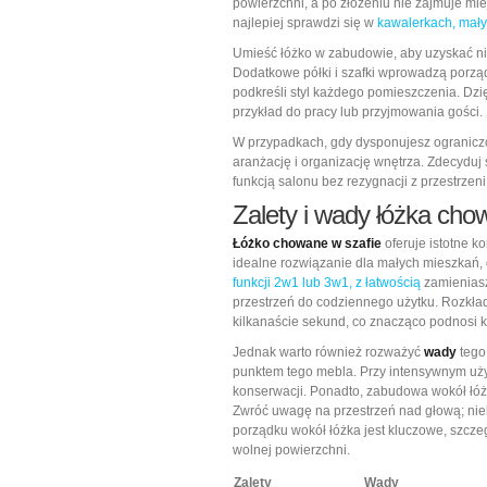
powierzchni, a po złożeniu nie zajmuje mie
najlepiej sprawdzi się w
kawalerkach, mały
Umieść łóżko w zabudowie, aby uzyskać nie
Dodatkowe półki i szafki wprowadzą porzą
podkreśli styl każdego pomieszczenia. Dzi
przykład do pracy lub przyjmowania gości.
W przypadkach, gdy dysponujesz ograniczo
aranżację i organizację wnętrza. Zdecyduj 
funkcją salonu bez rezygnacji z przestrzeni
Zalety i wady łóżka cho
Łóżko chowane w szafie
oferuje istotne k
idealne rozwiązanie dla małych mieszkań, g
funkcji 2w1 lub 3w1, z łatwością
zamieniasz
przestrzeń do codziennego użytku. Rozkład
kilkanaście sekund, co znacząco podnosi k
Jednak warto również rozważyć
wady
tego
punktem tego mebla. Przy intensywnym uż
konserwacji. Ponadto, zabudowa wokół łó
Zwróć uwagę na przestrzeń nad głową; nie
porządku wokół łóżka jest kluczowe, szcze
wolnej powierzchni.
Zalety
Wady