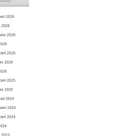
Archiwa
pień 2026
c 2026
wiec 2026
2026
cień 2026
ec 2026
2026
cień 2025
ec 2025
opad 2024
sień 2024
cień 2024
2024
c 2023