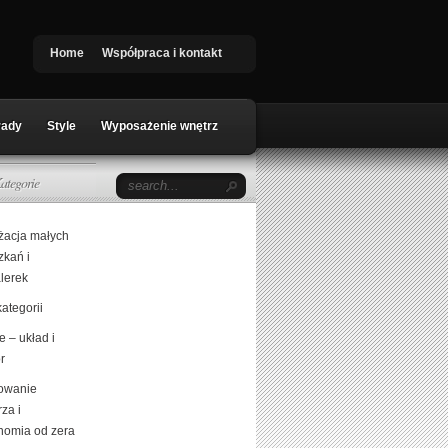
Home
Współpraca i kontakt
rady
Style
Wyposażenie wnętrz
ategorie
żacja małych
zkań i
lerek
ategorii
 – układ i
r
owanie
za i
nomia od zera