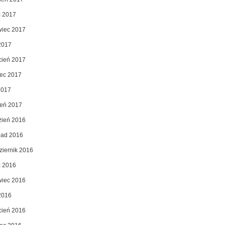
c 2017
wiec 2017
2017
cień 2017
ec 2017
2017
zeń 2017
zień 2016
opad 2016
ziernik 2016
c 2016
wiec 2016
2016
cień 2016