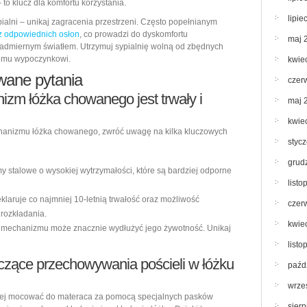
to klucz dla komfortu korzystania.
lipie
ialni – unikaj zagracenia przestrzeni. Często popełnianym
z odpowiednich osłon
, co prowadzi do dyskomfortu
maj 
dmiernym światłem. Utrzymuj sypialnię wolną od zbędnych
szemu wypoczynkowi.
kwie
wane pytania
czer
izm łóżka chowanego jest trwały i
maj 
kwie
chanizmu łóżka chowanego, zwróć uwagę na kilka kluczowych
styc
grud
 stalowe o wysokiej wytrzymałości, które są bardziej odporne
list
laruje co najmniej 10-letnią trwałość oraz możliwość
czer
 rozkładania.
kwie
mechanizmu może znacznie wydłużyć jego żywotność. Unikaj
list
yczące przechowywania pościeli w łóżku
paźd
wrze
piej mocować do materaca za pomocą specjalnych pasków
sier