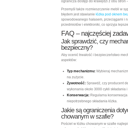
ogranicza dostęp do krawędzi z obu stron – 
Przemyśl także rozmieszczenie mebli w syp
błędem jest stawianie
łóżka pod oknem be
spowodowanego hałasem, przeciągami i na
przedmiotów i elektroniki, co sprzyja lep
FAQ – najczęściej zada
Jak sprawdzić, czy mechan
bezpieczny?
Aby ocenić trwałość i bezpieczeństwo me
aspektów:
Typ mechanizmu:
Wybieraj mechanizmy
na zużycie.
Żywotność:
Sprawdź, czy producent dek
wykonania około 3000 cykli składania i
Konserwacja:
Regularna konserwacja 
niepotrzebnego składania łóżka.
Jakie są ograniczenia dot
chowanym w szafie?
Pościel w łóżku chowanym w szafie najle