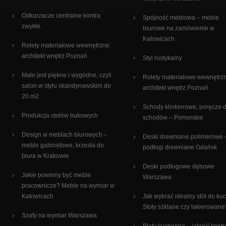
Odkurzacze centralne kontra
Spójność meblowa – meble
zwykłe.
biurowe na zamówienie w
Katowicach
Rolety materiałowe wewnętrzne:
architekt wnętrz Poznań
Styl rustykalny
Małe jest piękne i wygodne, czyli
Rolety materiałowe wewnętrz
salon w stylu skandynawskim do
architekt wnętrz Poznań
20 m2
Schody klinkierowe, poręcze 
Produkcja stołów bukowych
schodów – Pomorskie
Design w meblach biurowych –
Deski drewniane polimerowe 
meble gabinetowe, krzesła do
podłogi drewniane Gdańsk
biura w Krakowie
Deski podłogowe dębowe
Jakie powinny być meble
Warszawa
pracownicze? Meble na wymiar w
Katowicach
Jak wybrać idealny stół do ku
Stoły szklane czy lakierowane
Szafy na wymiar Warszawa