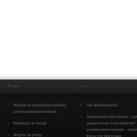
Wnętrze
Style
Wygoda w eleganckim wydaniu,
Styl skandynawski
czyli krzesła tapicerowane
Odświeżanie mieszkania, czyli
Inwestycja w żaluzje
zaaranżować nową łazienkę?
projektowanie łazienki – łazie
Miejsce do pracy.
klasyczne Warszawa