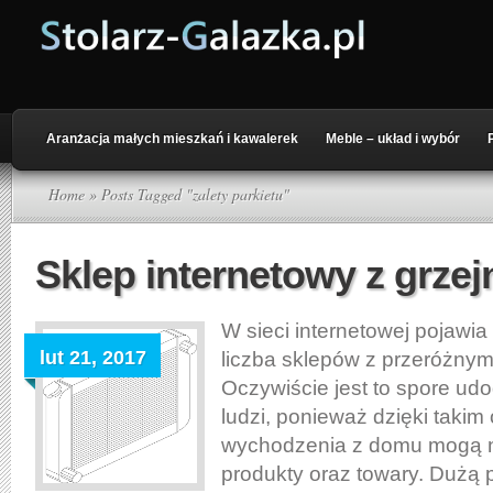
Aranżacja małych mieszkań i kawalerek
Meble – układ i wybór
Home
» Posts Tagged "zalety parkietu"
Sklep internetowy z grzej
W sieci internetowej pojawia
lut 21, 2017
liczba sklepów z przeróżny
Oczywiście jest to spore ud
ludzi, ponieważ dzięki takim
wychodzenia z domu mogą 
produkty oraz towary. Dużą 