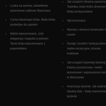
Jak urządzić idealną sypialni
Lustra na wymiar, oświetlenie
Toaletka, białe łóżko drewnian
łazienkowe sufitowe Warszawa
łóżka kontynentalne
Cechy idealnego łóżka. Białe łóżko
Styl kolonialny
podwójne do sypialni
Wyroby z drewna handmade 
Meble tapicerowane, czyli
czasie.
elegancja i wygoda w jednym.
Tanie łóżka tapicerowane z
Design, komfort i funkcjonalno
pojemnikiem
meble recepcyjne, krzesła
hotelowe
Jak urządzić łazienkę idealną
Kabiny prysznicowe, meble
łazienkowe i wyposażenie łaz
w Warszawie
Aranżacja łazienki. Jak wybra
idealny blat – blaty marmurow
łazienki