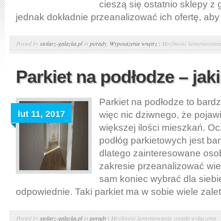
cieszą się ostatnio sklepy z 
jednak dokładnie przeanalizować ich ofertę, aby 
Posted by
stolarz-galazka.pl
in
porady
,
Wyposażenie wnętrz
|
Możliwość komentowan
Parkiet na podłodze – jaki 
Parkiet na podłodze to bard
lut 11, 2017
więc nic dziwnego, że pojawi
większej ilości mieszkań. O
podłóg parkietowych jest bar
dlatego zainteresowane os
zakresie przeanalizować wiel
sam koniec wybrać dla sieb
odpowiednie. Taki parkiet ma w sobie wiele zalet
Parkiet
Posted by
stolarz-galazka.pl
in
porady
|
Możliwość komentowania
została wyłączona