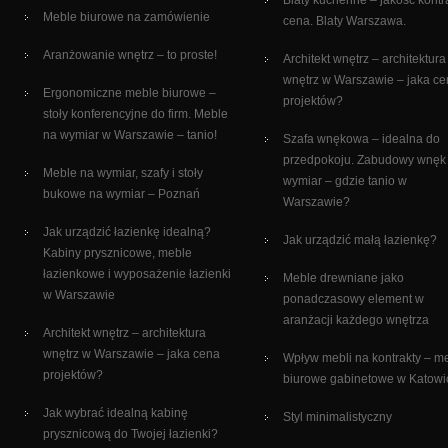
Blaty kuchenne – jakość kontr
Meble biurowe na zamówienie
cena. Blaty Warszawa.
Aranżowanie wnętrz – to proste!
Architekt wnętrz – architektura
wnętrz w Warszawie – jaka c
Ergonomiczne meble biurowe –
projektów?
stoły konferencyjne do firm. Meble
na wymiar w Warszawie – tanio!
Szafa wnękowa – idealna do
przedpokoju. Zabudowy wnęk
Meble na wymiar, szafy i stoły
wymiar – gdzie tanio w
bukowe na wymiar – Poznań
Warszawie?
Jak urządzić łazienkę idealną?
Jak urządzić małą łazienkę?
Kabiny prysznicowe, meble
łazienkowe i wyposażenie łazienki
Meble drewniane jako
w Warszawie
ponadczasowy element w
aranżacji każdego wnętrza
Architekt wnętrz – architektura
wnętrz w Warszawie – jaka cena
Wpływ mebli na kontrakty – m
projektów?
biurowe gabinetowe w Katowi
Jak wybrać idealną kabinę
Styl minimalistyczny
prysznicową do Twojej łazienki?