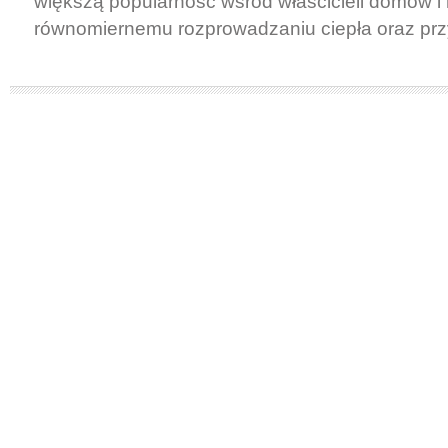
większą popularność wśród właścicieli domów i 
równomiernemu rozprowadzaniu ciepła oraz przy