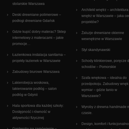
stolarskie Warszawa
Architekt wnętrz – architektura
Deski drewniane polimerowe –
wnętrz w Warszawie – jaka c
podłogi drewniane Gdańsk
projektów?
Gdzie kupić dobry materac? Sklep
Żaluzje drewniane okienne
internetowy z materacami – jakie
wewnętrzne w Warszawie
promocje…
Styl skandynawski
Łazienkowa instalacja sanitarna –
projekty łazienek w Warszawie
Schody klinkierowe, poręcze 
schodów – Pomorskie
Zabudowy biurowe Warszawa
Szafa wnękowa – idealna do
Lakierobejca woskowa,
przedpokoju. Zabudowy wnęk
lakierowanie podłóg – salon
wymiar – gdzie tanio w
podłóg w Gdynii
Warszawie?
Hala sportowa dla każdej szkoły:
Wyroby z drewna handmade 
Dostępność i równość w
czasie.
aktywności fizycznej
Design, komfort i funkcjonalno
Garderoby na zamówienie –