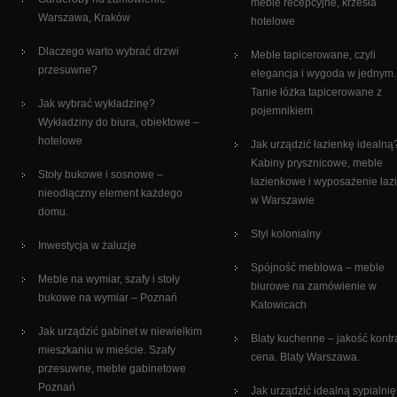
meble recepcyjne, krzesła
Warszawa, Kraków
hotelowe
Dlaczego warto wybrać drzwi
Meble tapicerowane, czyli
przesuwne?
elegancja i wygoda w jednym.
Tanie łóżka tapicerowane z
Jak wybrać wykładzinę?
pojemnikiem
Wykładziny do biura, obiektowe –
hotelowe
Jak urządzić łazienkę idealną
Kabiny prysznicowe, meble
Stoły bukowe i sosnowe –
łazienkowe i wyposażenie łaz
nieodłączny element każdego
w Warszawie
domu.
Styl kolonialny
Inwestycja w żaluzje
Spójność meblowa – meble
Meble na wymiar, szafy i stoły
biurowe na zamówienie w
bukowe na wymiar – Poznań
Katowicach
Jak urządzić gabinet w niewielkim
Blaty kuchenne – jakość kontr
mieszkaniu w mieście. Szafy
cena. Blaty Warszawa.
przesuwne, meble gabinetowe
Poznań
Jak urządzić idealną sypialni