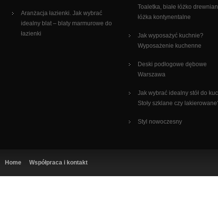
Toaletka, białe łóżko drewnian
Aranżacja łazienki. Jak wybrać
łóżka kontynentalne
idealny blat – blaty marmurowe do
łazienki
Jak wyposażyć kuchnie?
Wyposażenie kuchenne
Deski podłogowe dębowe
Warszawa
Jak wybrać idealny stół do ku
Stoły szklane czy lakierowane
Styl nowoczesny
Home
Współpraca i kontakt