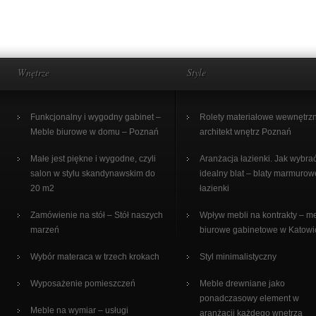
Wnętrze
Style
Funkcjonalny i wygodny gabinet –
Rolety materiałowe wewnętrz
Meble biurowe w domu – Poznań
architekt wnętrz Poznań
Małe jest piękne i wygodne, czyli
Aranżacja łazienki. Jak wybra
salon w stylu skandynawskim do
idealny blat – blaty marmurow
20 m2
łazienki
Zamówienie na stół – Stół naszych
Wpływ mebli na kontrakty – m
marzeń
biurowe gabinetowe w Katowi
Wybór materaca w trzech krokach
Styl minimalistyczny
Wyposażenie pomieszczeń
Meble drewniane jako
ponadczasowy element w
Meble na wymiar – usługi
aranżacji każdego wnętrza