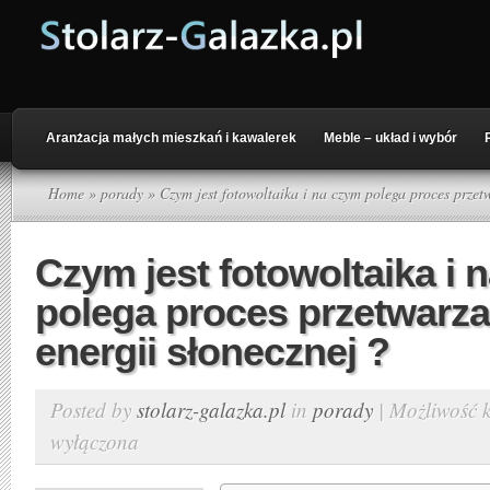
Aranżacja małych mieszkań i kawalerek
Meble – układ i wybór
Home
»
porady
» Czym jest fotowoltaika i na czym polega proces przetw
Czym jest fotowoltaika i 
polega proces przetwarza
energii słonecznej ?
Posted by
stolarz-galazka.pl
in
porady
|
Możliwość
wyłączona