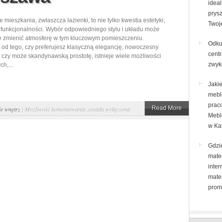
idea
Tanie
prys
łóżka
mieszkania, zwłaszcza łazienki, to nie tylko kwestia estetyki,
Twoje
tapicerowane
 funkcjonalności. Wybór odpowiedniego stylu i układu może
e zmienić atmosferę w tym kluczowym pomieszczeniu.
z
Odku
 od tego, czy preferujesz klasyczną elegancję, nowoczesny
pojemnikiem
centr
 czy może skandynawską prostotę, istnieje wiele możliwości
zwyk
h,...
Jaki
mebl
prac
Odświeżanie
Read More
e wnętrz
|
Możliwość komentowania
została wyłączona
Mebl
mieszkania,
w Ka
czyli
jak
Gdzi
zaaranżować
mate
inter
nową
mate
łazienkę?
prom
projektowanie
łazienki
–