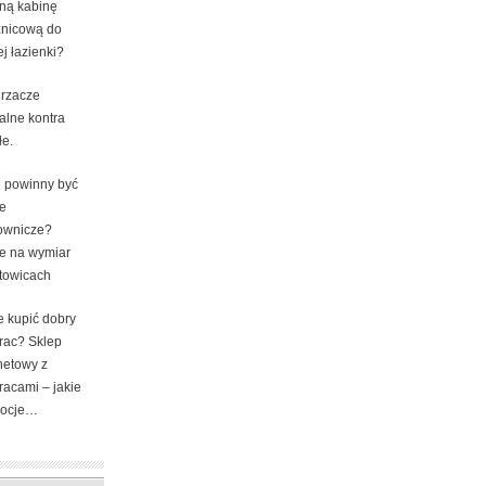
lną kabinę
znicową do
j łazienki?
rzacze
alne kontra
łe.
e powinny być
e
ownicze?
e na wymiar
towicach
e kupić dobry
rac? Sklep
netowy z
racami – jakie
ocje…