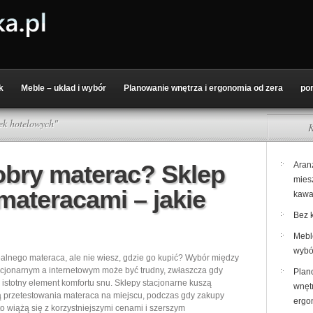
k
Meble – układ i wybór
Planowanie wnętrza i ergonomia od zera
po
ek hotelowych"
K
obry materac? Sklep
Aran
mies
materacami – jakie
kawa
Bez k
Meble
wybó
alnego materaca, ale nie wiesz, gdzie go kupić? Wybór między
cjonarnym a internetowym może być trudny, zwłaszcza gdy
Plan
k istotny element komfortu snu. Sklepy stacjonarne kuszą
wnętr
 przetestowania materaca na miejscu, podczas gdy zakupy
ergo
to wiążą się z korzystniejszymi cenami i szerszym