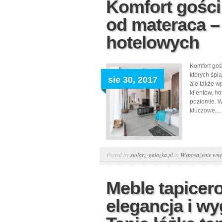
Komfort gości
od materaca –
hotelowych
Komfort goś
których śpi
sie 30, 2017
ale także w
klientów, h
poziomie. W 
kluczowe,...
Posted by
stolarz-galazka.pl
in
Wyposażenie wnę
Meble tapicero
elegancja i w