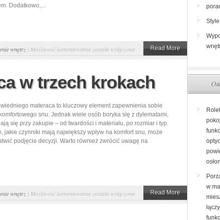
m. Dodatkowo,...
pora
Style
Wypo
wnęt
Gdzie
Read More
nie wnętrz
|
Możliwość komentowania
została wyłączona
kupić
dobry
a w trzech krokach
Ost
materac?
Sklep
wiedniego materaca to kluczowy element zapewnienia sobie
internetowy
Role
komfortowego snu. Jednak wiele osób boryka się z dylematami,
z
poko
ają się przy zakupie – od twardości i materiału, po rozmiar i typ.
materacami
funkc
, jakie czynniki mają największy wpływ na komfort snu, może
atwić podjęcie decyzji. Warto również zwrócić uwagę na
opty
–
powi
jakie
osło
promocje…
Porz
w ma
Wybór
Read More
nie wnętrz
|
Możliwość komentowania
została wyłączona
miesz
materaca
łącz
w
funk