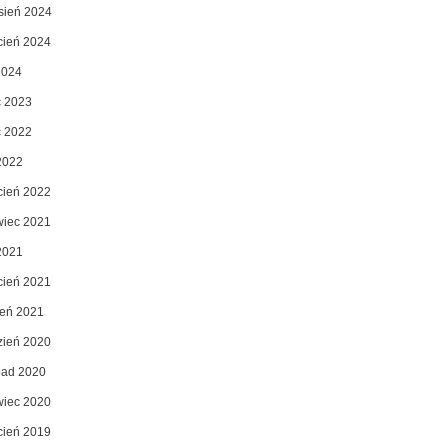
sień 2024
cień 2024
2024
c 2023
c 2022
2022
cień 2022
wiec 2021
2021
cień 2021
zeń 2021
zień 2020
opad 2020
wiec 2020
cień 2019