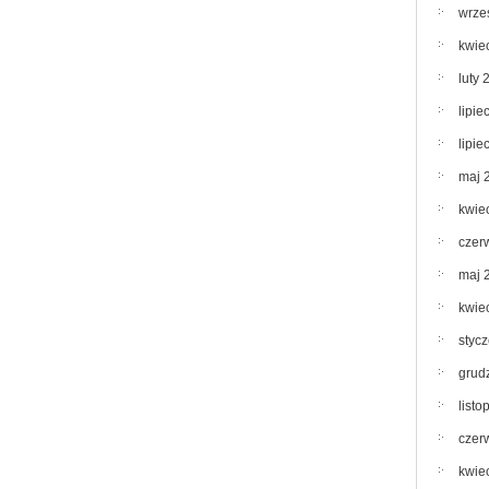
wrze
kwie
luty 
lipie
lipie
maj 
kwie
czer
maj 
kwie
styc
grud
list
czer
kwie