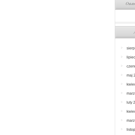
Ostatn
łazienki
klasyczne
Warszawa
sier
lipie
czer
maj 
kwie
marz
luty 
kwie
marz
list