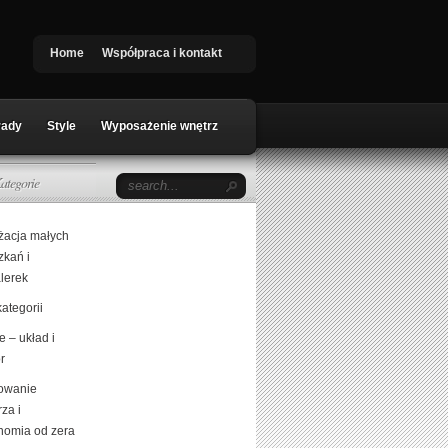
Home
Współpraca i kontakt
rady
Style
Wyposażenie wnętrz
ategorie
żacja małych
zkań i
lerek
ategorii
 – układ i
r
owanie
za i
nomia od zera