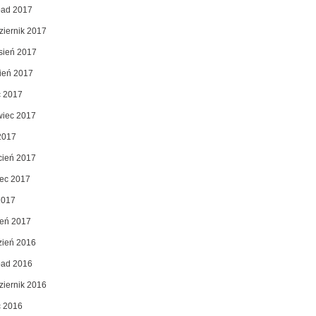
opad 2017
ziernik 2017
sień 2017
pień 2017
c 2017
wiec 2017
2017
cień 2017
ec 2017
2017
zeń 2017
zień 2016
opad 2016
ziernik 2016
c 2016