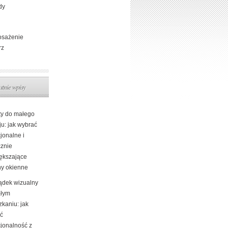
dy
sażenie
rz
atnie wpisy
ty do małego
ju: jak wybrać
jonalne i
cznie
ększające
ny okienne
ądek wizualny
łym
kaniu: jak
yć
cjonalność z