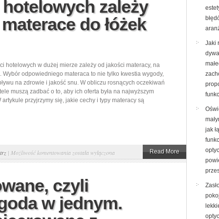
 hotelowych zależy
trzech
este
 materace do łóżek
błęd
krokach
aran
Jaki 
dywa
małe
ci hotelowych w dużej mierze zależy od jakości materacy, na
ą. Wybór odpowiedniego materaca to nie tylko kwestia wygody,
zach
pływu na zdrowie i jakość snu. W obliczu rosnących oczekiwań
propo
otele muszą zadbać o to, aby ich oferta była na najwyższym
funk
artykule przyjrzymy się, jakie cechy i typy materacy są
Oświ
mały
jak ł
funk
opty
Komfort
Read More
trz
|
Możliwość komentowania
została wyłączona
powi
gości
przes
hotelowych
wane, czyli
Zasł
zależy
poko
ygoda w jednym.
od
lekki
materaca
opty